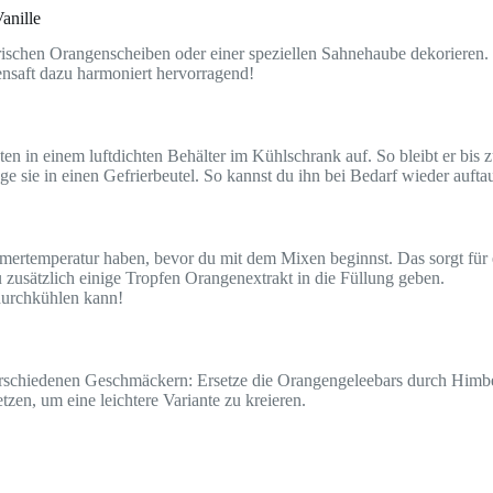
anille
frischen Orangenscheiben oder einer speziellen Sahnehaube dekoriere
ensaft dazu harmoniert hervorragend!
 in einem luftdichten Behälter im Kühlschrank auf. So bleibt er bis 
ge sie in einen Gefrierbeutel. So kannst du ihn bei Bedarf wieder aufta
Zimmertemperatur haben, bevor du mit dem Mixen beginnst. Das sorgt für
zusätzlich einige Tropfen Orangenextrakt in die Füllung geben.
 durchkühlen kann!
erschiedenen Geschmäckern: Ersetze die Orangengeleebars durch Himbe
zen, um eine leichtere Variante zu kreieren.