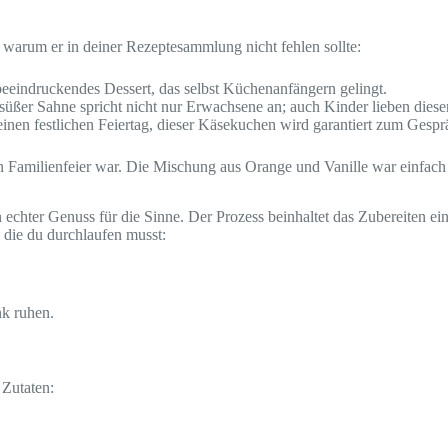
warum er in deiner Rezeptesammlung nicht fehlen sollte:
beeindruckendes Dessert, das selbst Küchenanfängern gelingt.
süßer Sahne spricht nicht nur Erwachsene an; auch Kinder lieben die
einen festlichen Feiertag, dieser Käsekuchen wird garantiert zum Gesp
ten Familienfeier war. Die Mischung aus Orange und Vanille war einfac
n echter Genuss für die Sinne. Der Prozess beinhaltet das Zubereiten 
 die du durchlaufen musst:
nk ruhen.
 Zutaten: