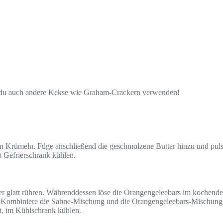
st du auch andere Kekse wie Graham-Crackern verwenden!
en Krümeln. Füge anschließend die geschmolzene Butter hinzu und pulsie
m Gefrierschrank kühlen.
 glatt rühren. Währenddessen löse die Orangengeleebars im kochenden 
n. Kombiniere die Sahne-Mischung und die Orangengeleebars-Mischung 
t, im Kühlschrank kühlen.