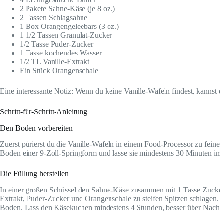
2 Pakete Sahne-Käse (je 8 oz.)
2 Tassen Schlagsahne
1 Box Orangengeleebars (3 oz.)
1 1/2 Tassen Granulat-Zucker
1/2 Tasse Puder-Zucker
1 Tasse kochendes Wasser
1/2 TL Vanille-Extrakt
Ein Stück Orangenschale
Eine interessante Notiz: Wenn du keine Vanille-Wafeln findest, kann
Schritt-für-Schritt-Anleitung
Den Boden vorbereiten
Zuerst pürierst du die Vanille-Wafeln in einem Food-Processor zu fein
Boden einer 9-Zoll-Springform und lasse sie mindestens 30 Minuten i
Die Füllung herstellen
In einer großen Schüssel den Sahne-Käse zusammen mit 1 Tasse Zucker
Extrakt, Puder-Zucker und Orangenschale zu steifen Spitzen schlage
Boden. Lass den Käsekuchen mindestens 4 Stunden, besser über Nach