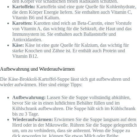
den Körper vor schädlichen freien Radikalen schützen.
Kartoffeln:
Kartoffeln sind eine gute Quelle für Kohlenhydrate,
die dem Körper Energie liefern. Sie enthalten auch Vitamin C,
Vitamin B6 und Kalium.
Karotten:
Karotten sind reich an Beta-Carotin, einer Vorstufe
von Vitamin A, das wichtig für die Sehkraft, die Haut und das
Immunsystem ist. Sie enthalten auch Ballaststoffe und
Antioxidantien.
Käse:
Käse ist eine gute Quelle für Kalzium, das wichtig für
starke Knochen und Zähne ist. Er enthält auch Protein und
Vitamin B12.
Aufbewahrung und Wiederaufwärmen
Die Käse-Brokkoli-Kartoffel-Suppe lässt sich gut aufbewahren und
wieder aufwärmen. Hier sind einige Tipps:
Aufbewahrung:
Lassen Sie die Suppe vollständig abkühlen,
bevor Sie sie in einen luftdichten Behälter füllen und im
Kühlschrank aufbewahren. Die Suppe hält sich im Kühlschrank
bis zu 3 Tage.
Wiederaufwärmen:
Erwärmen Sie die Suppe langsam auf dem
Herd oder in der Mikrowelle. Rühren Sie die Suppe gelegentlich
um, um zu verhindern, dass sie anbrennt. Wenn die Suppe zu
dick geworden ist, können Sie etwas Milch oder Brühe