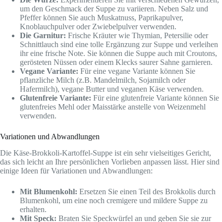
um den Geschmack der Suppe zu variieren. Neben Salz und
Pfeffer können Sie auch Muskatnuss, Paprikapulver,
Knoblauchpulver oder Zwiebelpulver verwenden.
Die Garnitur:
Frische Kräuter wie Thymian, Petersilie oder
Schnittlauch sind eine tolle Ergänzung zur Suppe und verleihen
ihr eine frische Note. Sie können die Suppe auch mit Croutons,
gerösteten Nüssen oder einem Klecks saurer Sahne garnieren.
Vegane Variante:
Für eine vegane Variante können Sie
pflanzliche Milch (z.B. Mandelmilch, Sojamilch oder
Hafermilch), vegane Butter und veganen Käse verwenden.
Glutenfreie Variante:
Für eine glutenfreie Variante können Sie
glutenfreies Mehl oder Maisstärke anstelle von Weizenmehl
verwenden.
Variationen und Abwandlungen
Die Käse-Brokkoli-Kartoffel-Suppe ist ein sehr vielseitiges Gericht,
das sich leicht an Ihre persönlichen Vorlieben anpassen lässt. Hier sind
einige Ideen für Variationen und Abwandlungen:
Mit Blumenkohl:
Ersetzen Sie einen Teil des Brokkolis durch
Blumenkohl, um eine noch cremigere und mildere Suppe zu
erhalten.
Mit Speck:
Braten Sie Speckwürfel an und geben Sie sie zur