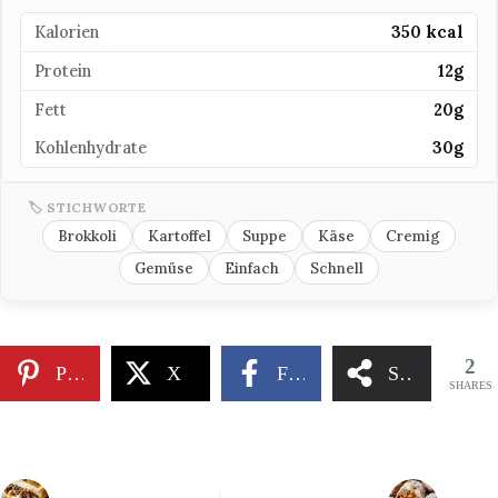
Kalorien
350 kcal
Protein
12g
Fett
20g
Kohlenhydrate
30g
🏷 STICHWORTE
Brokkoli
Kartoffel
Suppe
Käse
Cremig
Gemüse
Einfach
Schnell
2
Pinterest
X
Facebook
Share
SHARES