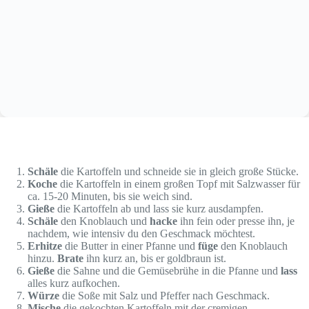
Schäle
die Kartoffeln und schneide sie in gleich große Stücke.
Koche
die Kartoffeln in einem großen Topf mit Salzwasser für
ca. 15-20 Minuten, bis sie weich sind.
Gieße
die Kartoffeln ab und lass sie kurz ausdampfen.
Schäle
den Knoblauch und
hacke
ihn fein oder presse ihn, je
nachdem, wie intensiv du den Geschmack möchtest.
Erhitze
die Butter in einer Pfanne und
füge
den Knoblauch
hinzu.
Brate
ihn kurz an, bis er goldbraun ist.
Gieße
die Sahne und die Gemüsebrühe in die Pfanne und
lass
alles kurz aufkochen.
Würze
die Soße mit Salz und Pfeffer nach Geschmack.
Mische
die gekochten Kartoffeln mit der cremigen