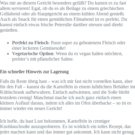
Was mir an diesem Gericht besonders gefällt? Du kannst es zu fast
allem servieren! Egal, ob du es als Beilage zu einem griechischen
Grillabend oder als Hauptgericht an einem kühlen Abend genießt.
Auch als Snack für einen gemütlichen Filmabend ist es perfekt. Du
kannst einfach etwas frische Petersilie darüber streuen und direkt
genießen.
Perfekt zu Fleisch
: Passt super zu gebratenem Fleisch oder
einer leckeren Gemüsesoße!
Vegetarische Option
: Wenn du es vegan halten möchtest,
probier’s mit pflanzlicher Sahne.
Ein schneller Hinweis zur Lagerung
Falls du Reste übrig hast – was ich mir fast nicht vorstellen kann, aber
für den Fall – kannst du die Kartoffeln in einem luftdichten Behälter im
Kühlschrank aufbewahren. Einfach aufwärmen, und die Soße bleibt
trotzdem cremig! Manchmal mache ich auch ganz einfach einen
kleinen Auflauf daraus, indem ich alles im Ofen überbacke – so ist es
immer wieder ein neues Gericht!
Ich hoffe, du hast Lust bekommen, Kartoffeln in cremiger
Knoblauchsoße auszuprobieren. Es ist wirklich ein tolles Rezept, das
jeder machen kann und das immer gut ankommt. Ich kann nicht genug