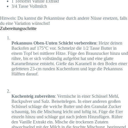
1 Teelöffel Vanille Extrakt
3/4 Tasse Vollmilch
Hinweis: Du kannst die Pekannüsse durch andere Nüsse ersetzen, falls
du eine Variation wünschst!
Zubereitungsschritte
Pekannuss Oben-Unten Schicht vorbereiten
: Heize deinen
Backofen auf 175°C vor. Schmelze die 1/2 Tasse Butter in
einem Topf bei mittlerer Hitze. Füge den Braunzucker hinzu und
rühre, bis er sich vollständig aufgelöst hat und eine glatte
Karamellmasse entsteht. Gieße das Karamell in den Boden einer
gefetteten 23-cm runden Kuchenform und lege die Pekannuss
Hälften darauf.
Kuchenteig zubereiten
: Vermische in einer Schüssel Mehl,
Backpulver und Salz. Beiseitelegen. In einer anderen großen
Schüssel schlage die weiche Butter und den Granulat Zucker
schaumig, bis die Mischung leicht und luftig ist. Füge die Eier
einzeln hinzu und schlage gut nach jedem Hinzufügen. Rühre
den Vanille Extrakt ein. Mische die trockenen Zutaten
abwechselnd mit der Milch in die feuchte Mischung, beginnend