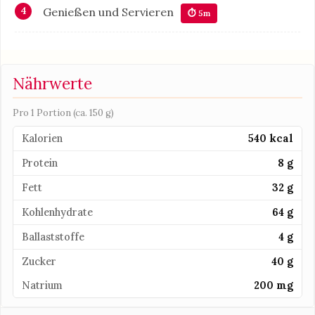
Genießen und Servieren
⏱ 5m
Nährwerte
Pro 1 Portion (ca. 150 g)
Kalorien
540 kcal
Protein
8 g
Fett
32 g
Kohlenhydrate
64 g
Ballaststoffe
4 g
Zucker
40 g
Natrium
200 mg