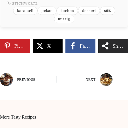
🏷 STICHWORTE
karamell
pekan
kuchen
dessert
süß
nussig
Pinterest
X
Facebook
Share
PREVIOUS
NEXT
More Tasty Recipes