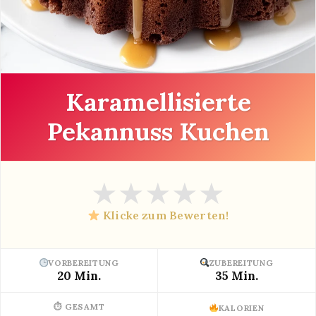
Karamellisierte
Pekannuss Kuchen
★
★
★
★
★
Klicke zum Bewerten!
VORBEREITUNG
ZUBEREITUNG
20 Min.
35 Min.
⏱ GESAMT
KALORIEN