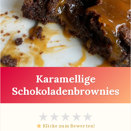
Karamellige
Schokoladenbrownies
★
★
★
★
★
Klicke zum Bewerten!