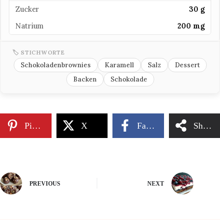
Zucker
30 g
Natrium
200 mg
🏷 STICHWORTE
Schokoladenbrownies
Karamell
Salz
Dessert
Backen
Schokolade
Pinterest
X
Facebook
Share
PREVIOUS
NEXT