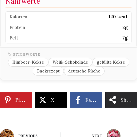
Nährwerte
Kalorien
120 kcal
Protein
2g
Fett
7g
🏷 STICHWORTE
Himbeer-Kekse
Weiß-Schokolade
gefüllte Kekse
Backrezept
deutsche Küche
Pinterest
X
Facebook
Share
PREVIOUS
NEXT