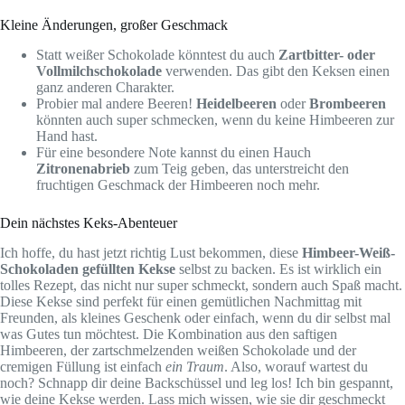
Kleine Änderungen, großer Geschmack
Statt weißer Schokolade könntest du auch
Zartbitter- oder
Vollmilchschokolade
verwenden. Das gibt den Keksen einen
ganz anderen Charakter.
Probier mal andere Beeren!
Heidelbeeren
oder
Brombeeren
könnten auch super schmecken, wenn du keine Himbeeren zur
Hand hast.
Für eine besondere Note kannst du einen Hauch
Zitronenabrieb
zum Teig geben, das unterstreicht den
fruchtigen Geschmack der Himbeeren noch mehr.
Dein nächstes Keks-Abenteuer
Ich hoffe, du hast jetzt richtig Lust bekommen, diese
Himbeer-Weiß-
Schokoladen gefüllten Kekse
selbst zu backen. Es ist wirklich ein
tolles Rezept, das nicht nur super schmeckt, sondern auch Spaß macht.
Diese Kekse sind perfekt für einen gemütlichen Nachmittag mit
Freunden, als kleines Geschenk oder einfach, wenn du dir selbst mal
was Gutes tun möchtest. Die Kombination aus den saftigen
Himbeeren, der zartschmelzenden weißen Schokolade und der
cremigen Füllung ist einfach
ein Traum
. Also, worauf wartest du
noch? Schnapp dir deine Backschüssel und leg los! Ich bin gespannt,
wie deine Kekse werden. Lass mich wissen, wie sie dir geschmeckt