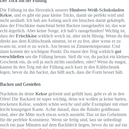
Der Trick mit der Füllung
Die Füllung ist das Herzstück unserer
Himbeer-Weiß-Schokoladen
Kekse
, und es gibt ein paar kleine Tricks, damit sie perfekt wird und
nicht ausläuft. Ich hab am Anfang auch ein bisschen damit gekämpft,
dass der Frischkäse manchmal beim Backen rausgelaufen ist, das war
echt ärgerlich. Aber keine Sorge, ich hab’s rausgefunden! Wichtig ist,
dass der
Frischkäse
wirklich weich ist, aber nicht flüssig. Wenn du ihn
direkt aus dem Kühlschrank nimmst, ist er zu fest, aber wenn er zu
warm ist, wird er zu weich. Am besten ist Zimmertemperatur. Und
dann kommt der wichtigste Punkt: Du musst den Teig wirklich
gut
verschließen
um die Füllung herum. Stell dir vor, du packst ein kleines
Geschenk ein, da soll ja auch nichts rausfallen, oder? Wenn du magst,
kannst du den Teig mit der Füllung auch kurz in den Kühlschrank
legen, bevor du ihn backst, das hilft auch, dass die Form besser hält.
Backen und Genießen
Nachdem du deine
Kekse
geformt und gefüllt hast, geht es ab in den
Ofen! Die Backzeit ist super wichtig, denn wir wollen ja keine harten,
trockenen Kekse, sondern schön
weiche
und
zähe
Exemplare mit einer
leicht knusprigen Kante. Achte darauf, dass die Ränder goldbraun
sind, aber die Mitte noch etwas weich aussieht. Das ist das Geheimnis
für die perfekte Konsistenz. Wenn sie fertig sind, lass sie unbedingt
noch ein paar Minuten auf dem Backblech liegen, bevor du sie auf ein