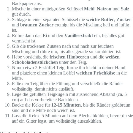
Backpapier aus.
Mische in einer mittelgroßen Schüssel
Mehl
,
Natron
und
Salz
gut durch.
Schlage in einer separaten Schüssel die
weiche Butter
,
Zucker
und
braunen Zucker
cremig, bis die Mischung hell und luftig
ist.
Rühre dann das
Ei
und den
Vanilleextrakt
ein, bis alles gut
vermischt ist.
Gib die trockenen Zutaten nach und nach zur feuchten
Mischung und rühre nur, bis alles gerade so kombiniert ist.
Hebe vorsichtig die
frischen Himbeeren
und die
weißen
Schokoladenstückchen
unter den Teig.
Nimm etwa 2 Esslöffel Teig, forme ihn leicht in deiner Hand
und platziere einen kleinen Löffel
weichen Frischkäse
in die
Mitte.
Falte den Teig über die Füllung und verschließe die Ränder
vollständig, damit nichts ausläuft.
Lege die gefüllten Teigkugeln mit ausreichend Abstand (ca. 5
cm) auf das vorbereitete Backblech.
Backe die Kekse für
12-15 Minuten
, bis die Ränder goldbraun
sind und die Mitte noch weich ist.
Lass die Kekse 5 Minuten auf dem Blech abkühlen, bevor du sie
auf ein Gitter legst, um vollständig auszukühlen.