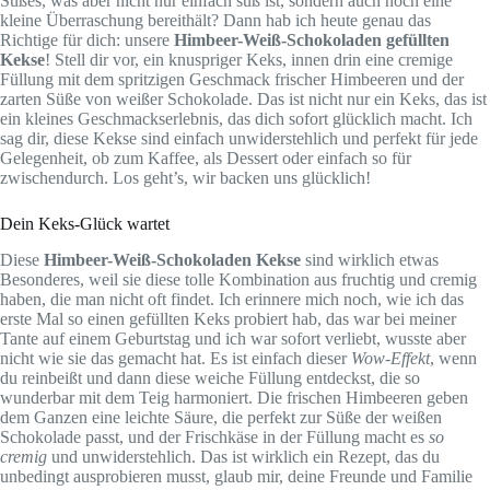
Süßes, was aber nicht nur einfach süß ist, sondern auch noch eine
kleine Überraschung bereithält? Dann hab ich heute genau das
Richtige für dich: unsere
Himbeer-Weiß-Schokoladen gefüllten
Kekse
! Stell dir vor, ein knuspriger Keks, innen drin eine cremige
Füllung mit dem spritzigen Geschmack frischer Himbeeren und der
zarten Süße von weißer Schokolade. Das ist nicht nur ein Keks, das ist
ein kleines Geschmackserlebnis, das dich sofort glücklich macht. Ich
sag dir, diese Kekse sind einfach unwiderstehlich und perfekt für jede
Gelegenheit, ob zum Kaffee, als Dessert oder einfach so für
zwischendurch. Los geht’s, wir backen uns glücklich!
Dein Keks-Glück wartet
Diese
Himbeer-Weiß-Schokoladen Kekse
sind wirklich etwas
Besonderes, weil sie diese tolle Kombination aus fruchtig und cremig
haben, die man nicht oft findet. Ich erinnere mich noch, wie ich das
erste Mal so einen gefüllten Keks probiert hab, das war bei meiner
Tante auf einem Geburtstag und ich war sofort verliebt, wusste aber
nicht wie sie das gemacht hat. Es ist einfach dieser
Wow-Effekt
, wenn
du reinbeißt und dann diese weiche Füllung entdeckst, die so
wunderbar mit dem Teig harmoniert. Die frischen Himbeeren geben
dem Ganzen eine leichte Säure, die perfekt zur Süße der weißen
Schokolade passt, und der Frischkäse in der Füllung macht es
so
cremig
und unwiderstehlich. Das ist wirklich ein Rezept, das du
unbedingt ausprobieren musst, glaub mir, deine Freunde und Familie