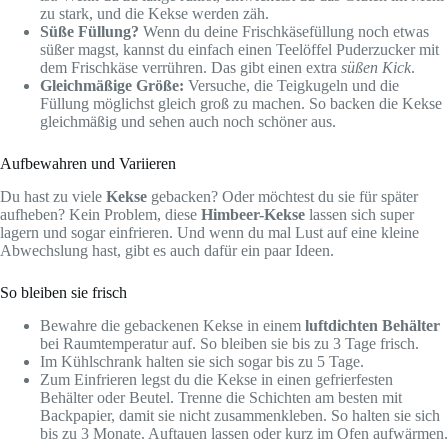
zu stark, und die Kekse werden zäh.
Süße Füllung?
Wenn du deine Frischkäsefüllung noch etwas
süßer magst, kannst du einfach einen Teelöffel Puderzucker mit
dem Frischkäse verrühren. Das gibt einen extra
süßen Kick
.
Gleichmäßige Größe:
Versuche, die Teigkugeln und die
Füllung möglichst gleich groß zu machen. So backen die Kekse
gleichmäßig und sehen auch noch schöner aus.
Aufbewahren und Variieren
Du hast zu viele
Kekse
gebacken? Oder möchtest du sie für später
aufheben? Kein Problem, diese
Himbeer-Kekse
lassen sich super
lagern und sogar einfrieren. Und wenn du mal Lust auf eine kleine
Abwechslung hast, gibt es auch dafür ein paar Ideen.
So bleiben sie frisch
Bewahre die gebackenen Kekse in einem
luftdichten Behälter
bei Raumtemperatur auf. So bleiben sie bis zu 3 Tage frisch.
Im Kühlschrank halten sie sich sogar bis zu 5 Tage.
Zum Einfrieren legst du die Kekse in einen gefrierfesten
Behälter oder Beutel. Trenne die Schichten am besten mit
Backpapier, damit sie nicht zusammenkleben. So halten sie sich
bis zu 3 Monate. Auftauen lassen oder kurz im Ofen aufwärmen.