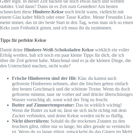
Gitter legst. In dieser Zeit backen sie noch etwas nach und werden
stabiler. Und dann? Dann ist es Zeit zum Genießen! Am besten
schmecken diese
Himbeer-Kekse
noch leicht warm, vielleicht mit
einem Glas kalter Milch oder einer Tasse Kaffee. Meine Freundin Lisa
meint immer, das ist der beste Start in den Tag, wenn man sich so einen
Keks zum Frühstück gönnt, und ich muss ihr da zustimmen.
Tipps für perfekte Kekse
Damit deine
Himbeer-Weiß-Schokoladen Kekse
wirklich ein voller
Erfolg werden, hab ich noch ein paar kleine Tipps für dich, die ich
über die Zeit gelernt habe. Manchmal sind es ja die kleinen Dinge, die
den Unterschied machen, nicht wahr?
Frische Himbeeren sind der Hit:
Klar, du kannst auch
gefrorene Himbeeren nehmen, aber die frischen geben einfach
den besten Geschmack und die schönste Textur. Wenn du doch
gefrorene nimmst, taue sie vorher auf und drücke überschüssiges
Wasser vorsichtig ab, sonst wird der Teig zu feucht.
Butter auf Zimmertemperatur:
Das ist wirklich wichtig!
Wenn die Butter zu kalt ist, lässt sie sich nicht richtig mit dem
Zucker verbinden, und deine Kekse werden nicht so fluffig.
Nicht überrühren:
Sobald du die trockenen Zutaten zu den
feuchten gibst, rühre nur so lange, bis alles gerade so vermischt
ist. Wenn du zu lange rührst, entwickelst du das Gluten im Mehl