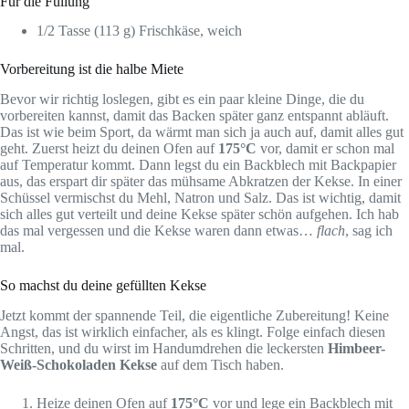
Für die Füllung
1/2 Tasse (113 g) Frischkäse, weich
Vorbereitung ist die halbe Miete
Bevor wir richtig loslegen, gibt es ein paar kleine Dinge, die du
vorbereiten kannst, damit das Backen später ganz entspannt abläuft.
Das ist wie beim Sport, da wärmt man sich ja auch auf, damit alles gut
geht. Zuerst heizt du deinen Ofen auf
175°C
vor, damit er schon mal
auf Temperatur kommt. Dann legst du ein Backblech mit Backpapier
aus, das erspart dir später das mühsame Abkratzen der Kekse. In einer
Schüssel vermischst du Mehl, Natron und Salz. Das ist wichtig, damit
sich alles gut verteilt und deine Kekse später schön aufgehen. Ich hab
das mal vergessen und die Kekse waren dann etwas…
flach
, sag ich
mal.
So machst du deine gefüllten Kekse
Jetzt kommt der spannende Teil, die eigentliche Zubereitung! Keine
Angst, das ist wirklich einfacher, als es klingt. Folge einfach diesen
Schritten, und du wirst im Handumdrehen die leckersten
Himbeer-
Weiß-Schokoladen Kekse
auf dem Tisch haben.
Heize deinen Ofen auf
175°C
vor und lege ein Backblech mit