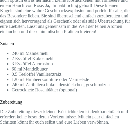
auch optisch etwas hermacht: kleine Köstlichkeiten mit Himbeere und
einem Hauch von Rose. Ja, ihr habt richtig gehört! Diese kleinen
Kugeln sind eine wahre Geschmacksexplosion und perfekt für alle, die
das Besondere lieben. Sie sind überraschend einfach zuzubereiten und
eignen sich hervorragend als Geschenk oder als süße Überraschung für
eure Liebsten. Lasst uns gemeinsam in die Welt der feinen Aromen
eintauchen und diese himmlischen Pralinen kreieren!
Zutaten
240 ml Mandelmehl
2 Esslöffel Kokosmehl
3 Esslöffel Ahornsirup
60 ml Mandelbutter
0.5 Teelöffel Vanilleextrakt
120 ml Himbeerkonfitüre oder Marmelade
240 ml Zartbitterschokoladenstückchen, geschmolzen
Getrocknete Rosenblätter (optional)
Zubereitung
Die Zubereitung dieser kleinen Köstlichkeiten ist denkbar einfach und
erfordert keine besonderen Vorkenntnisse. Mit ein paar einfachen
Schritten könnt ihr euch selbst und eure Lieben verwöhnen.