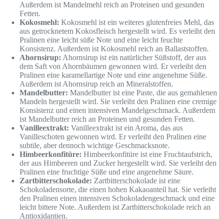
Außerdem ist Mandelmehl reich an Proteinen und gesunden
Fetten.
Kokosmehl:
Kokosmehl ist ein weiteres glutenfreies Mehl, das
aus getrocknetem Kokosfleisch hergestellt wird. Es verleiht den
Pralinen eine leicht süße Note und eine leicht feuchte
Konsistenz. Außerdem ist Kokosmehl reich an Ballaststoffen.
Ahornsirup:
Ahornsirup ist ein natürlicher Süßstoff, der aus
dem Saft von Ahornbäumen gewonnen wird. Er verleiht den
Pralinen eine karamellartige Note und eine angenehme Süße.
Außerdem ist Ahornsirup reich an Mineralstoffen.
Mandelbutter:
Mandelbutter ist eine Paste, die aus gemahlenen
Mandeln hergestellt wird. Sie verleiht den Pralinen eine cremige
Konsistenz und einen intensiven Mandelgeschmack. Außerdem
ist Mandelbutter reich an Proteinen und gesunden Fetten.
Vanilleextrakt:
Vanilleextrakt ist ein Aroma, das aus
Vanilleschoten gewonnen wird. Er verleiht den Pralinen eine
subtile, aber dennoch wichtige Geschmacksnote.
Himbeerkonfitüre:
Himbeerkonfitüre ist eine Fruchtaufstrich,
der aus Himbeeren und Zucker hergestellt wird. Sie verleiht den
Pralinen eine fruchtige Süße und eine angenehme Säure.
Zartbitterschokolade:
Zartbitterschokolade ist eine
Schokoladensorte, die einen hohen Kakaoanteil hat. Sie verleiht
den Pralinen einen intensiven Schokoladengeschmack und eine
leicht bittere Note. Außerdem ist Zartbitterschokolade reich an
Antioxidantien.