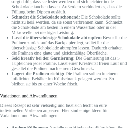
sorgt dafür, dass sie fester werden und sich leichter in die
Schokolade tauchen lassen. Außerdem verhindert es, dass die
Füllung beim Dippen ausläuft.
Schmelzt die Schokolade schonend:
Die Schokolade sollte
nicht zu heiß werden, da sie sonst verbrennen kann. Schmelzt
die Schokolade am besten in einem Wasserbad oder in der
Mikrowelle bei niedriger Leistung.
Lasst die überschüssige Schokolade abtropfen:
Bevor ihr die
Pralinen zurück auf das Backpapier legt, solltet ihr die
überschüssige Schokolade abtropfen lassen. Dadurch erhalten
die Pralinen eine glatte und gleichmäßige Oberfläche.
Seid kreativ bei der Garnierung:
Die Garnierung ist das i-
Tüpfelchen jeder Praline. Lasst eurer Kreativität freien Lauf und
gestaltet die Pralinen nach eurem Geschmack.
Lagert die Pralinen richtig:
Die Pralinen sollten in einem
luftdichten Behälter im Kühlschrank gelagert werden. So
bleiben sie bis zu einer Woche frisch.
Variationen und Abwandlungen
Dieses Rezept ist sehr vielseitig und lässt sich leicht an eure
individuellen Vorlieben anpassen. Hier sind einige Ideen für
Variationen und Abwandlungen:
Andere Füllungen:
Anstelle von Himbeerkonfitüre könnt ihr