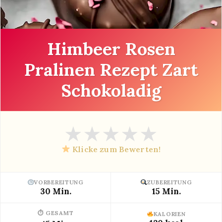
Himbeer Rosen
Pralinen Rezept Zart
Schokoladig
★
★
★
★
★
Klicke zum Bewerten!
VORBEREITUNG
ZUBEREITUNG
30 Min.
15 Min.
⏱ GESAMT
KALORIEN