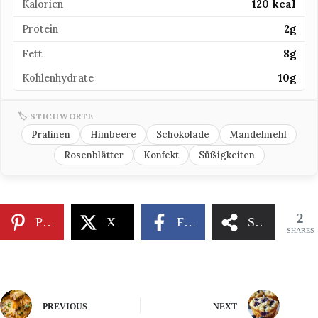
Kalorien
120 kcal
Protein
2g
Fett
8g
Kohlenhydrate
10g
🏷 STICHWORTE
Pralinen
Himbeere
Schokolade
Mandelmehl
Rosenblätter
Konfekt
Süßigkeiten
2
Pinterest
X
Facebook
Share
SHARES
PREVIOUS
NEXT