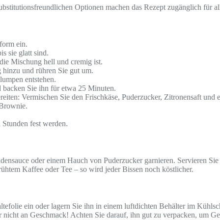
bstitutionsfreundlichen Optionen machen das Rezept zugänglich für al
form ein.
 sie glatt sind.
die Mischung hell und cremig ist.
hinzu und rühren Sie gut um.
Klumpen entstehen.
 backen Sie ihn für etwa 25 Minuten.
eiten: Vermischen Sie den Frischkäse, Puderzucker, Zitronensaft und e
 Brownie.
 Stunden fest werden.
adensauce oder einem Hauch von Puderzucker garnieren. Servieren Sie 
rühtem Kaffee oder Tee – so wird jeder Bissen noch köstlicher.
folie ein oder lagern Sie ihn in einem luftdichten Behälter im Kühlsc
er nicht an Geschmack! Achten Sie darauf, ihn gut zu verpacken, um Ge