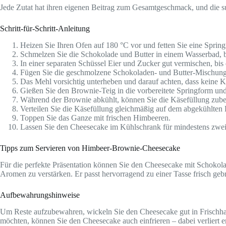
Jede Zutat hat ihren eigenen Beitrag zum Gesamtgeschmack, und die su
Schritt-für-Schritt-Anleitung
Heizen Sie Ihren Ofen auf 180 °C vor und fetten Sie eine Spring
Schmelzen Sie die Schokolade und Butter in einem Wasserbad, bis
In einer separaten Schüssel Eier und Zucker gut vermischen, bis 
Fügen Sie die geschmolzene Schokoladen- und Butter-Mischung 
Das Mehl vorsichtig unterheben und darauf achten, dass keine 
Gießen Sie den Brownie-Teig in die vorbereitete Springform und
Während der Brownie abkühlt, können Sie die Käsefüllung zuber
Verteilen Sie die Käsefüllung gleichmäßig auf dem abgekühlten
Toppen Sie das Ganze mit frischen Himbeeren.
Lassen Sie den Cheesecake im Kühlschrank für mindestens zwei
Tipps zum Servieren von Himbeer-Brownie-Cheesecake
Für die perfekte Präsentation können Sie den Cheesecake mit Schokol
Aromen zu verstärken. Er passt hervorragend zu einer Tasse frisch geb
Aufbewahrungshinweise
Um Reste aufzubewahren, wickeln Sie den Cheesecake gut in Frischhalte
möchten, können Sie den Cheesecake auch einfrieren – dabei verliert 