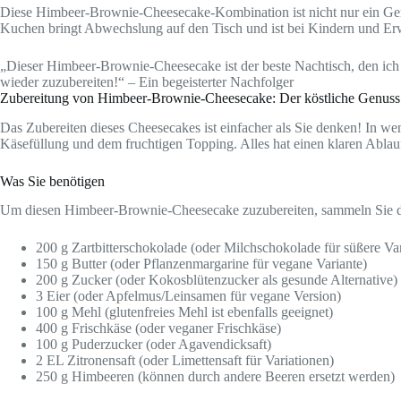
Diese Himbeer-Brownie-Cheesecake-Kombination ist nicht nur ein Genu
Kuchen bringt Abwechslung auf den Tisch und ist bei Kindern und Er
„Dieser Himbeer-Brownie-Cheesecake ist der beste Nachtisch, den ich
wieder zuzubereiten!“ – Ein begeisterter Nachfolger
Zubereitung von Himbeer-Brownie-Cheesecake: Der köstliche Genuss 
Das Zubereiten dieses Cheesecakes ist einfacher als Sie denken! In wen
Käsefüllung und dem fruchtigen Topping. Alles hat einen klaren Ablauf,
Was Sie benötigen
Um diesen Himbeer-Brownie-Cheesecake zuzubereiten, sammeln Sie di
200 g Zartbitterschokolade (oder Milchschokolade für süßere Var
150 g Butter (oder Pflanzenmargarine für vegane Variante)
200 g Zucker (oder Kokosblütenzucker als gesunde Alternative)
3 Eier (oder Apfelmus/Leinsamen für vegane Version)
100 g Mehl (glutenfreies Mehl ist ebenfalls geeignet)
400 g Frischkäse (oder veganer Frischkäse)
100 g Puderzucker (oder Agavendicksaft)
2 EL Zitronensaft (oder Limettensaft für Variationen)
250 g Himbeeren (können durch andere Beeren ersetzt werden)