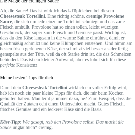
Die Magie der cremigen Sauce
Ah, die Sauce! Das ist wirklich das i-Tüpfelchen bei diesem
Cheesesteak Tortellini
. Eine richtig schöne,
cremige Provolone
Sauce
, die sich um jede einzelne Tortellini schmiegt und das zarte
Fleisch umhüllt. Provolone hat so einen tollen, leicht würzigen
Geschmack, der super zum Fleisch und Gemüse passt. Wichtig ist,
dass du den Käse langsam in die warme Sahne einrührst, damit er
gleichmäßig schmilzt und keine Klümpchen entstehen. Und nimm am
besten frisch geriebenen Käse, der schmilzt viel besser als der fertig
geraspelte aus der Tüte, weil da oft Stärke drin ist, die das Schmelzen
behindert. Das ist ein kleiner Aufwand, aber es lohnt sich für diese
perfekte
Konsistenz.
Meine besten Tipps für dich
Damit dein
Cheesesteak Tortellini
wirklich ein voller Erfolg wird,
hab ich noch ein paar kleine Tipps für dich, die mir beim Kochen
geholfen haben. Man lernt ja immer dazu, ne? Zum Beispiel, dass die
Qualität der Zutaten echt einen Unterschied macht. Gutes Fleisch,
frisches Gemüse und ein leckerer Käse sind die Basis.
Käse-Tipp:
Wie gesagt, reib den Provolone selbst. Das macht die
Sauce
unglaublich* cremig.