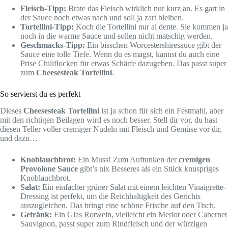
Fleisch-Tipp:
Brate das Fleisch wirklich nur kurz an. Es gart in
der Sauce noch etwas nach und soll ja zart bleiben.
Tortellini-Tipp:
Koch die Tortellini nur al dente. Sie kommen ja
noch in die warme Sauce und sollen nicht matschig werden.
Geschmacks-Tipp:
Ein bisschen Worcestershiresauce gibt der
Sauce eine tolle Tiefe. Wenn du es magst, kannst du auch eine
Prise Chiliflocken für etwas Schärfe dazugeben. Das passt super
zum
Cheesesteak Tortellini
.
So servierst du es perfekt
Dieses
Cheesesteak Tortellini
ist ja schon für sich ein Festmahl, aber
mit den richtigen Beilagen wird es noch besser. Stell dir vor, du hast
diesen Teller voller cremiger Nudeln mit Fleisch und Gemüse vor dir,
und dazu…
Knoblauchbrot:
Ein Muss! Zum Auftunken der
cremigen
Provolone Sauce
gibt’s nix Besseres als ein Stück knuspriges
Knoblauchbrot.
Salat:
Ein einfacher grüner Salat mit einem leichten Vinaigrette-
Dressing ist perfekt, um die Reichhaltigkeit des Gerichts
auszugleichen. Das bringt eine schöne Frische auf den Tisch.
Getränk:
Ein Glas Rotwein, vielleicht ein Merlot oder Cabernet
Sauvignon, passt super zum Rindfleisch und der würzigen