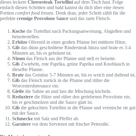
dieses leckere
Cheesesteak Tortellini
auf dem Tisch hast. Folge
einfach diesen Schritten und bald kannst du dich über eine riesen
Portion
comfort food
freuen. Denk dran, jeder Schritt zählt für die
perfekte
cremige Provolone Sauce
und das zarte Fleisch.
Koche
die Tortellini nach Packungsanweisung. Abgießen und
beiseitestellen.
Erhitze
Olivenöl in einer großen Pfanne bei mittlerer Hitze.
Gib
das dünn geschnittene Rindersteak hinzu und brate es 3-4
Minuten an, bis es gebräunt ist.
Nimm
das Fleisch aus der Pfanne und stell es beiseite.
Gib
Zwiebeln, rote Paprika, grüne Paprika und Knoblauch in
dieselbe Pfanne.
Brate
das Gemüse 5-7 Minuten an, bis es weich und duftend ist.
Gib
das Fleisch zurück in die Pfanne und rühre die
Worcestershiresauce ein.
Gieße
die Sahne an und lass die Mischung köcheln.
Reduziere
die Hitze und rühre den geriebenen Provolone ein,
bis er geschmolzen und die Sauce glatt ist.
Gib
die gekochten Tortellini in die Pfanne und vermische sie gut
mit der Sauce.
Schmecke
mit Salz und Pfeffer ab.
Garniere
vor dem Servieren mit frischer Petersilie.