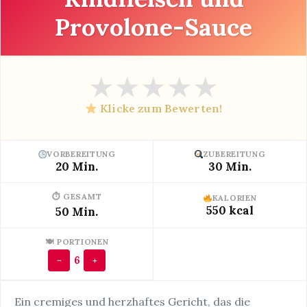
Provolone-Sauce
★
★
★
★
★
Klicke zum Bewerten!
VORBEREITUNG
ZUBEREITUNG
20 Min.
30 Min.
⏱ GESAMT
KALORIEN
550 kcal
50 Min.
🍽 PORTIONEN
6
−
+
Ein cremiges und herzhaftes Gericht, das die