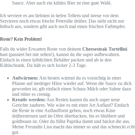
Sauce. Aber auch ein kühles Bier ist eine gute Wahl.
Ich serviere es am liebsten in tiefen Tellern und streue vor dem
Servieren noch etwas frische Petersilie drüber. Das sieht nicht nur
hübsch aus, sondern gibt auch noch mal einen frischen Farbtupfer.
Reste? Kein Problem!
Falls du wider Erwarten Reste von deinem
Cheesesteak Tortellini
hast (passiert bei mir selten!), kannst du die super aufbewahren.
Einfach in einen luftdichten Behälter packen und ab in den
Kühlschrank. Da hält es sich locker 2-3 Tage.
Aufwärmen:
Am besten wärmst du es vorsichtig in einer
Pfanne auf niedriger Hitze wieder auf. Wenn die Sauce zu dick
geworden ist, gib einfach einen Schuss Milch oder Sahne dazu
und rühre es cremig.
Kreativ werden:
Aus Resten kannst du auch super neue
Gerichte zaubern. Wie wäre es mit einer Art Auflauf? Einfach
die Reste in eine Auflaufform geben, noch etwas Käse
drüberstreuen und im Ofen überbacken, bis es blubbert und
goldbraun ist. Oder du füllst Paprika damit und bäckst die aus.
Meine Freundin Lisa macht das immer so und das schmeckt
echt
gut.