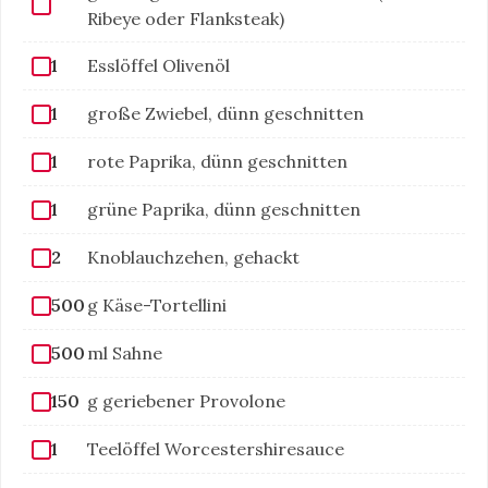
Ribeye oder Flanksteak)
1
Esslöffel Olivenöl
1
große Zwiebel, dünn geschnitten
1
rote Paprika, dünn geschnitten
1
grüne Paprika, dünn geschnitten
2
Knoblauchzehen, gehackt
500
g Käse-Tortellini
500
ml Sahne
150
g geriebener Provolone
1
Teelöffel Worcestershiresauce