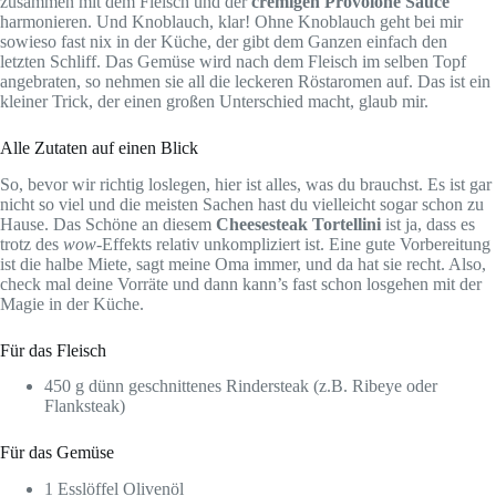
zusammen mit dem Fleisch und der
cremigen Provolone Sauce
harmonieren. Und Knoblauch, klar! Ohne Knoblauch geht bei mir
sowieso fast nix in der Küche, der gibt dem Ganzen einfach den
letzten Schliff. Das Gemüse wird nach dem Fleisch im selben Topf
angebraten, so nehmen sie all die leckeren Röstaromen auf. Das ist ein
kleiner Trick, der einen großen Unterschied macht, glaub mir.
Alle Zutaten auf einen Blick
So, bevor wir richtig loslegen, hier ist alles, was du brauchst. Es ist gar
nicht so viel und die meisten Sachen hast du vielleicht sogar schon zu
Hause. Das Schöne an diesem
Cheesesteak Tortellini
ist ja, dass es
trotz des
wow
-Effekts relativ unkompliziert ist. Eine gute Vorbereitung
ist die halbe Miete, sagt meine Oma immer, und da hat sie recht. Also,
check mal deine Vorräte und dann kann’s fast schon losgehen mit der
Magie in der Küche.
Für das Fleisch
450 g dünn geschnittenes Rindersteak (z.B. Ribeye oder
Flanksteak)
Für das Gemüse
1 Esslöffel Olivenöl