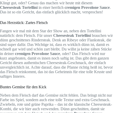
Klingt gut, oder? Genau das machen wir heute mit diesem
Cheesesteak Tortellini
in einer herrlich
cremigen Provolone Sauce
.
Das ist so ein Gericht, das einfach glücklich macht, versprochen!
Das Herzstück: Zartes Fleisch
Fangen wir mal mit dem Star der Show an, neben den Tortellini
natürlich: dem Fleisch. Für unser
Cheesesteak Tortellini
brauchen wir
dünn geschnittenes Rindersteak. Denk an Ribeye oder Flanksteak, die
sind super dafür. Das Wichtige ist, dass es wirklich dünn ist, damit es
schnell gar wird und schön zart bleibt. Du willst ja keine zähen Stücke
in deiner
cremigen Provolone Sauce
, oder? Das Fleisch wird nur
kurz angebraten, damit es innen noch saftig ist. Das gibt dem ganzen
Gericht diesen authentischen Cheesesteak-Geschmack, der einfach
unvergleichlich ist. Achte darauf, dass die Pfanne richtig heiß ist, bevor
das Fleisch reinkommt, das ist das Geheimnis für eine tolle Kruste und
saftiges Inneres.
Buntes Gemüse für den Kick
Neben dem Fleisch darf das Gemüse nicht fehlen. Das bringt nicht nur
Farbe ins Spiel, sondern auch eine tolle Textur und extra Geschmack.
Zwiebeln, rote und grüne Paprika – das ist die klassische Cheesesteak-
Kombi, die wir hier auch verwenden. Dünn geschnitten, damit sie