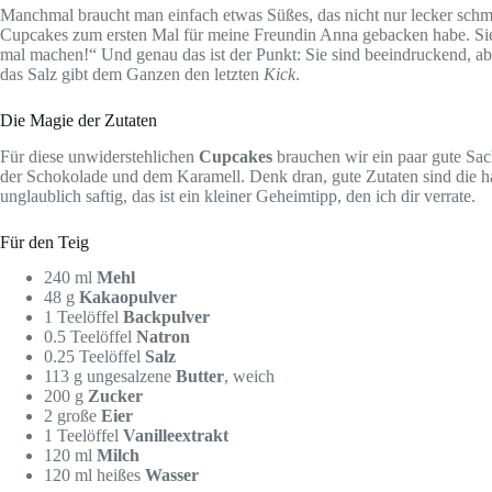
Manchmal braucht man einfach etwas Süßes, das nicht nur lecker schm
Cupcakes zum ersten Mal für meine Freundin Anna gebacken habe. Sie ist
mal machen!“ Und genau das ist der Punkt: Sie sind beeindruckend, abe
das Salz gibt dem Ganzen den letzten
Kick
.
Die Magie der Zutaten
Für diese unwiderstehlichen
Cupcakes
brauchen wir ein paar gute Sach
der Schokolade und dem Karamell. Denk dran, gute Zutaten sind die h
unglaublich saftig, das ist ein kleiner Geheimtipp, den ich dir verrate.
Für den Teig
240 ml
Mehl
48 g
Kakaopulver
1 Teelöffel
Backpulver
0.5 Teelöffel
Natron
0.25 Teelöffel
Salz
113 g ungesalzene
Butter
, weich
200 g
Zucker
2 große
Eier
1 Teelöffel
Vanilleextrakt
120 ml
Milch
120 ml heißes
Wasser