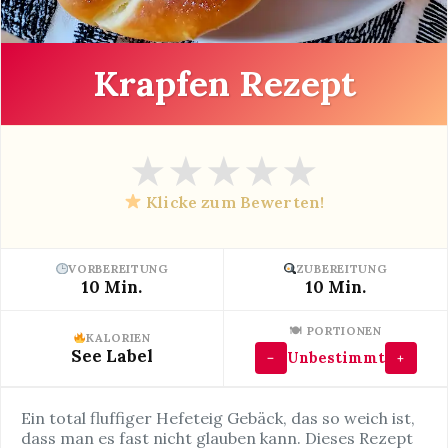
Krapfen Rezept
★
★
★
★
★
Klicke zum Bewerten!
VORBEREITUNG
ZUBEREITUNG
10 Min.
10 Min.
🍽 PORTIONEN
KALORIEN
See Label
Unbestimmt
−
+
Ein total fluffiger Hefeteig Gebäck, das so weich ist,
dass man es fast nicht glauben kann. Dieses Rezept