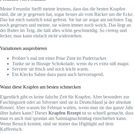
Meine Freundin Steffi meinte letztens, dass das die besten Krapfen
sind, die sie je gegessen hat, sogar besser als vom Bäcker um die Ecke.
Das hat mich natürlich total gefreut. Sie hat sie sogar am nächsten Tag
noch gegessen und meinte, sie wären immer noch weich. Das liegt an
der Butter im Teig, die hält alles schön geschmeidig.
So cremig
und
lecker, man kann einfach nicht widerstehen.
Variationen ausprobieren
Probier’s mal mit einer Prise Zimt im Puderzucker.
Tunke sie in flüssige Schokolade, wenn du es extra süß magst.
Serviere sie frisch und noch leicht warm.
Ein Klecks Sahne dazu passt auch hervorragend.
Wann diese Krapfen am besten schmecken
Eigentlich gibt es keine falsche Zeit für Krapfen. Aber besonders zur
Faschingszeit oder an Silvester sind sie in Deutschland ja der absolute
Renner. Aber warum bis Februar warten, wenn man sie das ganze Jahr
über haben kann? Dieses
Krapfen Rezept
ist so schnell gemacht, dass
man es auch mal spontan am Samstagnachmittag einschieben kann.
Wenn Besuch kommt, sind sie immer das Highlight auf dem
Kaffeetisch.