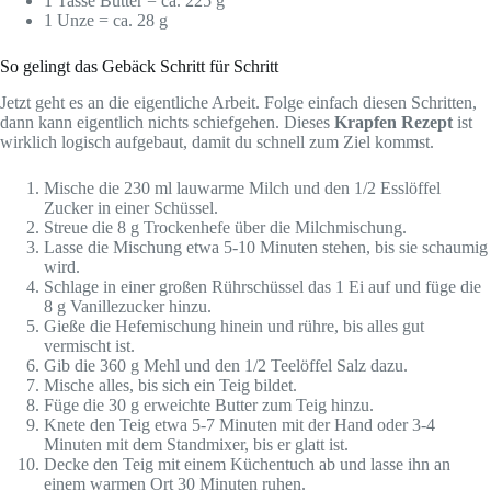
1 Tasse Butter = ca. 225 g
1 Unze = ca. 28 g
So gelingt das Gebäck Schritt für Schritt
Jetzt geht es an die eigentliche Arbeit. Folge einfach diesen Schritten,
dann kann eigentlich nichts schiefgehen. Dieses
Krapfen Rezept
ist
wirklich logisch aufgebaut, damit du schnell zum Ziel kommst.
Mische die 230 ml lauwarme Milch und den 1/2 Esslöffel
Zucker in einer Schüssel.
Streue die 8 g Trockenhefe über die Milchmischung.
Lasse die Mischung etwa 5-10 Minuten stehen, bis sie schaumig
wird.
Schlage in einer großen Rührschüssel das 1 Ei auf und füge die
8 g Vanillezucker hinzu.
Gieße die Hefemischung hinein und rühre, bis alles gut
vermischt ist.
Gib die 360 g Mehl und den 1/2 Teelöffel Salz dazu.
Mische alles, bis sich ein Teig bildet.
Füge die 30 g erweichte Butter zum Teig hinzu.
Knete den Teig etwa 5-7 Minuten mit der Hand oder 3-4
Minuten mit dem Standmixer, bis er glatt ist.
Decke den Teig mit einem Küchentuch ab und lasse ihn an
einem warmen Ort 30 Minuten ruhen.