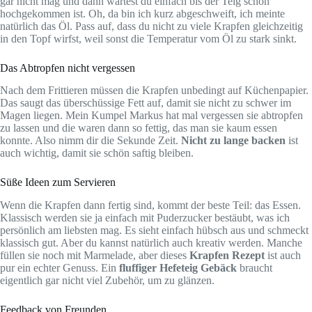
gar nicht mag und dann wartest du einfach bis der Teig schön
hochgekommen ist. Oh, da bin ich kurz abgeschweift, ich meinte
natürlich das Öl. Pass auf, dass du nicht zu viele Krapfen gleichzeitig
in den Topf wirfst, weil sonst die Temperatur vom Öl zu stark sinkt.
Das Abtropfen nicht vergessen
Nach dem Frittieren müssen die Krapfen unbedingt auf Küchenpapier.
Das saugt das überschüssige Fett auf, damit sie nicht zu schwer im
Magen liegen. Mein Kumpel Markus hat mal vergessen sie abtropfen
zu lassen und die waren dann so fettig, das man sie kaum essen
konnte. Also nimm dir die Sekunde Zeit.
Nicht zu lange backen
ist
auch wichtig, damit sie schön saftig bleiben.
Süße Ideen zum Servieren
Wenn die Krapfen dann fertig sind, kommt der beste Teil: das Essen.
Klassisch werden sie ja einfach mit Puderzucker bestäubt, was ich
persönlich am liebsten mag. Es sieht einfach hübsch aus und schmeckt
klassisch gut. Aber du kannst natürlich auch kreativ werden. Manche
füllen sie noch mit Marmelade, aber dieses
Krapfen Rezept
ist auch
pur ein echter Genuss. Ein
fluffiger Hefeteig Gebäck
braucht
eigentlich gar nicht viel Zubehör, um zu glänzen.
Feedback von Freunden