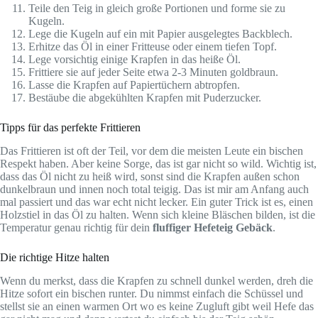
Teile den Teig in gleich große Portionen und forme sie zu
Kugeln.
Lege die Kugeln auf ein mit Papier ausgelegtes Backblech.
Erhitze das Öl in einer Fritteuse oder einem tiefen Topf.
Lege vorsichtig einige Krapfen in das heiße Öl.
Frittiere sie auf jeder Seite etwa 2-3 Minuten goldbraun.
Lasse die Krapfen auf Papiertüchern abtropfen.
Bestäube die abgekühlten Krapfen mit Puderzucker.
Tipps für das perfekte Frittieren
Das Frittieren ist oft der Teil, vor dem die meisten Leute ein bischen
Respekt haben. Aber keine Sorge, das ist gar nicht so wild. Wichtig ist,
dass das Öl nicht zu heiß wird, sonst sind die Krapfen außen schon
dunkelbraun und innen noch total teigig. Das ist mir am Anfang auch
mal passiert und das war echt nicht lecker. Ein guter Trick ist es, einen
Holzstiel in das Öl zu halten. Wenn sich kleine Bläschen bilden, ist die
Temperatur genau richtig für dein
fluffiger Hefeteig Gebäck
.
Die richtige Hitze halten
Wenn du merkst, dass die Krapfen zu schnell dunkel werden, dreh die
Hitze sofort ein bischen runter. Du nimmst einfach die Schüssel und
stellst sie an einen warmen Ort wo es keine Zugluft gibt weil Hefe das