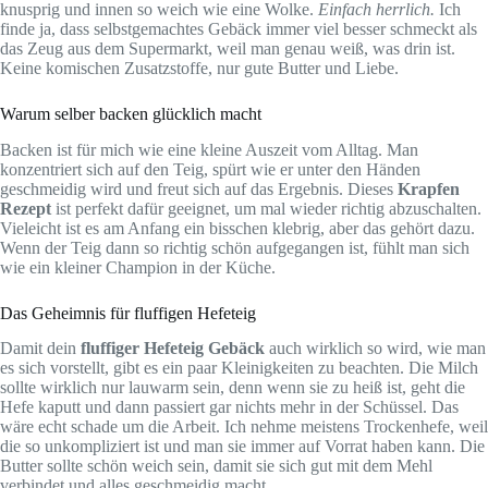
knusprig und innen so weich wie eine Wolke.
Einfach herrlich.
Ich
finde ja, dass selbstgemachtes Gebäck immer viel besser schmeckt als
das Zeug aus dem Supermarkt, weil man genau weiß, was drin ist.
Keine komischen Zusatzstoffe, nur gute Butter und Liebe.
Warum selber backen glücklich macht
Backen ist für mich wie eine kleine Auszeit vom Alltag. Man
konzentriert sich auf den Teig, spürt wie er unter den Händen
geschmeidig wird und freut sich auf das Ergebnis. Dieses
Krapfen
Rezept
ist perfekt dafür geeignet, um mal wieder richtig abzuschalten.
Vieleicht ist es am Anfang ein bisschen klebrig, aber das gehört dazu.
Wenn der Teig dann so richtig schön aufgegangen ist, fühlt man sich
wie ein kleiner Champion in der Küche.
Das Geheimnis für fluffigen Hefeteig
Damit dein
fluffiger Hefeteig Gebäck
auch wirklich so wird, wie man
es sich vorstellt, gibt es ein paar Kleinigkeiten zu beachten. Die Milch
sollte wirklich nur lauwarm sein, denn wenn sie zu heiß ist, geht die
Hefe kaputt und dann passiert gar nichts mehr in der Schüssel. Das
wäre echt schade um die Arbeit. Ich nehme meistens Trockenhefe, weil
die so unkompliziert ist und man sie immer auf Vorrat haben kann. Die
Butter sollte schön weich sein, damit sie sich gut mit dem Mehl
verbindet und alles geschmeidig macht.