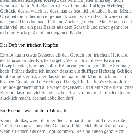
mein liebstes
Krapfen Rezept
, das wirklich jeder hinkriegt, auch
wenn man kein Profi-Bäcker ist. Es ist ein total
fluffiger Hefeteig
Gebäck
, das so weich ist, dass man es fast nicht glauben kann. Meine
Oma hat die früher immer gemacht, wenn wir zu Besuch waren und
das ganze Haus hat nach Fett und Zucker gerochen. Man braucht echt
nicht viel, nur ein paar Basics aus dem Schrank und schon geht’s los
mit dem Backspaß in deiner eigenen Küche.
Der Duft von frischen Krapfen
Es gibt kaum etwas Besseres als den Geruch von frischem Hefeteig,
der langsam in der Küche aufgeht. Wenn ich an dieses
Krapfen
Rezept
denke, kommen sofort Erinnerungen an gemütliche Sonntage
hoch. Früher dachte ich immer, dass so ein
fluffiger Hefeteig Gebäck
total kompliziert ist, aber das stimmt gar nicht. Man braucht nur ein
bischen Geduld und die richtigen Handgriffe. Ich hab’s schon oft für
Freunde gemacht und alle waren begeistert. Es ist einfach ein ehrliches
Rezept, das ohne viel Schnickschnack auskommt und trotzdem jeden
glücklich macht, der mal abbeißen darf.
Ein Erlebnis wie auf dem Jahrmarkt
Kennst du das, wenn du über den Jahrmarkt läufst und dieser süße
Duft dich magisch anzieht? Genau so fühlen sich diese Krapfen an,
wenn sie frisch aus dem Topf kommen. Sie sind außen ganz leicht