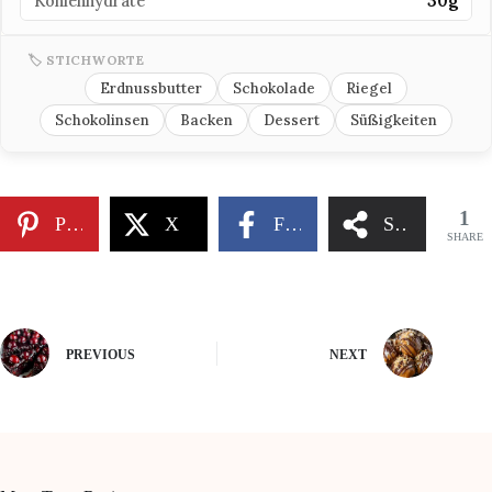
Kohlenhydrate
30g
🏷 STICHWORTE
Erdnussbutter
Schokolade
Riegel
Schokolinsen
Backen
Dessert
Süßigkeiten
1
Pinterest
X
Facebook
Share
SHARE
PREVIOUS
NEXT