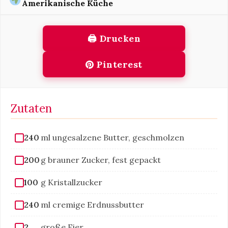
Amerikanische Küche
🖨 Drucken
Pinterest
Zutaten
240
ml ungesalzene Butter, geschmolzen
200
g brauner Zucker, fest gepackt
100
g Kristallzucker
240
ml cremige Erdnussbutter
2
große Eier