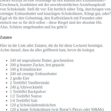
Dieses Rezept ist eine Hommage an den klassischen Erdnussbutter-
Geschmack, kombiniert mit der unwiderstehlichen Anziehungskraft
von Schokolade. Stell dir vor: Ein herrlich zäher Teig, durchzogen von
cremiger Erdnussbutter und knackigen Schokolinsen. Klingt gut, oder?
Egal ob für den Geburtstag, den Kaffeeklatsch mit Freunden oder
einfach nur so für dich selbst – diese Riegel sind der absolute Hit.
Also, Schürze umgebunden und los geht’s!
Zutaten
Hier ist die Liste aller Zutaten, die du für diese Leckerei benötigst.
Achte darauf, dass du alles griffbereit hast, bevor du loslegst.
240 ml ungesalzene Butter, geschmolzen
200 g brauner Zucker, fest gepackt
100 g Kristallzucker
240 ml cremige Erdnussbutter
2 große Eier
2 Teelöffel Vanilleextrakt
240 g Allzweckmehl
1 Teelöffel Backpulver
1/2 Teelöffel Natron
1/4 Teelöffel Salz
120 g Schokoladenstückchen
120 g bunte Schokolinsen (wie Reese’s Pieces oder M&Ms)