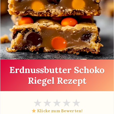
Erdnussbutter Schoko
Riegel Rezept
★
★
★
★
★
Klicke zum Bewerten!