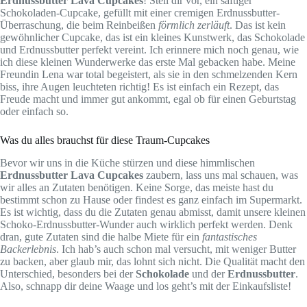
Erdnussbutter Lava Cupcakes
! Stell dir vor, ein saftiger
Schokoladen-Cupcake, gefüllt mit einer cremigen Erdnussbutter-
Überraschung, die beim Reinbeißen
förmlich zerläuft
. Das ist kein
gewöhnlicher Cupcake, das ist ein kleines Kunstwerk, das Schokolade
und Erdnussbutter perfekt vereint. Ich erinnere mich noch genau, wie
ich diese kleinen Wunderwerke das erste Mal gebacken habe. Meine
Freundin Lena war total begeistert, als sie in den schmelzenden Kern
biss, ihre Augen leuchteten richtig! Es ist einfach ein Rezept, das
Freude macht und immer gut ankommt, egal ob für einen Geburtstag
oder einfach so.
Was du alles brauchst für diese Traum-Cupcakes
Bevor wir uns in die Küche stürzen und diese himmlischen
Erdnussbutter Lava Cupcakes
zaubern, lass uns mal schauen, was
wir alles an Zutaten benötigen. Keine Sorge, das meiste hast du
bestimmt schon zu Hause oder findest es ganz einfach im Supermarkt.
Es ist wichtig, dass du die Zutaten genau abmisst, damit unsere kleinen
Schoko-Erdnussbutter-Wunder auch wirklich perfekt werden. Denk
dran, gute Zutaten sind die halbe Miete für ein
fantastisches
Backerlebnis
. Ich hab’s auch schon mal versucht, mit weniger Butter
zu backen, aber glaub mir, das lohnt sich nicht. Die Qualität macht den
Unterschied, besonders bei der
Schokolade
und der
Erdnussbutter
.
Also, schnapp dir deine Waage und los geht’s mit der Einkaufsliste!