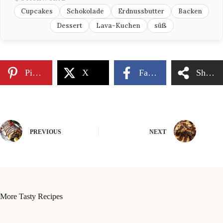
Cupcakes
Schokolade
Erdnussbutter
Backen
Dessert
Lava-Kuchen
süß
Pinterest
X
Facebook
Share
PREVIOUS
NEXT
More Tasty Recipes