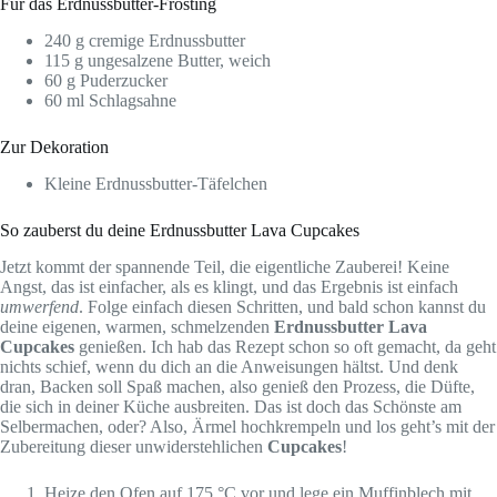
Für das Erdnussbutter-Frosting
240 g cremige Erdnussbutter
115 g ungesalzene Butter, weich
60 g Puderzucker
60 ml Schlagsahne
Zur Dekoration
Kleine Erdnussbutter-Täfelchen
So zauberst du deine Erdnussbutter Lava Cupcakes
Jetzt kommt der spannende Teil, die eigentliche Zauberei! Keine
Angst, das ist einfacher, als es klingt, und das Ergebnis ist einfach
umwerfend
. Folge einfach diesen Schritten, und bald schon kannst du
deine eigenen, warmen, schmelzenden
Erdnussbutter Lava
Cupcakes
genießen. Ich hab das Rezept schon so oft gemacht, da geht
nichts schief, wenn du dich an die Anweisungen hältst. Und denk
dran, Backen soll Spaß machen, also genieß den Prozess, die Düfte,
die sich in deiner Küche ausbreiten. Das ist doch das Schönste am
Selbermachen, oder? Also, Ärmel hochkrempeln und los geht’s mit der
Zubereitung dieser unwiderstehlichen
Cupcakes
!
Heize den Ofen auf 175 °C vor und lege ein Muffinblech mit