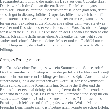
Erdnussbutter
-Füllung, die später als
Lava
aus dem Cupcake fließt.
Das ist wirklich der Clou an diesem Rezept! Die Mischung aus
cremiger Erdnussbutter und Puderzucker muss schön glatt sein, damit
sie sich gut in die ausgehöhlten
Cupcakes
füllen lässt. Ich hab dafür
einen kleinen Trick: Wenn die Erdnussbutter zu fest ist, kannst du sie
für ein paar Sekunden in die Mikrowelle stellen, dann wird sie etwas
weicher und lässt sich besser verarbeiten, aber Vorsicht, nicht zu lange,
sonst wird sie zu flüssig! Das Aushöhlen der Cupcakes ist auch so eine
Sache, ich nehme dafür gerne einen Apfelentkerner, das geht super
sauber und schnell. Aber ein kleines Messer und ein Teelöffel tun es
auch. Hauptsache, du schaffst ein schönes Loch für unsere
köstliche
Füllung.
Cremiges Frosting zaubern
Ein
Cupcake
ohne Frosting ist wie ein Sommer ohne Sonne, oder?
Das
Erdnussbutter
-Frosting ist hier der perfekte Abschluss und bringt
noch mehr von unserem Lieblingsgeschmack ins Spiel. Auch hier ist es
super wichtig, dass die Butter
wirklich weich
ist, sonst bekommst du
keine schöne, cremige Konsistenz hin. Schlage die Butter und die
Erdnussbutter erst mal richtig schaumig, bevor du den Puderzucker
nach und nach dazugibst. Das verhindert Klümpchen und sorgt für ein
super glattes
Ergebnis. Und die Sahne am Schluss? Die macht das
Frosting noch leichter und fluffiger, fast wie eine Wolke. Meine
Freundin Lena meinte mal, das Frosting allein könnte sie schon löffeln,