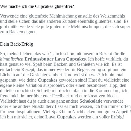
Wie mache ich die Cupcakes glutenfrei?
Verwende eine glutenfreie Mehlmischung anstelle des Weizenmehls
und stelle sicher, das alle anderen Zutaten ebenfalls glutenfrei sind. Es
gibt mittlerweile viele gute glutenfreie Mehlmischungen, die sich super
zum Backen eignen.
Dein Back-Erfolg
So, meine Lieben, das war’s auch schon mit unserem Rezept für die
himmlischen
Erdnussbutter Lava Cupcakes
. Ich hoffe wirklich, du
hast genauso viel Spaß beim Backen und Genießen wie ich. Es ist
einfach ein Rezept, das immer wieder für Begeisterung sorgt und ein
Lächeln auf die Gesichter zaubert. Und weißt du was? Ich bin total
gespannt, wie deine
Cupcakes
geworden sind! Hast du vielleicht eine
eigene kleine Variation ausprobiert, oder einen besonderen Tipp, den
du teilen möchtest? Schreib mir doch einfach in die Kommentare, ich
freue mich immer über euer Feedback und eure kreativen Ideen.
Vielleicht hast du ja auch eine ganz andere
Schokolade
verwendet
oder eine andere Nussbutter? Lass es mich wissen, ich bin immer offen
für neue Inspirationen. Viel Spaß beim Nachbacken und guten Appetit!
Ich bin mir sicher, deine
Lava Cupcakes
werden ein voller Erfolg!