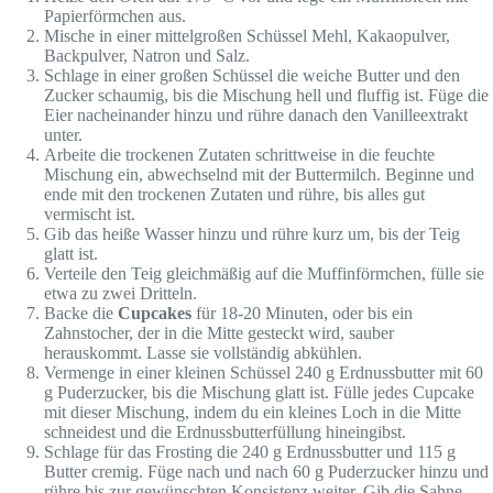
Papierförmchen aus.
Mische in einer mittelgroßen Schüssel Mehl, Kakaopulver,
Backpulver, Natron und Salz.
Schlage in einer großen Schüssel die weiche Butter und den
Zucker schaumig, bis die Mischung hell und fluffig ist. Füge die
Eier nacheinander hinzu und rühre danach den Vanilleextrakt
unter.
Arbeite die trockenen Zutaten schrittweise in die feuchte
Mischung ein, abwechselnd mit der Buttermilch. Beginne und
ende mit den trockenen Zutaten und rühre, bis alles gut
vermischt ist.
Gib das heiße Wasser hinzu und rühre kurz um, bis der Teig
glatt ist.
Verteile den Teig gleichmäßig auf die Muffinförmchen, fülle sie
etwa zu zwei Dritteln.
Backe die
Cupcakes
für 18-20 Minuten, oder bis ein
Zahnstocher, der in die Mitte gesteckt wird, sauber
herauskommt. Lasse sie vollständig abkühlen.
Vermenge in einer kleinen Schüssel 240 g Erdnussbutter mit 60
g Puderzucker, bis die Mischung glatt ist. Fülle jedes Cupcake
mit dieser Mischung, indem du ein kleines Loch in die Mitte
schneidest und die Erdnussbutterfüllung hineingibst.
Schlage für das Frosting die 240 g Erdnussbutter und 115 g
Butter cremig. Füge nach und nach 60 g Puderzucker hinzu und
rühre bis zur gewünschten Konsistenz weiter. Gib die Sahne