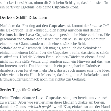
so lecker ist es! Also, nimm dir Zeit beim Schlagen, das lohnt sich für
ein
perfektes
Ergebnis, das deine
Cupcakes
krönt.
Der letzte Schliff: Deko-Ideen
Nachdem das Frosting auf den
Cupcakes
ist, kommt der
kreative Teil
:
die Dekoration! Hier kannst du dich richtig austoben und deinen
Erdnussbutter Lava Cupcakes
eine persönliche Note verleihen. Die
geschmolzene
Schokolade
ist natürlich ein Muss, sie gibt nicht nur
einen tollen Glanz, sondern auch eine zusätzliche Schicht
Schokoladen
-Geschmack. Ich mag es, wenn ich die Schokolade
einfach mit einem Löffel über die Cupcakes träufle, das sieht so schön
rustikal
aus. Und die kleinen Erdnussbutter-Täfelchen obenauf sind
nicht nur eine süße Verzierung, sondern auch ein Hinweis auf das, was
im Inneren steckt. Du könntest auch ein paar gehackte Erdnüsse
darüberstreuen für etwas mehr Biss, das ist auch immer eine gute Idee.
Oder vielleicht ein Hauch Meersalz, das bringt den Schokoladen- und
Erdnussbuttergeschmack noch mal richtig zur Geltung.
Servier-Tipps für Genießer
Deine
Erdnussbutter Lava Cupcakes
sind jetzt bereit, um vernascht
zu werden! Aber wie serviert man diese kleinen Schätze am besten,
damit der Genuss
wirklich perfekt
wird? Klar, einfach so aus der Hand