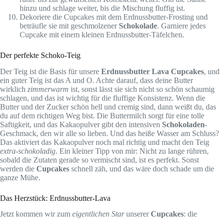
hinzu und schlage weiter, bis die Mischung fluffig ist.
Dekoriere die Cupcakes mit dem Erdnussbutter-Frosting und
beträufle sie mit geschmolzener
Schokolade
. Garniere jedes
Cupcake mit einem kleinen Erdnussbutter-Täfelchen.
Der perfekte Schoko-Teig
Der Teig ist die Basis für unsere
Erdnussbutter Lava Cupcakes
, und
ein guter Teig ist das A und O. Achte darauf, dass deine Butter
wirklich
zimmerwarm
ist, sonst lässt sie sich nicht so schön schaumig
schlagen, und das ist wichtig für die fluffige Konsistenz. Wenn die
Butter und der Zucker schön hell und cremig sind, dann weißt du, das
du auf dem richtigen Weg bist. Die Buttermilch sorgt für eine tolle
Saftigkeit, und das Kakaopulver gibt den intensiven
Schokoladen
-
Geschmack, den wir alle so lieben. Und das heiße Wasser am Schluss?
Das aktiviert das Kakaopulver noch mal richtig und macht den Teig
extra-schokoladig
. Ein kleiner Tipp von mir: Nicht zu lange rühren,
sobald die Zutaten gerade so vermischt sind, ist es perfekt. Sonst
werden die
Cupcakes
schnell zäh, und das wäre doch schade um die
ganze Mühe.
Das Herzstück: Erdnussbutter-Lava
Jetzt kommen wir zum
eigentlichen Star
unserer
Cupcakes
: die