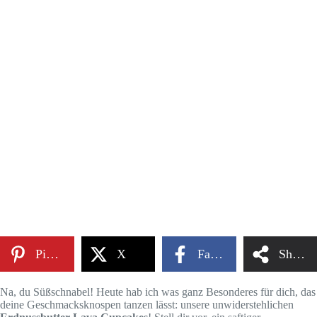
Pinterest
X
Facebook
Share
Na, du Süßschnabel! Heute hab ich was ganz Besonderes für dich, das
deine Geschmacksknospen tanzen lässt: unsere unwiderstehlichen