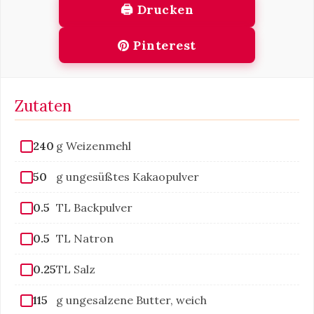
🖨 Drucken
Pinterest
Zutaten
240
g Weizenmehl
50
g ungesüßtes Kakaopulver
0.5
TL Backpulver
0.5
TL Natron
0.25
TL Salz
115
g ungesalzene Butter, weich