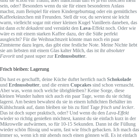
sind sie schon ein Traum, aber manchmal darf es ja ein bisschen mehr
sein, oder? Besonders wenn du sie für einen besonderen Anlass
machst, zum Beispiel für einen Kindergeburtstag oder ein gemütliches
Kaffeekränzchen mit Freunden. Stell dir vor, du servierst sie leicht
warm, vielleicht sogar mit einer kleinen Kugel Vanilleeis daneben, das
ist dann
echt dekadent
und verstärkt den
Lava
-Effekt noch. Oder wie
wäre es mit einem starken Kaffee dazu, der die Süße perfekt
ausgleicht? Für die Weihnachtszeit könnte man noch ein paar
Zimtsterne dazu legen, das gibt eine festliche Note. Meine Nichte liebt
sie am liebsten mit einem Glas kalter Milch, das ist ihr
absoluter
Favorit
und passt super zur
Erdnussbutter
.
Frisch bleiben: Lagerung
Du hast es geschafft, deine Küche duftet herrlich nach
Schokolade
und
Erdnussbutter
, und die ersten
Cupcakes
sind schon vernascht.
Aber was, wenn noch welche übrigbleiben? Keine Sorge, diese
kleinen Wunder halten sich auch ein paar Tage, wenn du sie richtig
lagerst. Am besten bewahrst du sie in einem luftdichten Behälter im
Kühlschrank auf, dann bleiben sie bis zu fünf Tage
frisch und lecker
.
Das ist doch super praktisch, oder? Und wenn du den
Lava-Effekt
wieder so richtig genießen möchtest, kannst du sie einfach kurz in der
Mikrowelle aufwärmen, so für 10-15 Sekunden. Dann ist die Füllung
wieder schön flüssig und warm, fast wie frisch gebacken. Ich mach das
immer so, wenn ich mir abends noch einen gönnen will. Es ist einfach