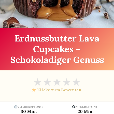
Erdnussbutter Lava
Cupcakes –
Schokoladiger Genuss
★
★
★
★
★
Klicke zum Bewerten!
VORBEREITUNG
ZUBEREITUNG
30 Min.
20 Min.