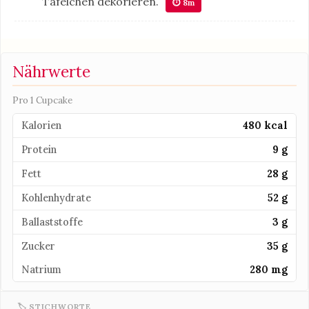
Täfelchen dekorieren.
⏱ 8m
Nährwerte
Pro 1 Cupcake
Kalorien
480 kcal
Protein
9 g
Fett
28 g
Kohlenhydrate
52 g
Ballaststoffe
3 g
Zucker
35 g
Natrium
280 mg
🏷 STICHWORTE