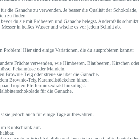
für die Ganache zu verwenden. Je besser die Qualität der Schokolade,
ten zu finden.
 bevor du sie mit Erdbeeren und Ganache belegst. Andernfalls schmil
s Messer in heißes Wasser und wische es vor jedem Schnitt ab.
 Problem! Hier sind einige Variationen, die du ausprobieren kannst:
 andere Früchte verwenden, wie Himbeeren, Blaubeeren, Kirschen ode
nüsse, Pekannüsse oder Mandeln.
n Brownie-Teig oder streue sie über die Ganache.
e dem Brownie-Teig Karamellstückchen hinzu.
aar Tropfen Pfefferminzextrakt hinzufügst.
lbbitterschokolade für die Ganache.
t sie jedoch auch für einige Tage aufbewahren.
 im Kühlschrank auf.
altbar.
azu einzeln in Frischhaltefolie und lege sie in einen Gefrierbeutel od