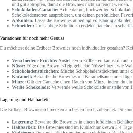
und gut abtropfen, damit die Brownies nicht zu feucht werden.
Schokoladen-Ganache:
Achte darauf, hochwertige Schokolade 
Schokoladensorten ausprobieren, um deinen persönlichen Favori
Abkühlen:
Lasse die Brownies unbedingt vollständig abkühlen,
Schneiden:
Um saubere Schnitte zu erzielen, tauche ein scharfe
Variationen für noch mehr Genuss
Du möchtest deine Erdbeer Brownies noch individueller gestalten? Kein
Verschiedene Früchte:
Anstelle von Erdbeeren kannst du auch
Nüsse:
Füge dem Brownie-Teig gehackte Nüsse hinzu, wie Wal
Schokoladenstückchen:
Mische Schokoladenstückchen unter de
Karamell:
Beträufle die Brownies mit Karamellsauce oder füg
Minze:
Gib der Ganache einen Hauch von Minze, indem du ein p
Weiße Schokolade:
Verwende weiße Schokolade anstelle von Ha
Lagerung und Haltbarkeit
Die Erdbeer Brownies schmecken am besten frisch zubereitet. Du kanns
Lagerung:
Bewahre die Brownies in einem luftdichten Behälter
Haltbarkeit:
Die Brownies sind im Kühlschrank etwa 3-4 Tage h
Einfrieren:
Du kannst die Brownies auch einfrieren. Wickle sie d