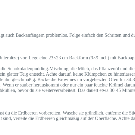
ngt auch Backanfängern problemlos. Folge einfach den Schritten und du
erhitze) vor. Lege eine 23×23 cm Backform (9×9 inch) mit Backpapier
 die Schokoladenpudding-Mischung, die Milch, das Pflanzenöl und die
in glatter Teig entsteht. Achte darauf, keine Klümpchen zu hinterlasse
le ihn gleichmäßig. Backe die Brownies im vorgeheizten Ofen für 34-37
. Wenn er sauber herauskommt oder nur ein paar feuchte Krümel daran h
kühlen, bevor du sie weiterverarbeitest. Das dauert etwa 30-45 Minuten
du die Erdbeeren vorbereiten. Wasche sie gründlich, entferne die Stiel
sind, verteile die Erdbeeren gleichmäßig auf der Oberfläche. Achte dara