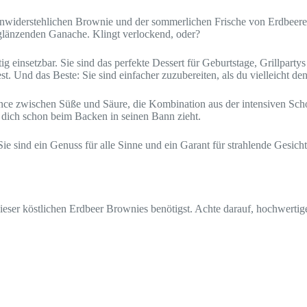
nwiderstehlichen Brownie und der sommerlichen Frische von Erdbeeren. 
r glänzenden Ganache. Klingt verlockend, oder?
ig einsetzbar. Sie sind das perfekte Dessert für Geburtstage, Grillpart
t. Und das Beste: Sie sind einfacher zuzubereiten, als du vielleicht den
nce zwischen Süße und Säure, die Kombination aus der intensiven Scho
er dich schon beim Backen in seinen Bann zieht.
ie sind ein Genuss für alle Sinne und ein Garant für strahlende Gesicht
ung dieser köstlichen Erdbeer Brownies benötigst. Achte darauf, hochwer