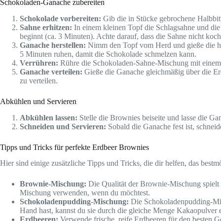
Schokoladen-Ganache zubereiten
Schokolade vorbereiten:
Gib die in Stücke gebrochene Halbbitte
Sahne erhitzen:
In einem kleinen Topf die Schlagsahne und die g
beginnt (ca. 3 Minuten). Achte darauf, dass die Sahne nicht koch
Ganache herstellen:
Nimm den Topf vom Herd und gieße die heiß
5 Minuten ruhen, damit die Schokolade schmelzen kann.
Verrühren:
Rühre die Schokoladen-Sahne-Mischung mit einem Sch
Ganache verteilen:
Gieße die Ganache gleichmäßig über die Erd
zu verteilen.
Abkühlen und Servieren
Abkühlen lassen:
Stelle die Brownies beiseite und lasse die 
Schneiden und Servieren:
Sobald die Ganache fest ist, schnei
Tipps und Tricks für perfekte Erdbeer Brownies
Hier sind einige zusätzliche Tipps und Tricks, die dir helfen, das bestm
Brownie-Mischung:
Die Qualität der Brownie-Mischung spielt 
Mischung verwenden, wenn du möchtest.
Schokoladenpudding-Mischung:
Die Schokoladenpudding-Misc
Hand hast, kannst du sie durch die gleiche Menge Kakaopulver e
Erdbeeren:
Verwende frische, reife Erdbeeren für den besten 