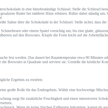
rschokolade in eine hitzebeständige Schüssel. Stelle die Schüssel beise
esalzene Butter bei mittlerer Hitze erhitzen. Rühre dabei ständig um, 
t!
e Sahne über die Schokolade in der Schüssel. Stelle sicher, dass die 
neebesen oder einem Spatel vorsichtig um, bis eine glatte, glänzende
beeren auf den Brownies. Klopfe die Form leicht auf die Arbeitsfläch
Ganache fest werden. Das dauert bei Raumtemperatur etwa 90 Minuten o
de die Brownies in Quadrate und serviere sie. Genieße die köstliche K
ögliche Ergebnis zu erzielen:
eine große Rolle für das Endergebnis. Wähle eine hochwertige Mischu
hung sorgt für zusätzliche Feuchtigkeit und einen intensiveren Sc
rsetzen.
Geschmack. Wenn du keine frischen Erdbeeren bekommst, kannst du auc