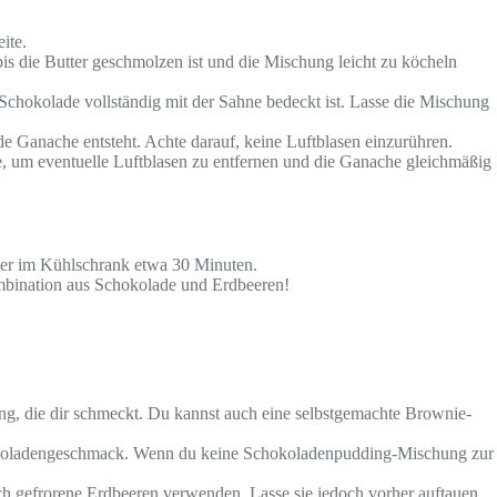
ite.
bis die Butter geschmolzen ist und die Mischung leicht zu köcheln
Schokolade vollständig mit der Sahne bedeckt ist. Lasse die Mischung
 Ganache entsteht. Achte darauf, keine Luftblasen einzurühren.
e, um eventuelle Luftblasen zu entfernen und die Ganache gleichmäßig
der im Kühlschrank etwa 30 Minuten.
ombination aus Schokolade und Erdbeeren!
ng, die dir schmeckt. Du kannst auch eine selbstgemachte Brownie-
hokoladengeschmack. Wenn du keine Schokoladenpudding-Mischung zur
h gefrorene Erdbeeren verwenden. Lasse sie jedoch vorher auftauen