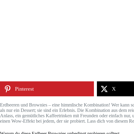
Pinterest
X
Erdbeeren und Brownies – eine himmlische Kombination! Wer kann scho
als nur ein Dessert; sie sind ein Erlebnis. Die Kombination aus dem r
Anlass, ein gemütliches Kaffeetrinken mit Freunden oder einfach nur, 
einen Wow-Effekt bei jedem, der sie probiert. Lass dich von diesem Re
Warum du diese Erdbeer Brownies unbedingt probieren solltest