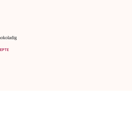
hokoladig
EPTE