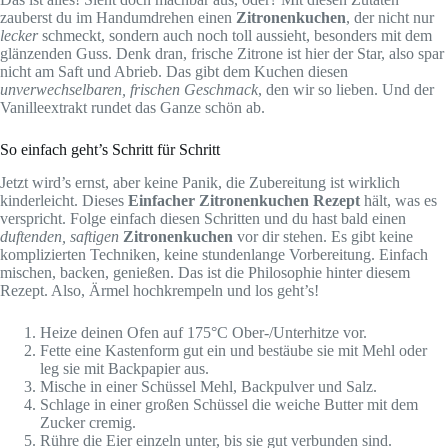
zauberst du im Handumdrehen einen
Zitronenkuchen
, der nicht nur
lecker
schmeckt, sondern auch noch toll aussieht, besonders mit dem
glänzenden Guss. Denk dran, frische Zitrone ist hier der Star, also spar
nicht am Saft und Abrieb. Das gibt dem Kuchen diesen
unverwechselbaren, frischen Geschmack
, den wir so lieben. Und der
Vanilleextrakt rundet das Ganze schön ab.
So einfach geht’s Schritt für Schritt
Jetzt wird’s ernst, aber keine Panik, die Zubereitung ist wirklich
kinderleicht. Dieses
Einfacher Zitronenkuchen Rezept
hält, was es
verspricht. Folge einfach diesen Schritten und du hast bald einen
duftenden, saftigen
Zitronenkuchen
vor dir stehen. Es gibt keine
komplizierten Techniken, keine stundenlange Vorbereitung. Einfach
mischen, backen, genießen. Das ist die Philosophie hinter diesem
Rezept. Also, Ärmel hochkrempeln und los geht’s!
Heize deinen Ofen auf 175°C Ober-/Unterhitze vor.
Fette eine Kastenform gut ein und bestäube sie mit Mehl oder
leg sie mit Backpapier aus.
Mische in einer Schüssel Mehl, Backpulver und Salz.
Schlage in einer großen Schüssel die weiche Butter mit dem
Zucker cremig.
Rühre die Eier einzeln unter, bis sie gut verbunden sind.