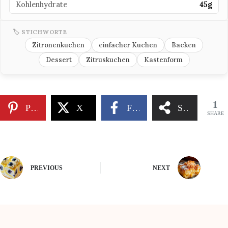
Kohlenhydrate
45g
🏷 STICHWORTE
Zitronenkuchen
einfacher Kuchen
Backen
Dessert
Zitruskuchen
Kastenform
1
Pinterest
X
Facebook
Share
SHARE
PREVIOUS
NEXT