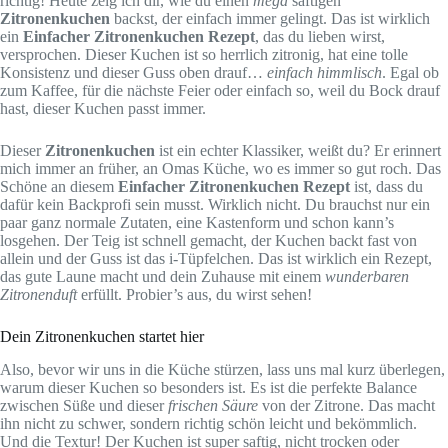
richtig! Heute zeig ich dir, wie du einen
mega
saftigen
Zitronenkuchen
backst, der einfach immer gelingt. Das ist wirklich
ein
Einfacher Zitronenkuchen Rezept
, das du lieben wirst,
versprochen. Dieser Kuchen ist so herrlich zitronig, hat eine tolle
Konsistenz und dieser Guss oben drauf…
einfach himmlisch
. Egal ob
zum Kaffee, für die nächste Feier oder einfach so, weil du Bock drauf
hast, dieser Kuchen passt immer.
Dieser
Zitronenkuchen
ist ein echter Klassiker, weißt du? Er erinnert
mich immer an früher, an Omas Küche, wo es immer so gut roch. Das
Schöne an diesem
Einfacher Zitronenkuchen Rezept
ist, dass du
dafür kein Backprofi sein musst. Wirklich nicht. Du brauchst nur ein
paar ganz normale Zutaten, eine Kastenform und schon kann’s
losgehen. Der Teig ist schnell gemacht, der Kuchen backt fast von
allein und der Guss ist das i-Tüpfelchen. Das ist wirklich ein Rezept,
das gute Laune macht und dein Zuhause mit einem
wunderbaren
Zitronenduft
erfüllt. Probier’s aus, du wirst sehen!
Dein Zitronenkuchen startet hier
Also, bevor wir uns in die Küche stürzen, lass uns mal kurz überlegen,
warum dieser Kuchen so besonders ist. Es ist die perfekte Balance
zwischen Süße und dieser
frischen Säure
von der Zitrone. Das macht
ihn nicht zu schwer, sondern richtig schön leicht und bekömmlich.
Und die Textur! Der Kuchen ist super saftig, nicht trocken oder