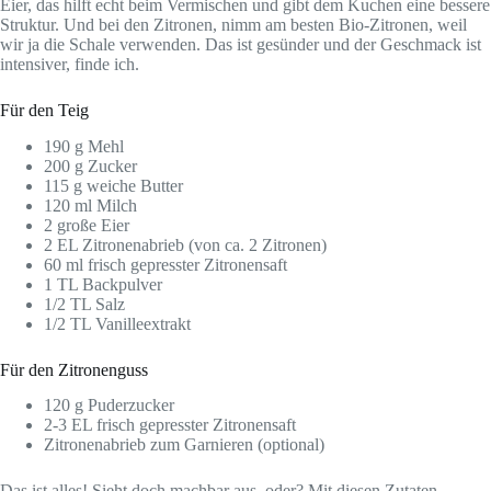
Eier, das hilft echt beim Vermischen und gibt dem Kuchen eine bessere
Struktur. Und bei den Zitronen, nimm am besten Bio-Zitronen, weil
wir ja die Schale verwenden. Das ist gesünder und der Geschmack ist
intensiver, finde ich.
Für den Teig
190 g Mehl
200 g Zucker
115 g weiche Butter
120 ml Milch
2 große Eier
2 EL Zitronenabrieb (von ca. 2 Zitronen)
60 ml frisch gepresster Zitronensaft
1 TL Backpulver
1/2 TL Salz
1/2 TL Vanilleextrakt
Für den Zitronenguss
120 g Puderzucker
2-3 EL frisch gepresster Zitronensaft
Zitronenabrieb zum Garnieren (optional)
Das ist alles! Sieht doch machbar aus, oder? Mit diesen Zutaten