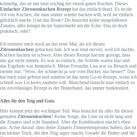
krümelig, das ist mir total wichtig bei einem guten Kuchen. Dieses
Einfacher Zitronenkuchen Rezept
hat das einfach drauf. Es ist die
Art von Kuchen, die man immer wieder backen will, weil sie einfach
glücklich macht. Und das Beste? Du brauchst keine ausgefallenen
Zutaten, alles kriegst du im Supermarkt um die Ecke. Das ist doch
praktisch, oder?
Ich erinnere mich noch an das erste Mal, als ich diesen
Zitronenkuchen
gebacken hab. Ich war total nervös, weil ich dachte,
Kuchen backen ist schwer. Aber dieses Rezept hat mir gezeigt, dass
das gar nicht stimmt. Es war so einfach, die Schritte waren klar und
das Ergebnis war
fantastisch
. Meine Freundin Lisa war zu Besuch und
meinte nur: “Wow, der schmeckt ja wie vom Bäcker, nur besser!” Das
hat mich total gefreut und seitdem ist das mein Go-to-Rezept, wenn ich
schnell was Leckeres zaubern will. Manchmal braucht man einfach so
ein zuverlässiges Rezept in der Hinterhand, das immer funktioniert.
Alles für den Teig und Guss
Hier kommt jetzt der wichtigste Teil: Was brauchst du alles für diesen
genialen
Zitronenkuchen
? Keine Sorge, die Liste ist nicht lang und
die Zutaten sind echt Standard. Aber die Kombination macht’s eben
aus. Achte darauf, dass deine Zutaten Zimmertemperatur haben, das ist
ein kleiner Trick, der den Teig
super
macht. Gerade die Butter und die