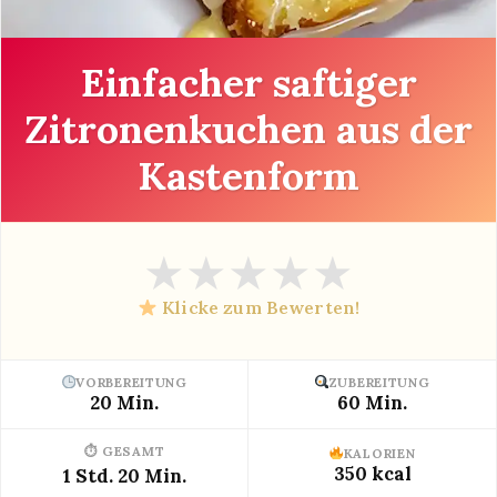
Einfacher saftiger
Zitronenkuchen aus der
Kastenform
★
★
★
★
★
Klicke zum Bewerten!
VORBEREITUNG
ZUBEREITUNG
20 Min.
60 Min.
⏱ GESAMT
KALORIEN
350 kcal
1 Std. 20 Min.