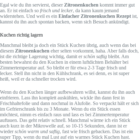
Egal wie du ihn servierst, dieser
Zitronenkuchen
kommt immer gut
an. Er ist einfach so
frisch und lecker
, da kann kaum jemand
widerstehen. Und weil es ein
Einfacher Zitronenkuchen Rezept
ist,
kannst du ihn auch spontan backen, wenn sich Besuch ankündigt.
Kuchen richtig lagern
Manchmal bleibt ja doch ein Stück Kuchen übrig, auch wenn das bei
diesem
Zitronenkuchen
eher selten vorkommt, haha. Aber falls doch,
ist die richtige Lagerung wichtig, damit er
schön saftig
bleibt. Am
besten bewahrst du den Kuchen in einem luftdichten Behälter bei
Zimmertemperatur auf. So bleibt er für etwa 2-3 Tage frisch und
lecker. Stell ihn nicht in den Kühlschrank, es sei denn, es ist super
heiß, weil er da schneller trocken wird.
Wenn du den Kuchen länger aufbewahren willst, kannst du ihn auch
einfrieren. Lass ihn komplett auskühlen, wickle ihn dann fest in
Frischhaltefolie und dann nochmal in Alufolie. So verpackt hält er sich
im Gefrierschrank bis zu 3 Monate. Wenn du ein Stück essen
möchtest, nimm es einfach raus und lass es bei Zimmertemperatur
auftauen. Das geht relativ schnell. Manchmal wärme ich ein Stück
auch kurz in der Mikrowelle auf, so 10-15 Sekunden, dann ist er
wieder
schön warm und saftig
, fast wie frisch gebacken. Das ist ein
super Tipp, wenn du mal Lust auf ein warmes Stück Kuchen hast.