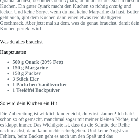
Qualität achtest, besonders beim Quark, denn der ist der Star in diesem
Kuchen. Ein guter Quark macht den Kuchen so richtig
cremig
und
lecker. Und keine Sorge, wenn du mal keine Margarine da hast, Butter
geht auch, gibt dem Kuchen dann einen etwas reichhaltigeren
Geschmack. Aber jetzt mal zu dem, was du genau brauchst, damit dein
Kuchen perfekt wird.
Was du alles brauchst
Hauptzutaten
500 g Quark (20% Fett)
150 g Margarine
150 g Zucker
3 Stück Eier
1 Päckchen Vanillezucker
1 Teelöffel Backpulver
So wird dein Kuchen ein Hit
Die Zubereitung ist wirklich kinderleicht, du wirst staunen! Ich hab’s
schon so oft gemacht, manchmal sogar mit meiner kleinen Nichte, und
es klappt immer. Das Wichtigste ist, dass du die Schritte der Reihe
nach machst, dann kann nichts schiefgehen. Und keine Angst vor
Fehlern, beim Backen geht es auch um den Spaß und das