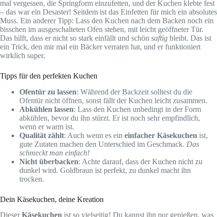
mal vergessen, die Springform einzufetten, und der Kuchen klebte fest
– das war ein Desaster! Seitdem ist das Einfetten für mich ein absolutes
Muss. Ein anderer Tipp: Lass den Kuchen nach dem Backen noch ein
bisschen im ausgeschalteten Ofen stehen, mit leicht geöffneter Tür.
Das hilft, dass er nicht so stark einfällt und schön
saftig
bleibt. Das ist
ein Trick, den mir mal ein Bäcker verraten hat, und er funktioniert
wirklich super.
Tipps für den perfekten Kuchen
Ofentür zu lassen
: Während der Backzeit solltest du die
Ofentür nicht öffnen, sonst fällt der Kuchen leicht zusammen.
Abkühlen lassen
: Lass den Kuchen unbedingt in der Form
abkühlen, bevor du ihn stürzt. Er ist noch sehr empfindlich,
wenn er warm ist.
Qualität zählt
: Auch wenn es ein
einfacher Käsekuchen
ist,
gute Zutaten machen den Unterschied im Geschmack.
Das
schmeckt man einfach!
Nicht überbacken
: Achte darauf, dass der Kuchen nicht zu
dunkel wird. Goldbraun ist perfekt, zu dunkel macht ihn
trocken.
Dein Käsekuchen, deine Kreation
Dieser
Käsekuchen
ist so vielseitig! Du kannst ihn pur genießen, was