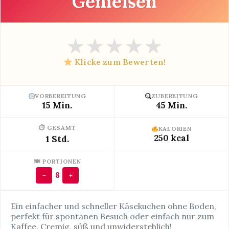
Genießen
★
★
★
★
★
Klicke zum Bewerten!
VORBEREITUNG
ZUBEREITUNG
15 Min.
45 Min.
⏱ GESAMT
KALORIEN
250 kcal
1 Std.
🍽 PORTIONEN
8
−
+
Ein einfacher und schneller Käsekuchen ohne Boden,
perfekt für spontanen Besuch oder einfach nur zum
Kaffee. Cremig, süß und unwiderstehlich!