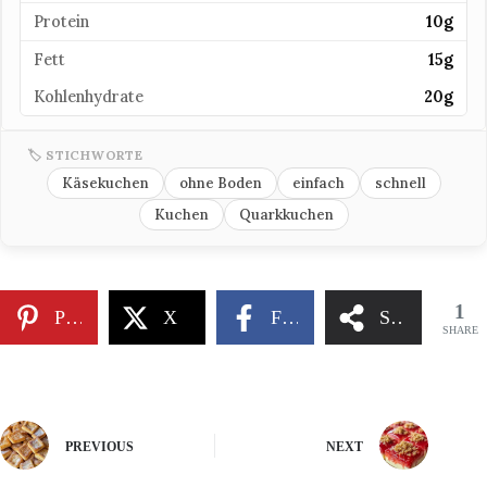
Protein
10g
Fett
15g
Kohlenhydrate
20g
🏷 STICHWORTE
Käsekuchen
ohne Boden
einfach
schnell
Kuchen
Quarkkuchen
1
Pinterest
X
Facebook
Share
SHARE
PREVIOUS
NEXT