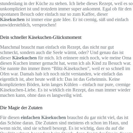
stundenlang in der Küche zu stehen. Ich liebe dieses Rezept, weil es so
unkompliziert ist und trotzdem immer super ankommt. Egal ob für den
spontanen Besuch oder einfach nur so zum Kaffee, dieser
Käsekuchen
ist immer eine gute Idee. Er ist cremig, süß und einfach
unwiderstehlich, versprochen!
Dein schneller Käsekuchen-Glücksmoment
Manchmal braucht man einfach ein Rezept, das nicht nur gut
schmeckt, sondern auch die Seele wärmt, oder? Und genau das ist
dieser
Käsekuchen
für mich. Ich erinnere mich noch, wie meine Oma
diesen Kuchen immer gemacht hat, wenn ich als Kind zu Besuch war.
Sie nannte ihn immer ihren “Blitz-Käsekuchen”, weil er so schnell im
Ofen war. Damals hab ich noch nicht verstanden, wie einfach das
eigentlich ist, aber heute weiß ich: Das ist das Geheimnis. Keine
komplizierten Böden, kein langes Kühlen – einfach nur pure, cremige
Käsekuchen-Liebe. Es ist wirklich ein Rezept, das man immer wieder
machen kann, ohne dass es langweilig wird.
Die Magie der Zutaten
Für diesen
einfachen Käsekuchen
brauchst du gar nicht viel, das ist
das Schöne daran. Die Zutaten sind meistens eh schon im Haus, und
wenn nicht, sind sie schnell besorgt. Es ist wichtig, dass du auf die