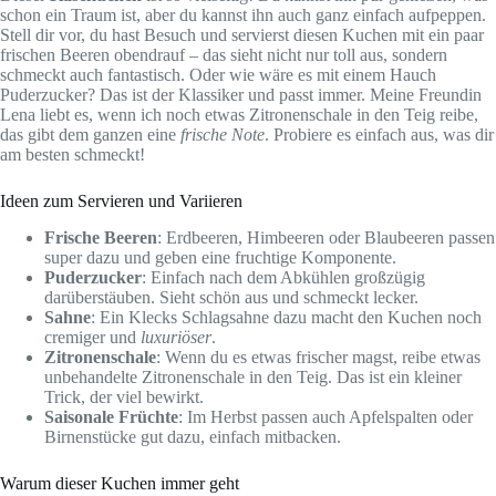
schon ein Traum ist, aber du kannst ihn auch ganz einfach aufpeppen.
Stell dir vor, du hast Besuch und servierst diesen Kuchen mit ein paar
frischen Beeren obendrauf – das sieht nicht nur toll aus, sondern
schmeckt auch fantastisch. Oder wie wäre es mit einem Hauch
Puderzucker? Das ist der Klassiker und passt immer. Meine Freundin
Lena liebt es, wenn ich noch etwas Zitronenschale in den Teig reibe,
das gibt dem ganzen eine
frische Note
. Probiere es einfach aus, was dir
am besten schmeckt!
Ideen zum Servieren und Variieren
Frische Beeren
: Erdbeeren, Himbeeren oder Blaubeeren passen
super dazu und geben eine fruchtige Komponente.
Puderzucker
: Einfach nach dem Abkühlen großzügig
darüberstäuben. Sieht schön aus und schmeckt lecker.
Sahne
: Ein Klecks Schlagsahne dazu macht den Kuchen noch
cremiger und
luxuriöser
.
Zitronenschale
: Wenn du es etwas frischer magst, reibe etwas
unbehandelte Zitronenschale in den Teig. Das ist ein kleiner
Trick, der viel bewirkt.
Saisonale Früchte
: Im Herbst passen auch Apfelspalten oder
Birnenstücke gut dazu, einfach mitbacken.
Warum dieser Kuchen immer geht