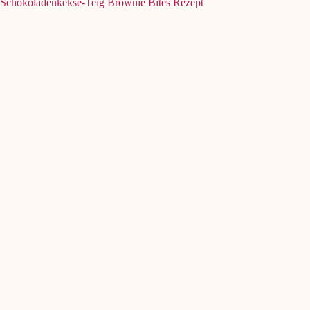
Schokoladenkekse-Teig Brownie Bites Rezept