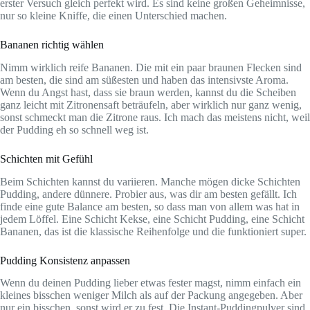
erster Versuch gleich perfekt wird. Es sind keine großen Geheimnisse,
nur so kleine Kniffe, die einen Unterschied machen.
Bananen richtig wählen
Nimm wirklich reife Bananen. Die mit ein paar braunen Flecken sind
am besten, die sind am süßesten und haben das intensivste Aroma.
Wenn du Angst hast, dass sie braun werden, kannst du die Scheiben
ganz leicht mit Zitronensaft beträufeln, aber wirklich nur ganz wenig,
sonst schmeckt man die Zitrone raus. Ich mach das meistens nicht, weil
der Pudding eh so schnell weg ist.
Schichten mit Gefühl
Beim Schichten kannst du variieren. Manche mögen dicke Schichten
Pudding, andere dünnere. Probier aus, was dir am besten gefällt. Ich
finde eine gute Balance am besten, so dass man von allem was hat in
jedem Löffel. Eine Schicht Kekse, eine Schicht Pudding, eine Schicht
Bananen, das ist die klassische Reihenfolge und die funktioniert super.
Pudding Konsistenz anpassen
Wenn du deinen Pudding lieber etwas fester magst, nimm einfach ein
kleines bisschen weniger Milch als auf der Packung angegeben. Aber
nur ein bisschen, sonst wird er zu fest. Die Instant-Puddingpulver sind