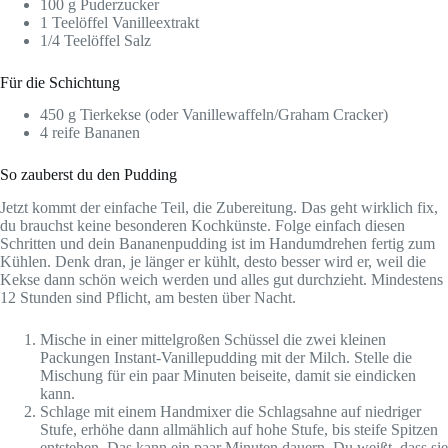
100 g Puderzucker
1 Teelöffel Vanilleextrakt
1/4 Teelöffel Salz
Für die Schichtung
450 g Tierkekse (oder Vanillewaffeln/Graham Cracker)
4 reife Bananen
So zauberst du den Pudding
Jetzt kommt der einfache Teil, die Zubereitung. Das geht wirklich fix,
du brauchst keine besonderen Kochkünste. Folge einfach diesen
Schritten und dein Bananenpudding ist im Handumdrehen fertig zum
Kühlen. Denk dran, je länger er kühlt, desto besser wird er, weil die
Kekse dann schön weich werden und alles gut durchzieht. Mindestens
12 Stunden sind Pflicht, am besten über Nacht.
Mische in einer mittelgroßen Schüssel die zwei kleinen
Packungen Instant-Vanillepudding mit der Milch. Stelle die
Mischung für ein paar Minuten beiseite, damit sie eindicken
kann.
Schlage mit einem Handmixer die Schlagsahne auf niedriger
Stufe, erhöhe dann allmählich auf hohe Stufe, bis steife Spitzen
entstehen. Das kann ein paar Minuten dauern. Du weißt, dass sie