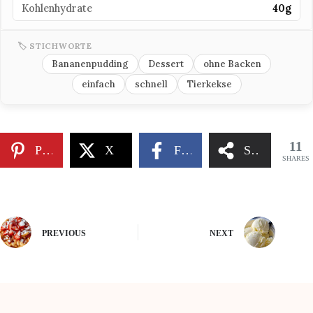
Kohlenhydrate
40g
🏷 STICHWORTE
Bananenpudding
Dessert
ohne Backen
einfach
schnell
Tierkekse
11
Pinterest
X
Facebook
Share
SHARES
PREVIOUS
NEXT