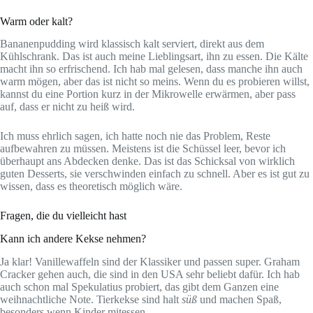
Warm oder kalt?
Bananenpudding wird klassisch kalt serviert, direkt aus dem
Kühlschrank. Das ist auch meine Lieblingsart, ihn zu essen. Die Kälte
macht ihn so erfrischend. Ich hab mal gelesen, dass manche ihn auch
warm mögen, aber das ist nicht so meins. Wenn du es probieren willst,
kannst du eine Portion kurz in der Mikrowelle erwärmen, aber pass
auf, dass er nicht zu heiß wird.
Ich muss ehrlich sagen, ich hatte noch nie das Problem, Reste
aufbewahren zu müssen. Meistens ist die Schüssel leer, bevor ich
überhaupt ans Abdecken denke. Das ist das Schicksal von wirklich
guten Desserts, sie verschwinden einfach zu schnell. Aber es ist gut zu
wissen, dass es theoretisch möglich wäre.
Fragen, die du vielleicht hast
Kann ich andere Kekse nehmen?
Ja klar! Vanillewaffeln sind der Klassiker und passen super. Graham
Cracker gehen auch, die sind in den USA sehr beliebt dafür. Ich hab
auch schon mal Spekulatius probiert, das gibt dem Ganzen eine
weihnachtliche Note. Tierkekse sind halt
süß
und machen Spaß,
besonders wenn Kinder mitessen.