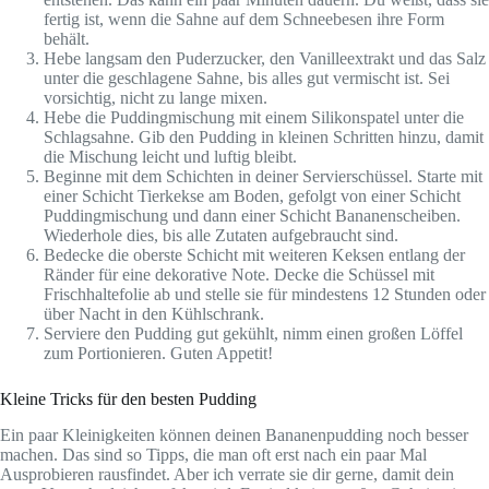
fertig ist, wenn die Sahne auf dem Schneebesen ihre Form
behält.
Hebe langsam den Puderzucker, den Vanilleextrakt und das Salz
unter die geschlagene Sahne, bis alles gut vermischt ist. Sei
vorsichtig, nicht zu lange mixen.
Hebe die Puddingmischung mit einem Silikonspatel unter die
Schlagsahne. Gib den Pudding in kleinen Schritten hinzu, damit
die Mischung leicht und luftig bleibt.
Beginne mit dem Schichten in deiner Servierschüssel. Starte mit
einer Schicht Tierkekse am Boden, gefolgt von einer Schicht
Puddingmischung und dann einer Schicht Bananenscheiben.
Wiederhole dies, bis alle Zutaten aufgebraucht sind.
Bedecke die oberste Schicht mit weiteren Keksen entlang der
Ränder für eine dekorative Note. Decke die Schüssel mit
Frischhaltefolie ab und stelle sie für mindestens 12 Stunden oder
über Nacht in den Kühlschrank.
Serviere den Pudding gut gekühlt, nimm einen großen Löffel
zum Portionieren. Guten Appetit!
Kleine Tricks für den besten Pudding
Ein paar Kleinigkeiten können deinen Bananenpudding noch besser
machen. Das sind so Tipps, die man oft erst nach ein paar Mal
Ausprobieren rausfindet. Aber ich verrate sie dir gerne, damit dein