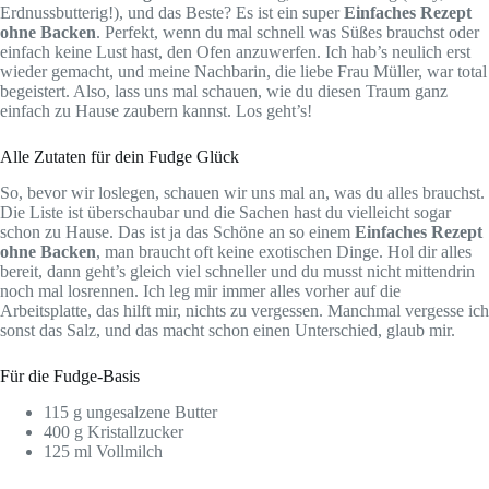
Erdnussbutterig!), und das Beste? Es ist ein super
Einfaches Rezept
ohne Backen
. Perfekt, wenn du mal schnell was Süßes brauchst oder
einfach keine Lust hast, den Ofen anzuwerfen. Ich hab’s neulich erst
wieder gemacht, und meine Nachbarin, die liebe Frau Müller, war total
begeistert. Also, lass uns mal schauen, wie du diesen Traum ganz
einfach zu Hause zaubern kannst. Los geht’s!
Alle Zutaten für dein Fudge Glück
So, bevor wir loslegen, schauen wir uns mal an, was du alles brauchst.
Die Liste ist überschaubar und die Sachen hast du vielleicht sogar
schon zu Hause. Das ist ja das Schöne an so einem
Einfaches Rezept
ohne Backen
, man braucht oft keine exotischen Dinge. Hol dir alles
bereit, dann geht’s gleich viel schneller und du musst nicht mittendrin
noch mal losrennen. Ich leg mir immer alles vorher auf die
Arbeitsplatte, das hilft mir, nichts zu vergessen. Manchmal vergesse ich
sonst das Salz, und das macht schon einen Unterschied, glaub mir.
Für die Fudge-Basis
115 g ungesalzene Butter
400 g Kristallzucker
125 ml Vollmilch