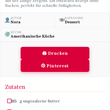
auf der Zunge zergeht. Ein einfaches Rezept ohne
Backen, perfekt für schnelle Süßigkeiten.
AUTOR
KATEGORIE
🍽
Nora
Dessert
KÜCHE
Amerikanische Küche
🖨 Drucken
Pinterest
Zutaten
115
g ungesalzene Butter