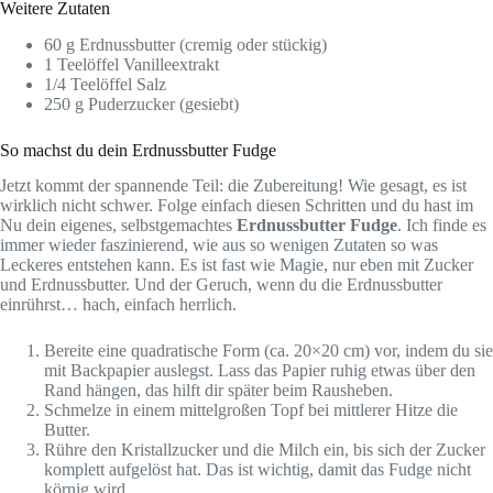
Weitere Zutaten
60 g Erdnussbutter (cremig oder stückig)
1 Teelöffel Vanilleextrakt
1/4 Teelöffel Salz
250 g Puderzucker (gesiebt)
So machst du dein Erdnussbutter Fudge
Jetzt kommt der spannende Teil: die Zubereitung! Wie gesagt, es ist
wirklich nicht schwer. Folge einfach diesen Schritten und du hast im
Nu dein eigenes, selbstgemachtes
Erdnussbutter Fudge
. Ich finde es
immer wieder faszinierend, wie aus so wenigen Zutaten so was
Leckeres entstehen kann. Es ist fast wie Magie, nur eben mit Zucker
und Erdnussbutter. Und der Geruch, wenn du die Erdnussbutter
einrührst… hach, einfach herrlich.
Bereite eine quadratische Form (ca. 20×20 cm) vor, indem du sie
mit Backpapier auslegst. Lass das Papier ruhig etwas über den
Rand hängen, das hilft dir später beim Rausheben.
Schmelze in einem mittelgroßen Topf bei mittlerer Hitze die
Butter.
Rühre den Kristallzucker und die Milch ein, bis sich der Zucker
komplett aufgelöst hat. Das ist wichtig, damit das Fudge nicht
körnig wird.