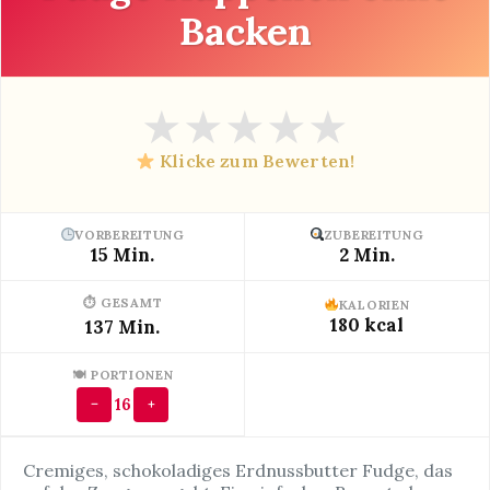
Backen
★
★
★
★
★
Klicke zum Bewerten!
VORBEREITUNG
ZUBEREITUNG
15 Min.
2 Min.
⏱ GESAMT
KALORIEN
180 kcal
137 Min.
🍽 PORTIONEN
16
−
+
Cremiges, schokoladiges Erdnussbutter Fudge, das