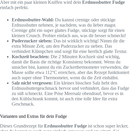
Aber mit ein paar kleinen Kniffen wird dein
Erdnussbutter Fudge
einfach perfekt.
Erdnussbutter-Wahl:
Du kannst cremige oder stückige
Erdnussbutter nehmen, je nachdem, was du lieber magst.
Cremige gibt ein super glattes Fudge, stückige sorgt für einen
kleinen Crunch. Probier einfach aus, was dir besser schmeckt!
Puderzucker sieben:
Das ist wirklich wichtig! Nimm dir die
extra Minute Zeit, um den Puderzucker zu sieben. Das
verhindert Klümpchen und sorgt für eine herrlich glatte Textur.
Kochzeit beachten:
Die 2 Minuten Kochzeit sind wichtig,
damit die Basis die richtige Konsistenz bekommt. Wenn du
unsicher bist, kannst du ein Zuckerthermometer verwenden, die
Masse sollte etwa 112°C erreichen, aber das Rezept funktioniert
auch super ohne Thermometer, wenn du die Zeit einhältst.
Salz nicht vergessen:
Ein kleines bisschen Salz hebt den
Erdnussbuttergeschmack hervor und verhindert, dass das Fudge
zu süß schmeckt. Eine Prise Meersalz obendrauf, bevor es in
den Kühlschrank kommt, ist auch eine tolle Idee für extra
Geschmack.
Varianten und Extras für dein Fudge
Dieses Grundrezept für
Erdnussbutter Fudge
ist schon super lecker,