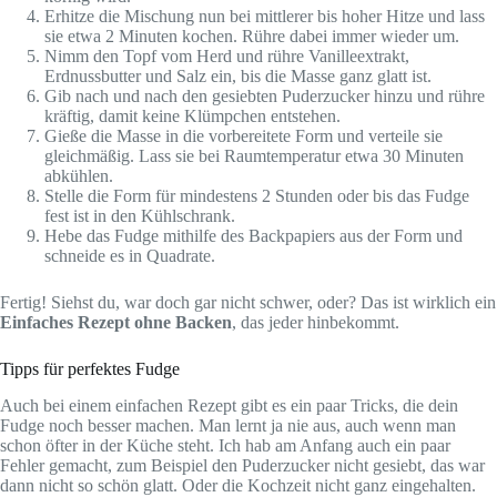
Erhitze die Mischung nun bei mittlerer bis hoher Hitze und lass
sie etwa 2 Minuten kochen. Rühre dabei immer wieder um.
Nimm den Topf vom Herd und rühre Vanilleextrakt,
Erdnussbutter und Salz ein, bis die Masse ganz glatt ist.
Gib nach und nach den gesiebten Puderzucker hinzu und rühre
kräftig, damit keine Klümpchen entstehen.
Gieße die Masse in die vorbereitete Form und verteile sie
gleichmäßig. Lass sie bei Raumtemperatur etwa 30 Minuten
abkühlen.
Stelle die Form für mindestens 2 Stunden oder bis das Fudge
fest ist in den Kühlschrank.
Hebe das Fudge mithilfe des Backpapiers aus der Form und
schneide es in Quadrate.
Fertig! Siehst du, war doch gar nicht schwer, oder? Das ist wirklich ein
Einfaches Rezept ohne Backen
, das jeder hinbekommt.
Tipps für perfektes Fudge
Auch bei einem einfachen Rezept gibt es ein paar Tricks, die dein
Fudge noch besser machen. Man lernt ja nie aus, auch wenn man
schon öfter in der Küche steht. Ich hab am Anfang auch ein paar
Fehler gemacht, zum Beispiel den Puderzucker nicht gesiebt, das war
dann nicht so schön glatt. Oder die Kochzeit nicht ganz eingehalten.