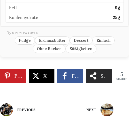
Fett
9g
Kohlenhydrate
25g
🏷 STICHWORTE
Fudge
Erdnussbutter
Dessert
Einfach
Ohne Backen
Süßigkeiten
5
Pinterest
X
Facebook
Share
SHARES
PREVIOUS
NEXT