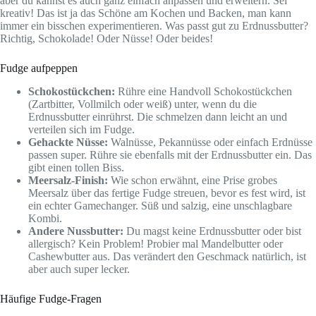
aber du kannst es auch ganz einfach anpassen und erweitern. Sei
kreativ! Das ist ja das Schöne am Kochen und Backen, man kann
immer ein bisschen experimentieren. Was passt gut zu Erdnussbutter?
Richtig, Schokolade! Oder Nüsse! Oder beides!
Fudge aufpeppen
Schokostückchen:
Rühre eine Handvoll Schokostückchen
(Zartbitter, Vollmilch oder weiß) unter, wenn du die
Erdnussbutter einrührst. Die schmelzen dann leicht an und
verteilen sich im Fudge.
Gehackte Nüsse:
Walnüsse, Pekannüsse oder einfach Erdnüsse
passen super. Rühre sie ebenfalls mit der Erdnussbutter ein. Das
gibt einen tollen Biss.
Meersalz-Finish:
Wie schon erwähnt, eine Prise grobes
Meersalz über das fertige Fudge streuen, bevor es fest wird, ist
ein echter Gamechanger. Süß und salzig, eine unschlagbare
Kombi.
Andere Nussbutter:
Du magst keine Erdnussbutter oder bist
allergisch? Kein Problem! Probier mal Mandelbutter oder
Cashewbutter aus. Das verändert den Geschmack natürlich, ist
aber auch super lecker.
Häufige Fudge-Fragen