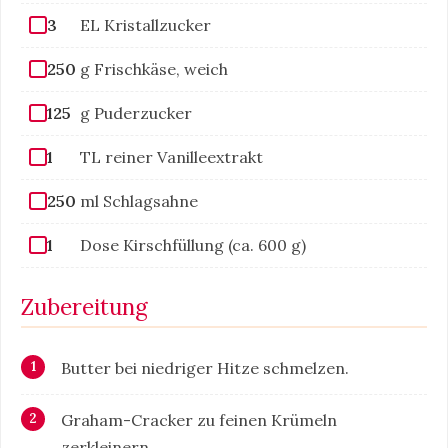
3
EL Kristallzucker
250
g Frischkäse, weich
125
g Puderzucker
1
TL reiner Vanilleextrakt
250
ml Schlagsahne
1
Dose Kirschfüllung (ca. 600 g)
Zubereitung
Butter bei niedriger Hitze schmelzen.
Graham-Cracker zu feinen Krümeln
zerkleinern.