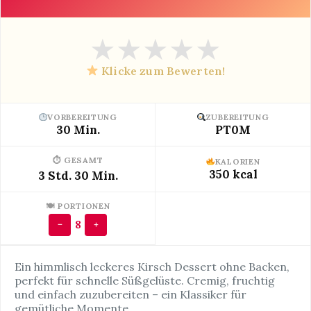
★
★
★
★
★
Klicke zum Bewerten!
VORBEREITUNG
ZUBEREITUNG
30 Min.
PT0M
⏱ GESAMT
KALORIEN
350 kcal
3 Std. 30 Min.
🍽 PORTIONEN
8
−
+
Ein himmlisch leckeres Kirsch Dessert ohne Backen,
perfekt für schnelle Süßgelüste. Cremig, fruchtig
und einfach zuzubereiten – ein Klassiker für
gemütliche Momente.