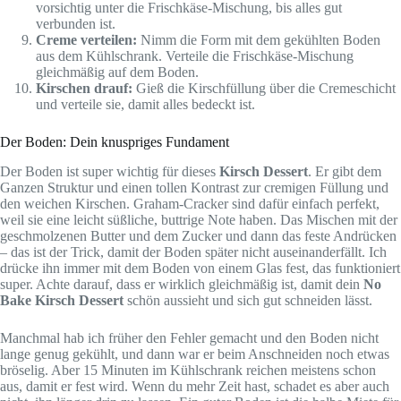
vorsichtig unter die Frischkäse-Mischung, bis alles gut
verbunden ist.
Creme verteilen:
Nimm die Form mit dem gekühlten Boden
aus dem Kühlschrank. Verteile die Frischkäse-Mischung
gleichmäßig auf dem Boden.
Kirschen drauf:
Gieß die Kirschfüllung über die Cremeschicht
und verteile sie, damit alles bedeckt ist.
Der Boden: Dein knuspriges Fundament
Der Boden ist super wichtig für dieses
Kirsch Dessert
. Er gibt dem
Ganzen Struktur und einen tollen Kontrast zur cremigen Füllung und
den weichen Kirschen. Graham-Cracker sind dafür einfach perfekt,
weil sie eine leicht süßliche, buttrige Note haben. Das Mischen mit der
geschmolzenen Butter und dem Zucker und dann das feste Andrücken
– das ist der Trick, damit der Boden später nicht auseinanderfällt. Ich
drücke ihn immer mit dem Boden von einem Glas fest, das funktioniert
super. Achte darauf, dass er wirklich gleichmäßig ist, damit dein
No
Bake Kirsch Dessert
schön aussieht und sich gut schneiden lässt.
Manchmal hab ich früher den Fehler gemacht und den Boden nicht
lange genug gekühlt, und dann war er beim Anschneiden noch etwas
bröselig. Aber 15 Minuten im Kühlschrank reichen meistens schon
aus, damit er fest wird. Wenn du mehr Zeit hast, schadet es aber auch