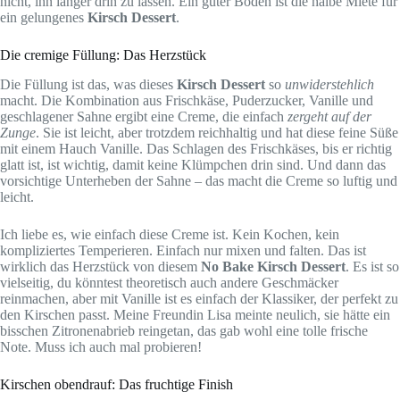
nicht, ihn länger drin zu lassen. Ein guter Boden ist die halbe Miete für
ein gelungenes
Kirsch Dessert
.
Die cremige Füllung: Das Herzstück
Die Füllung ist das, was dieses
Kirsch Dessert
so
unwiderstehlich
macht. Die Kombination aus Frischkäse, Puderzucker, Vanille und
geschlagener Sahne ergibt eine Creme, die einfach
zergeht auf der
Zunge
. Sie ist leicht, aber trotzdem reichhaltig und hat diese feine Süße
mit einem Hauch Vanille. Das Schlagen des Frischkäses, bis er richtig
glatt ist, ist wichtig, damit keine Klümpchen drin sind. Und dann das
vorsichtige Unterheben der Sahne – das macht die Creme so luftig und
leicht.
Ich liebe es, wie einfach diese Creme ist. Kein Kochen, kein
kompliziertes Temperieren. Einfach nur mixen und falten. Das ist
wirklich das Herzstück von diesem
No Bake Kirsch Dessert
. Es ist so
vielseitig, du könntest theoretisch auch andere Geschmäcker
reinmachen, aber mit Vanille ist es einfach der Klassiker, der perfekt zu
den Kirschen passt. Meine Freundin Lisa meinte neulich, sie hätte ein
bisschen Zitronenabrieb reingetan, das gab wohl eine tolle frische
Note. Muss ich auch mal probieren!
Kirschen obendrauf: Das fruchtige Finish