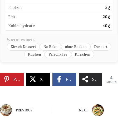
Protein
5g
Fett
20g
Kohlenhydrate
40g
🏷 STICHWORTE
Kirsch Dessert
No Bake
ohne Backen
Dessert
Kuchen
Frischkäse
Kirschen
4
Pinterest
X
Facebook
Share
SHARES
PREVIOUS
NEXT