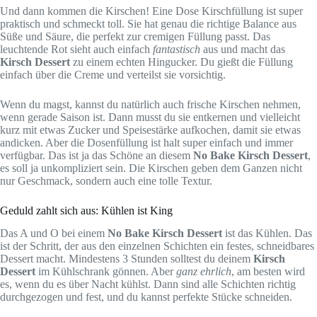
Und dann kommen die Kirschen! Eine Dose Kirschfüllung ist super
praktisch und schmeckt toll. Sie hat genau die richtige Balance aus
Süße und Säure, die perfekt zur cremigen Füllung passt. Das
leuchtende Rot sieht auch einfach
fantastisch
aus und macht das
Kirsch Dessert
zu einem echten Hingucker. Du gießt die Füllung
einfach über die Creme und verteilst sie vorsichtig.
Wenn du magst, kannst du natürlich auch frische Kirschen nehmen,
wenn gerade Saison ist. Dann musst du sie entkernen und vielleicht
kurz mit etwas Zucker und Speisestärke aufkochen, damit sie etwas
andicken. Aber die Dosenfüllung ist halt super einfach und immer
verfügbar. Das ist ja das Schöne an diesem
No Bake Kirsch Dessert
,
es soll ja unkompliziert sein. Die Kirschen geben dem Ganzen nicht
nur Geschmack, sondern auch eine tolle Textur.
Geduld zahlt sich aus: Kühlen ist King
Das A und O bei einem
No Bake Kirsch Dessert
ist das Kühlen. Das
ist der Schritt, der aus den einzelnen Schichten ein festes, schneidbares
Dessert macht. Mindestens 3 Stunden solltest du deinem
Kirsch
Dessert
im Kühlschrank gönnen. Aber
ganz ehrlich
, am besten wird
es, wenn du es über Nacht kühlst. Dann sind alle Schichten richtig
durchgezogen und fest, und du kannst perfekte Stücke schneiden.