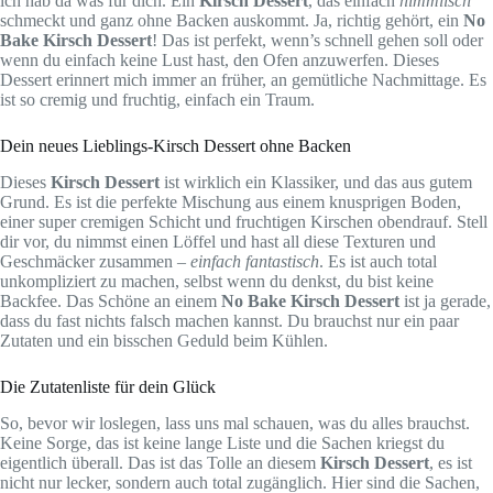
ich hab da was für dich. Ein
Kirsch Dessert
, das einfach
himmlisch
schmeckt und ganz ohne Backen auskommt. Ja, richtig gehört, ein
No
Bake Kirsch Dessert
! Das ist perfekt, wenn’s schnell gehen soll oder
wenn du einfach keine Lust hast, den Ofen anzuwerfen. Dieses
Dessert erinnert mich immer an früher, an gemütliche Nachmittage. Es
ist so cremig und fruchtig, einfach ein Traum.
Dein neues Lieblings-Kirsch Dessert ohne Backen
Dieses
Kirsch Dessert
ist wirklich ein Klassiker, und das aus gutem
Grund. Es ist die perfekte Mischung aus einem knusprigen Boden,
einer super cremigen Schicht und fruchtigen Kirschen obendrauf. Stell
dir vor, du nimmst einen Löffel und hast all diese Texturen und
Geschmäcker zusammen –
einfach fantastisch
. Es ist auch total
unkompliziert zu machen, selbst wenn du denkst, du bist keine
Backfee. Das Schöne an einem
No Bake Kirsch Dessert
ist ja gerade,
dass du fast nichts falsch machen kannst. Du brauchst nur ein paar
Zutaten und ein bisschen Geduld beim Kühlen.
Die Zutatenliste für dein Glück
So, bevor wir loslegen, lass uns mal schauen, was du alles brauchst.
Keine Sorge, das ist keine lange Liste und die Sachen kriegst du
eigentlich überall. Das ist das Tolle an diesem
Kirsch Dessert
, es ist
nicht nur lecker, sondern auch total zugänglich. Hier sind die Sachen,