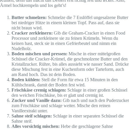
Kühlen, denn das macht das Dessert erst richtig fest und lecker. Also,
Ärmel hochkrempeln und los geht’s!
Butter schmelzen:
Schmelze die 7 Esslöffel ungesalzene Butter
bei niedriger Hitze in einem kleinen Topf. Pass auf, dass sie
nicht braun wird.
Cracker zerkleinern:
Gib die Graham-Cracker in einen Food
Processor und zerkleinere sie zu feinen Krümeln. Wenn du
keinen hast, steck sie in einen Gefrierbeutel und nimm ein
Nudelholz.
Boden mischen und pressen:
Mische in einer mittelgroßen
Schüssel die Cracker-Krümel, die geschmolzene Butter und den
Kristallzucker. Rühre, bis alles aussieht wie nasser Sand. Drücke
diese Mischung fest in eine Kuchenform oder Tarteform, auch
am Rand hoch. Das ist dein Boden.
Boden kühlen:
Stell die Form für etwa 15 Minuten in den
Kühlschrank, damit der Boden fest wird.
Frischkäse cremig schlagen:
Schlage in einer großen Schüssel
den weichen Frischkäse, bis er glatt und cremig ist.
Zucker und Vanille dazu:
Gib nach und nach den Puderzucker
zum Frischkäse und schlage weiter. Mische den reinen
Vanilleextrakt unter.
Sahne steif schlagen:
Schlage in einer separaten Schüssel die
Sahne steif.
Alles vorsichtig mischen:
Hebe die geschlagene Sahne