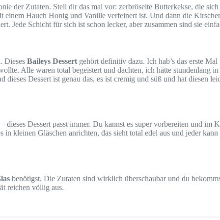
nie der Zutaten. Stell dir das mal vor: zerbröselte Butterkekse, die si
 einem Hauch Honig und Vanille verfeinert ist. Und dann die Kirschen! 
. Jede Schicht für sich ist schon lecker, aber zusammen sind sie ein
n. Dieses
Baileys Dessert
gehört definitiv dazu. Ich hab’s das erste Ma
ollte. Alle waren total begeistert und dachten, ich hätte stundenlang 
dieses Dessert ist genau das, es ist cremig und süß und hat diesen le
 – dieses Dessert passt immer. Du kannst es super vorbereiten und im 
s in kleinen Gläschen anrichten, das sieht total edel aus und jeder kan
las
benötigst. Die Zutaten sind wirklich überschaubar und du bekommst
t reichen völlig aus.