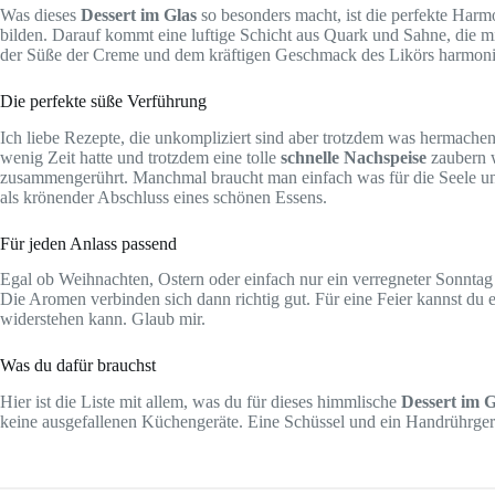
Was dieses
Dessert im Glas
so besonders macht, ist die perfekte Harmo
bilden. Darauf kommt eine luftige Schicht aus Quark und Sahne, die mit
der Süße der Creme und dem kräftigen Geschmack des Likörs harmoniert
Die perfekte süße Verführung
Ich liebe Rezepte, die unkompliziert sind aber trotzdem was hermache
wenig Zeit hatte und trotzdem eine tolle
schnelle Nachspeise
zaubern w
zusammengerührt. Manchmal braucht man einfach was für die Seele und 
als krönender Abschluss eines schönen Essens.
Für jeden Anlass passend
Egal ob Weihnachten, Ostern oder einfach nur ein verregneter Sonntag
Die Aromen verbinden sich dann richtig gut. Für eine Feier kannst du e
widerstehen kann. Glaub mir.
Was du dafür brauchst
Hier ist die Liste mit allem, was du für dieses himmlische
Dessert im G
keine ausgefallenen Küchengeräte. Eine Schüssel und ein Handrührgerä