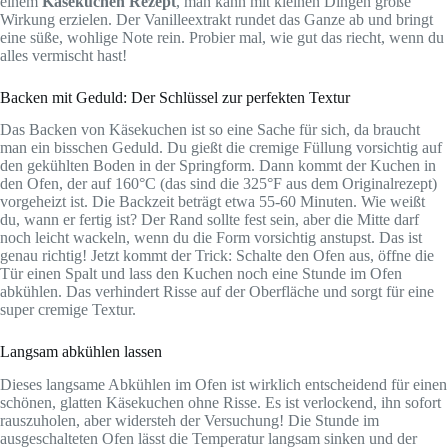
einem
Käsekuchen Rezept
, man kann mit kleinen Dingen große
Wirkung erzielen. Der Vanilleextrakt rundet das Ganze ab und bringt
eine süße, wohlige Note rein. Probier mal, wie gut das riecht, wenn du
alles vermischt hast!
Backen mit Geduld: Der Schlüssel zur perfekten Textur
Das Backen von Käsekuchen ist so eine Sache für sich, da braucht
man ein bisschen Geduld. Du gießt die cremige Füllung vorsichtig auf
den gekühlten Boden in der Springform. Dann kommt der Kuchen in
den Ofen, der auf 160°C (das sind die 325°F aus dem Originalrezept)
vorgeheizt ist. Die Backzeit beträgt etwa 55-60 Minuten. Wie weißt
du, wann er fertig ist? Der Rand sollte fest sein, aber die Mitte darf
noch leicht wackeln, wenn du die Form vorsichtig anstupst. Das ist
genau richtig! Jetzt kommt der Trick: Schalte den Ofen aus, öffne die
Tür einen Spalt und lass den Kuchen noch eine Stunde im Ofen
abkühlen. Das verhindert Risse auf der Oberfläche und sorgt für eine
super cremige Textur.
Langsam abkühlen lassen
Dieses langsame Abkühlen im Ofen ist wirklich entscheidend für einen
schönen, glatten Käsekuchen ohne Risse. Es ist verlockend, ihn sofort
rauszuholen, aber widersteh der Versuchung! Die Stunde im
ausgeschalteten Ofen lässt die Temperatur langsam sinken und der