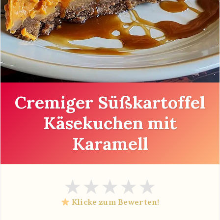
Cremiger Süßkartoffel
Käsekuchen mit
Karamell
★
★
★
★
★
Klicke zum Bewerten!