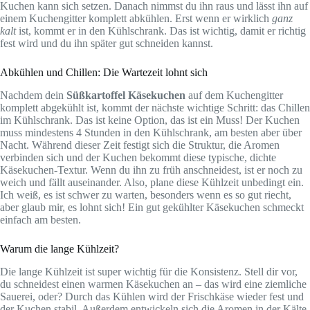
Kuchen kann sich setzen. Danach nimmst du ihn raus und lässt ihn auf
einem Kuchengitter komplett abkühlen. Erst wenn er wirklich
ganz
kalt
ist, kommt er in den Kühlschrank. Das ist wichtig, damit er richtig
fest wird und du ihn später gut schneiden kannst.
Abkühlen und Chillen: Die Wartezeit lohnt sich
Nachdem dein
Süßkartoffel Käsekuchen
auf dem Kuchengitter
komplett abgekühlt ist, kommt der nächste wichtige Schritt: das Chillen
im Kühlschrank. Das ist keine Option, das ist ein Muss! Der Kuchen
muss mindestens 4 Stunden in den Kühlschrank, am besten aber über
Nacht. Während dieser Zeit festigt sich die Struktur, die Aromen
verbinden sich und der Kuchen bekommt diese typische, dichte
Käsekuchen-Textur. Wenn du ihn zu früh anschneidest, ist er noch zu
weich und fällt auseinander. Also, plane diese Kühlzeit unbedingt ein.
Ich weiß, es ist schwer zu warten, besonders wenn es so gut riecht,
aber glaub mir, es lohnt sich! Ein gut gekühlter Käsekuchen schmeckt
einfach am besten.
Warum die lange Kühlzeit?
Die lange Kühlzeit ist super wichtig für die Konsistenz. Stell dir vor,
du schneidest einen warmen Käsekuchen an – das wird eine ziemliche
Sauerei, oder? Durch das Kühlen wird der Frischkäse wieder fest und
der Kuchen stabil. Außerdem entwickeln sich die Aromen in der Kälte