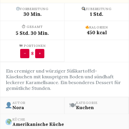
VORBEREITUNG
ZUBEREITUNG
30 Min.
1 Std.
⏱ GESAMT
KALORIEN
450 kcal
5 Std. 30 Min.
🍽 PORTIONEN
8
−
+
Ein cremiger und würziger Süßkartoffel-
Käsekuchen mit knusprigem Boden und sündhaft
leckerer Karamellsauce. Ein besonderes Dessert für
gemütliche Stunden.
AUTOR
KATEGORIE
🍽
Nora
Kuchen
KÜCHE
Amerikanische Küche