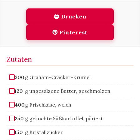
🖨 Drucken
Pinterest
Zutaten
200
g Graham-Cracker-Krümel
120
g ungesalzene Butter, geschmolzen
400
g Frischkäse, weich
250
g gekochte Süßkartoffel, püriert
150
g Kristallzucker