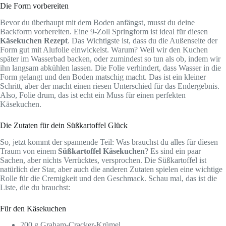
Die Form vorbereiten
Bevor du überhaupt mit dem Boden anfängst, musst du deine
Backform vorbereiten. Eine 9-Zoll Springform ist ideal für diesen
Käsekuchen Rezept
. Das Wichtigste ist, dass du die Außenseite der
Form gut mit Alufolie einwickelst. Warum? Weil wir den Kuchen
später im Wasserbad backen, oder zumindest so tun als ob, indem wir
ihn langsam abkühlen lassen. Die Folie verhindert, dass Wasser in die
Form gelangt und den Boden matschig macht. Das ist ein kleiner
Schritt, aber der macht einen riesen Unterschied für das Endergebnis.
Also, Folie drum, das ist echt ein Muss für einen perfekten
Käsekuchen.
Die Zutaten für dein Süßkartoffel Glück
So, jetzt kommt der spannende Teil: Was brauchst du alles für diesen
Traum von einem
Süßkartoffel Käsekuchen
? Es sind ein paar
Sachen, aber nichts Verrücktes, versprochen. Die Süßkartoffel ist
natürlich der Star, aber auch die anderen Zutaten spielen eine wichtige
Rolle für die Cremigkeit und den Geschmack. Schau mal, das ist die
Liste, die du brauchst:
Für den Käsekuchen
200 g Graham-Cracker-Krümel