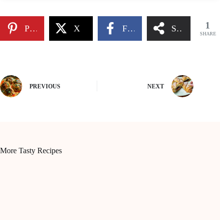
1
Pinterest
X
Facebook
Share
SHARE
PREVIOUS
NEXT
More Tasty Recipes