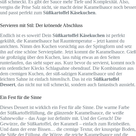
süß schmeckt. Es gibt der Sauce mehr Tiefe und Komplexität. Also,
vergiss die Prise Salz nicht, sie macht deine Karamellsauce noch besser
und passt perfekt zum
Süßkartoffel Käsekuchen
.
Servieren mit Stil: Der krönende Abschluss
Endlich ist es soweit! Dein
Süßkartoffel Käsekuchen
ist perfekt
gekühlt, die Karamellsauce hat Raumtemperatur – jetzt kannst du
anrichten. Nimm den Kuchen vorsichtig aus der Springform und setz
ihn auf eine schöne Servierplatte. Jetzt kommt die Karamellsauce. Gieß
sie großzügig über den Kuchen, lass ruhig etwas an den Seiten
runterlaufen, das sieht super aus. Kurz bevor du servierst, kommt noch
ein ordentlicher Klecks Schlagsahne obendrauf. Die Kombination aus
dem cremigen Kuchen, der süß-salzigen Karamellsauce und der
leichten Sahne ist einfach
himmlisch
. Das ist ein
Süßkartoffel
Dessert
, das nicht nur toll schmeckt, sondern auch fantastisch aussieht.
Ein Fest für die Sinne
Dieses Dessert ist wirklich ein Fest für alle Sinne. Die warme Farbe
der Süßkartoffelfüllung, die glänzende Karamellsauce, die weiße
Sahnewolke – das Auge isst definitiv mit. Und der Geruch! Die
Gewürze, die Süßkartoffel, der Karamell – einfach zum Reinbeißen.
Und dann der erste Bissen… die cremige Textur, der knusprige Boden,
die Süße der Füllung, die Würze, die reiche Karamellsauce und die