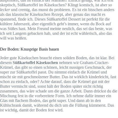
ausprobiert, das ist einfach der Hammer! Ehrlich gesagt, war ich erst
skeptisch, Süßkartoffel im Käsekuchen? Klingt komisch, ist aber
so
lecker
und cremig, das musst du probieren. Es ist ein bisschen anders
als das klassische Käsekuchen Rezept, aber genau das macht es
spannend, finde ich. Dieses Süßkartoffel Dessert ist perfekt für die
kühlere Jahreszeit, aber eigentlich geht’s immer, wenn du Bock auf
was Süßes hast. Mein Freund meinte neulich, das sei das beste, was
ich seit Langem gebacken hab, und der ist echt wählerisch, also das
will was heißen.
Der Boden: Knusprige Basis bauen
Jeder gute Käsekuchen braucht einen soliden Boden, das ist klar. Bei
diesem
Süßkartoffel Käsekuchen
nehmen wir Graham-Cracker-
Krümel, das gibt so einen schönen, leicht nussigen Geschmack, der
super zur Süßkartoffel passt. Du nimmst einfach die Krümel und
mischt sie mit geschmolzener Butter. Das ist wirklich kinderleicht, fast
schon zu einfach, oder? Achte darauf, dass die Krümel gut mit der
Butter vermischt sind, sonst hält der Boden später nicht richtig
zusammen, das wäre schade um die ganze Arbeit. Dann drückst du die
Mischung fest in die vorbereitete Form. Ich nehme dafür immer ein
Glas mit flachem Boden, das geht super. Und dann ab in den
Kühlschrank damit, während du dich um die Füllung kümmerst. Das
ist wichtig, damit der Boden fest wird.