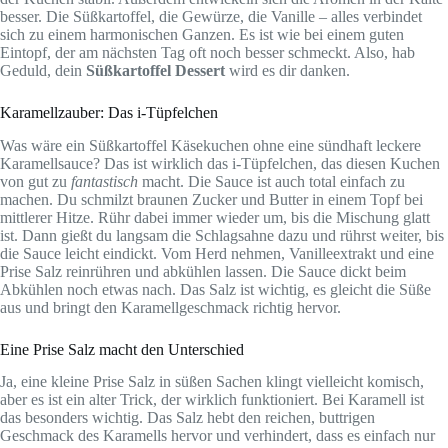
besser. Die Süßkartoffel, die Gewürze, die Vanille – alles verbindet
sich zu einem harmonischen Ganzen. Es ist wie bei einem guten
Eintopf, der am nächsten Tag oft noch besser schmeckt. Also, hab
Geduld, dein
Süßkartoffel Dessert
wird es dir danken.
Karamellzauber: Das i-Tüpfelchen
Was wäre ein Süßkartoffel Käsekuchen ohne eine sündhaft leckere
Karamellsauce? Das ist wirklich das i-Tüpfelchen, das diesen Kuchen
von gut zu
fantastisch
macht. Die Sauce ist auch total einfach zu
machen. Du schmilzt braunen Zucker und Butter in einem Topf bei
mittlerer Hitze. Rühr dabei immer wieder um, bis die Mischung glatt
ist. Dann gießt du langsam die Schlagsahne dazu und rührst weiter, bis
die Sauce leicht eindickt. Vom Herd nehmen, Vanilleextrakt und eine
Prise Salz reinrühren und abkühlen lassen. Die Sauce dickt beim
Abkühlen noch etwas nach. Das Salz ist wichtig, es gleicht die Süße
aus und bringt den Karamellgeschmack richtig hervor.
Eine Prise Salz macht den Unterschied
Ja, eine kleine Prise Salz in süßen Sachen klingt vielleicht komisch,
aber es ist ein alter Trick, der wirklich funktioniert. Bei Karamell ist
das besonders wichtig. Das Salz hebt den reichen, buttrigen
Geschmack des Karamells hervor und verhindert, dass es einfach nur