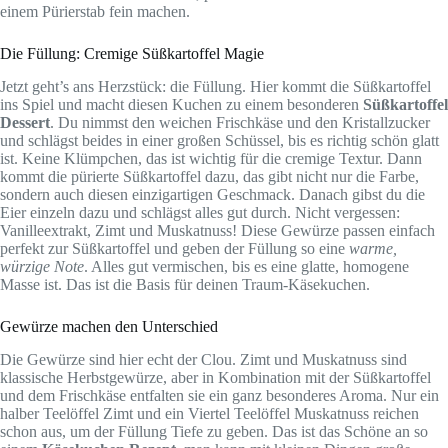
einem Pürierstab fein machen.
Die Füllung: Cremige Süßkartoffel Magie
Jetzt geht’s ans Herzstück: die Füllung. Hier kommt die Süßkartoffel
ins Spiel und macht diesen Kuchen zu einem besonderen
Süßkartoffel
Dessert
. Du nimmst den weichen Frischkäse und den Kristallzucker
und schlägst beides in einer großen Schüssel, bis es richtig schön glatt
ist. Keine Klümpchen, das ist wichtig für die cremige Textur. Dann
kommt die pürierte Süßkartoffel dazu, das gibt nicht nur die Farbe,
sondern auch diesen einzigartigen Geschmack. Danach gibst du die
Eier einzeln dazu und schlägst alles gut durch. Nicht vergessen:
Vanilleextrakt, Zimt und Muskatnuss! Diese Gewürze passen einfach
perfekt zur Süßkartoffel und geben der Füllung so eine
warme,
würzige Note
. Alles gut vermischen, bis es eine glatte, homogene
Masse ist. Das ist die Basis für deinen Traum-Käsekuchen.
Gewürze machen den Unterschied
Die Gewürze sind hier echt der Clou. Zimt und Muskatnuss sind
klassische Herbstgewürze, aber in Kombination mit der Süßkartoffel
und dem Frischkäse entfalten sie ein ganz besonderes Aroma. Nur ein
halber Teelöffel Zimt und ein Viertel Teelöffel Muskatnuss reichen
schon aus, um der Füllung Tiefe zu geben. Das ist das Schöne an so