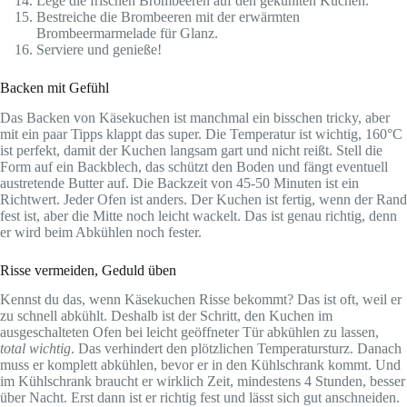
Lege die frischen Brombeeren auf den gekühlten Kuchen.
Bestreiche die Brombeeren mit der erwärmten
Brombeermarmelade für Glanz.
Serviere und genieße!
Backen mit Gefühl
Das Backen von Käsekuchen ist manchmal ein bisschen tricky, aber
mit ein paar Tipps klappt das super. Die Temperatur ist wichtig, 160°C
ist perfekt, damit der Kuchen langsam gart und nicht reißt. Stell die
Form auf ein Backblech, das schützt den Boden und fängt eventuell
austretende Butter auf. Die Backzeit von 45-50 Minuten ist ein
Richtwert. Jeder Ofen ist anders. Der Kuchen ist fertig, wenn der Rand
fest ist, aber die Mitte noch leicht wackelt. Das ist genau richtig, denn
er wird beim Abkühlen noch fester.
Risse vermeiden, Geduld üben
Kennst du das, wenn Käsekuchen Risse bekommt? Das ist oft, weil er
zu schnell abkühlt. Deshalb ist der Schritt, den Kuchen im
ausgeschalteten Ofen bei leicht geöffneter Tür abkühlen zu lassen,
total wichtig
. Das verhindert den plötzlichen Temperatursturz. Danach
muss er komplett abkühlen, bevor er in den Kühlschrank kommt. Und
im Kühlschrank braucht er wirklich Zeit, mindestens 4 Stunden, besser
über Nacht. Erst dann ist er richtig fest und lässt sich gut anschneiden.