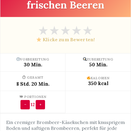
frischen Beeren
★
★
★
★
★
Klicke zum Bewerten!
VORBEREITUNG
ZUBEREITUNG
30 Min.
50 Min.
⏱ GESAMT
KALORIEN
350 kcal
8 Std. 20 Min.
🍽 PORTIONEN
12
−
+
Ein cremiger Brombeer-Käsekuchen mit knusprigem
Boden und saftigen Brombeeren, perfekt für jede