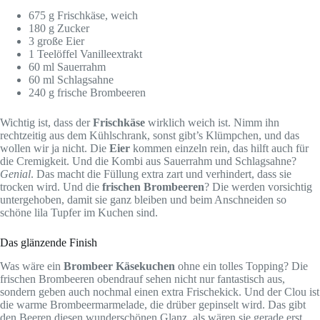
675 g Frischkäse, weich
180 g Zucker
3 große Eier
1 Teelöffel Vanilleextrakt
60 ml Sauerrahm
60 ml Schlagsahne
240 g frische Brombeeren
Wichtig ist, dass der
Frischkäse
wirklich weich ist. Nimm ihn
rechtzeitig aus dem Kühlschrank, sonst gibt’s Klümpchen, und das
wollen wir ja nicht. Die
Eier
kommen einzeln rein, das hilft auch für
die Cremigkeit. Und die Kombi aus Sauerrahm und Schlagsahne?
Genial
. Das macht die Füllung extra zart und verhindert, dass sie
trocken wird. Und die
frischen Brombeeren
? Die werden vorsichtig
untergehoben, damit sie ganz bleiben und beim Anschneiden so
schöne lila Tupfer im Kuchen sind.
Das glänzende Finish
Was wäre ein
Brombeer Käsekuchen
ohne ein tolles Topping? Die
frischen Brombeeren obendrauf sehen nicht nur fantastisch aus,
sondern geben auch nochmal einen extra Frischekick. Und der Clou ist
die warme Brombeermarmelade, die drüber gepinselt wird. Das gibt
den Beeren diesen wunderschönen Glanz, als wären sie gerade erst