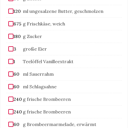
120
ml ungesalzene Butter, geschmolzen
675
g Frischkäse, weich
180
g Zucker
3
große Eier
1
Teelöffel Vanilleextrakt
60
ml Sauerrahm
60
ml Schlagsahne
240
g frische Brombeeren
240
g frische Brombeeren
60
g Brombeermarmelade, erwärmt