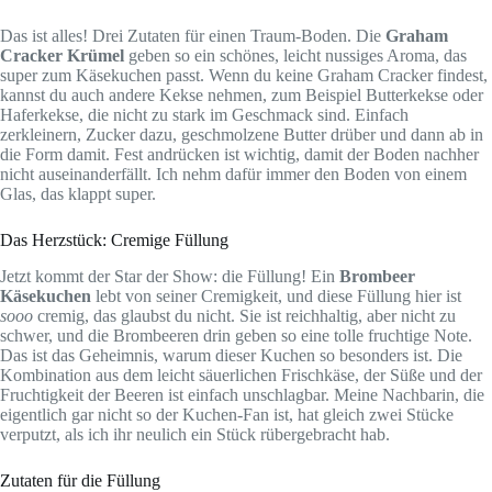
Das ist alles! Drei Zutaten für einen Traum-Boden. Die
Graham
Cracker Krümel
geben so ein schönes, leicht nussiges Aroma, das
super zum Käsekuchen passt. Wenn du keine Graham Cracker findest,
kannst du auch andere Kekse nehmen, zum Beispiel Butterkekse oder
Haferkekse, die nicht zu stark im Geschmack sind. Einfach
zerkleinern, Zucker dazu, geschmolzene Butter drüber und dann ab in
die Form damit. Fest andrücken ist wichtig, damit der Boden nachher
nicht auseinanderfällt. Ich nehm dafür immer den Boden von einem
Glas, das klappt super.
Das Herzstück: Cremige Füllung
Jetzt kommt der Star der Show: die Füllung! Ein
Brombeer
Käsekuchen
lebt von seiner Cremigkeit, und diese Füllung hier ist
sooo
cremig, das glaubst du nicht. Sie ist reichhaltig, aber nicht zu
schwer, und die Brombeeren drin geben so eine tolle fruchtige Note.
Das ist das Geheimnis, warum dieser Kuchen so besonders ist. Die
Kombination aus dem leicht säuerlichen Frischkäse, der Süße und der
Fruchtigkeit der Beeren ist einfach unschlagbar. Meine Nachbarin, die
eigentlich gar nicht so der Kuchen-Fan ist, hat gleich zwei Stücke
verputzt, als ich ihr neulich ein Stück rübergebracht hab.
Zutaten für die Füllung