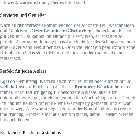
Ich weiß, warten ist doof, aber es lohnt sich!
Servieren und Genießen
Nach all der Wartezeit kommt endlich der schönste Teil: Anschneiden
und Genießen! Dieser
Brombeer Käsekuchen
schmeckt am besten
gut gekühlt. Du kannst ihn einfach pur servieren, er ist schon so
perfekt. Aber wenn du magst, passt auch ein Klecks Schlagsahne oder
eine Kugel Vanilleeis super dazu. Oder vielleicht ein paar extra frische
Brombeeren? Das sieht nicht nur toll aus, sondern schmeckt auch
fantastisch.
Perfekt für jeden Anlass
Egal ob Geburtstag, Kaffeeklatsch mit Freunden oder einfach nur so,
weil du Lust auf Kuchen hast – dieser
Brombeer Käsekuchen
passt
immer. Er ist festlich genug für besondere Anlässe, aber auch
unkompliziert genug für einen gemütlichen Nachmittag auf der Couch.
Ich hab ihn neulich für eine kleine Gartenparty gemacht, und er war
ratzfatz weg. Alle waren begeistert von der Kombination aus cremig
und fruchtig. Probier’s mal aus, ich bin sicher, deine Liebsten werden
ihn auch lieben.
Ein kleines Kuchen-Geständnis