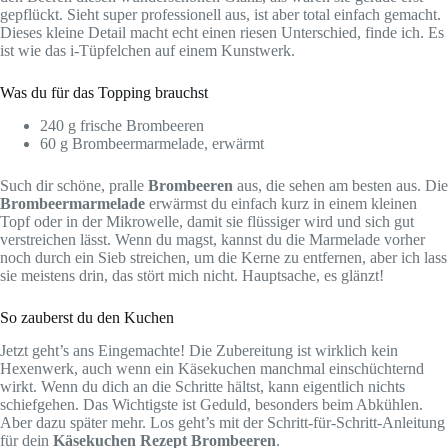
gepflückt. Sieht super professionell aus, ist aber total einfach gemacht.
Dieses kleine Detail macht echt einen riesen Unterschied, finde ich. Es
ist wie das i-Tüpfelchen auf einem Kunstwerk.
Was du für das Topping brauchst
240 g frische Brombeeren
60 g Brombeermarmelade, erwärmt
Such dir schöne, pralle
Brombeeren
aus, die sehen am besten aus. Die
Brombeermarmelade
erwärmst du einfach kurz in einem kleinen
Topf oder in der Mikrowelle, damit sie flüssiger wird und sich gut
verstreichen lässt. Wenn du magst, kannst du die Marmelade vorher
noch durch ein Sieb streichen, um die Kerne zu entfernen, aber ich lass
sie meistens drin, das stört mich nicht. Hauptsache, es glänzt!
So zauberst du den Kuchen
Jetzt geht’s ans Eingemachte! Die Zubereitung ist wirklich kein
Hexenwerk, auch wenn ein Käsekuchen manchmal einschüchternd
wirkt. Wenn du dich an die Schritte hältst, kann eigentlich nichts
schiefgehen. Das Wichtigste ist Geduld, besonders beim Abkühlen.
Aber dazu später mehr. Los geht’s mit der Schritt-für-Schritt-Anleitung
für dein
Käsekuchen Rezept Brombeeren
.