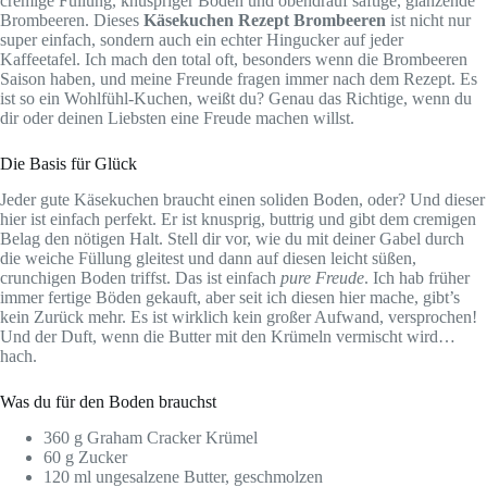
cremige Füllung, knuspriger Boden und obendrauf saftige, glänzende
Brombeeren. Dieses
Käsekuchen Rezept Brombeeren
ist nicht nur
super einfach, sondern auch ein echter Hingucker auf jeder
Kaffeetafel. Ich mach den total oft, besonders wenn die Brombeeren
Saison haben, und meine Freunde fragen immer nach dem Rezept. Es
ist so ein Wohlfühl-Kuchen, weißt du? Genau das Richtige, wenn du
dir oder deinen Liebsten eine Freude machen willst.
Die Basis für Glück
Jeder gute Käsekuchen braucht einen soliden Boden, oder? Und dieser
hier ist einfach perfekt. Er ist knusprig, buttrig und gibt dem cremigen
Belag den nötigen Halt. Stell dir vor, wie du mit deiner Gabel durch
die weiche Füllung gleitest und dann auf diesen leicht süßen,
crunchigen Boden triffst. Das ist einfach
pure Freude
. Ich hab früher
immer fertige Böden gekauft, aber seit ich diesen hier mache, gibt’s
kein Zurück mehr. Es ist wirklich kein großer Aufwand, versprochen!
Und der Duft, wenn die Butter mit den Krümeln vermischt wird…
hach.
Was du für den Boden brauchst
360 g Graham Cracker Krümel
60 g Zucker
120 ml ungesalzene Butter, geschmolzen