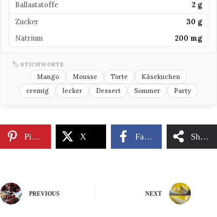
Ballaststoffe
2 g
Zucker
30 g
Natrium
200 mg
🏷 STICHWORTE
Mango
Mousse
Torte
Käsekuchen
cremig
lecker
Dessert
Sommer
Party
Pinterest
X
Facebook
Share
PREVIOUS
NEXT