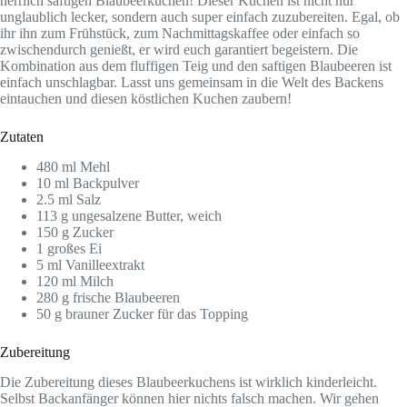
herrlich saftigen Blaubeerkuchen! Dieser Kuchen ist nicht nur
unglaublich lecker, sondern auch super einfach zuzubereiten. Egal, ob
ihr ihn zum Frühstück, zum Nachmittagskaffee oder einfach so
zwischendurch genießt, er wird euch garantiert begeistern. Die
Kombination aus dem fluffigen Teig und den saftigen Blaubeeren ist
einfach unschlagbar. Lasst uns gemeinsam in die Welt des Backens
eintauchen und diesen köstlichen Kuchen zaubern!
Zutaten
480 ml Mehl
10 ml Backpulver
2.5 ml Salz
113 g ungesalzene Butter, weich
150 g Zucker
1 großes Ei
5 ml Vanilleextrakt
120 ml Milch
280 g frische Blaubeeren
50 g brauner Zucker für das Topping
Zubereitung
Die Zubereitung dieses Blaubeerkuchens ist wirklich kinderleicht.
Selbst Backanfänger können hier nichts falsch machen. Wir gehen