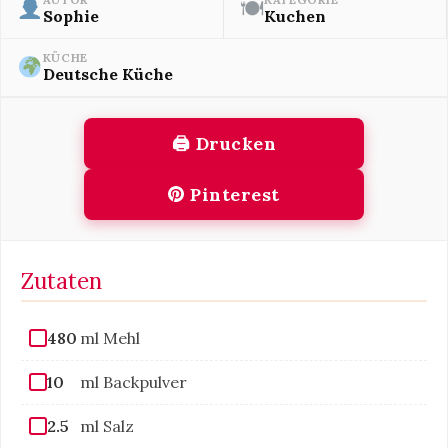
🍽
Sophie
Kuchen
KÜCHE
Deutsche Küche
🖨 Drucken
Pinterest
Zutaten
480
ml Mehl
10
ml Backpulver
2.5
ml Salz