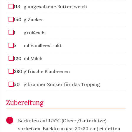
113
g ungesalzene Butter, weich
150
g Zucker
1
großes Ei
5
ml Vanilleextrakt
120
ml Milch
280
g frische Blaubeeren
50
g brauner Zucker für das Topping
Zubereitung
Backofen auf 175°C (Ober-/Unterhitze)
vorheizen. Backform (ca. 20x20 cm) einfetten