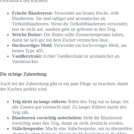
Geschmack des Kuchens.
Frische Blaubeeren:
Verwendet am besten frische, reife
Blaubeeren. Sie sind saftiger und aromatischer als
Tiefkühlblaubeeren. Wenn ihr Tiefkühlblaubeeren verwendet,
taut sie nicht auf, sondern gebt sie gefroren in den Teig.
Weiche Butter:
Die Butter sollte Zimmertemperatur haben,
damit sie sich gut mit dem Zucker vermischen lässt.
Hochwertiges Mehl:
Verwendet ein hochwertiges Mehl, am
besten Type 405.
Vanilleextrakt:
Echter Vanilleextrakt ist aromatischer als
Vanillezucker.
Die richtige Zubereitung
Auch bei der Zubereitung gibt es ein paar Dinge zu beachten, damit
der Kuchen perfekt wird.
Teig nicht zu lange rühren:
Rührt den Teig nur so lange, bis
alle Zutaten gut vermischt sind. Zu langes Rühren macht den
Teig zäh.
Blaubeeren vorsichtig unterheben:
Hebt die Blaubeeren
vorsichtig unter den Teig, damit sie nicht zerdrückt werden.
Stäbchenprobe:
Macht eine Stäbchenprobe, um zu überprüfen,
ob der Kuchen fertig ist. Steckt ein Holzstäbchen in die Mitte