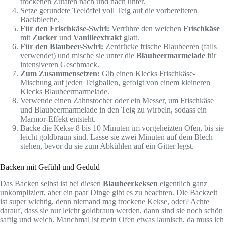
trockenen Zutaten nach und nach unter.
Setze gerundete Teelöffel voll Teig auf die vorbereiteten
Backbleche.
Für den Frischkäse-Swirl:
Verrühre den weichen
Frischkäse
mit
Zucker
und
Vanilleextrakt
glatt.
Für den Blaubeer-Swirl:
Zerdrücke frische Blaubeeren (falls
verwendet) und mische sie unter die
Blaubeermarmelade
für
intensiveren Geschmack.
Zum Zusammensetzen:
Gib einen Klecks Frischkäse-
Mischung auf jeden Teigballen, gefolgt von einem kleineren
Klecks Blaubeermarmelade.
Verwende einen Zahnstocher oder ein Messer, um Frischkäse
und Blaubeermarmelade in den Teig zu wirbeln, sodass ein
Marmor-Effekt entsteht.
Backe die Kekse 8 bis 10 Minuten im vorgeheizten Ofen, bis sie
leicht goldbraun sind. Lasse sie zwei Minuten auf dem Blech
stehen, bevor du sie zum Abkühlen auf ein Gitter legst.
Backen mit Gefühl und Geduld
Das Backen selbst ist bei diesen
Blaubeerkeksen
eigentlich ganz
unkompliziert, aber ein paar Dinge gibt es zu beachten. Die Backzeit
ist super wichtig, denn niemand mag trockene Kekse, oder? Achte
darauf, dass sie nur leicht goldbraun werden, dann sind sie noch schön
saftig und weich. Manchmal ist mein Ofen etwas launisch, da muss ich