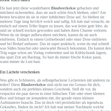
Du hast jetzt diese wunderbaren
Blaubeerkekse
gebacken und
möchtest sicherstellen, dass sie auch schön frisch bleiben, oder? Am
besten bewahrst du sie in einer luftdichten Dose auf. So bleiben sie
mehrere Tage lang
herrlich
weich und saftig. Ich hab mal versucht, sie
einfach auf einem Teller liegen zu lassen, das war keine gute Idee, da
sind sie schnell trocken geworden und haben ihren Charme verloren.
Wenn du sie länger aufbewahren möchtest, kannst du sie auch
einfrieren. Einfach in einem Gefrierbeutel oder einer Dose einfrieren
und bei Bedarf auftauen. Das ist super praktisch, wenn du mal schnell
was Süßes brauchst oder unerwartet Besuch bekommst. Du kannst den
Teig sogar schon am Vortag vorbereiten und im Kühlschrank lagern,
das spart Zeit am Backtag. So hast du immer frische Kekse parat,
wann immer du Lust hast.
Ein Lächeln verschenken
Was gibt es Schöneres, als selbstgebackene Leckereien mit anderen zu
teilen? Diese
Blaubeerkekse
sind nicht nur ein Genuss für dich,
sondern auch ein perfektes kleines Geschenk. Stell dir vor, du
verpackst ein paar davon in einer hübschen Tüte oder einer kleinen
Box und bringst sie jemandem mit, der gerade einen kleinen
Aufmunterer braucht. Das ist doch viel persönlicher als irgendwas
Gekauftes, findest du nicht? Ich hab mal meiner Nachbarin welche