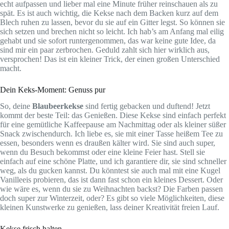
echt aufpassen und lieber mal eine Minute früher reinschauen als zu
spät. Es ist auch wichtig, die Kekse nach dem Backen kurz auf dem
Blech ruhen zu lassen, bevor du sie auf ein Gitter legst. So können sie
sich setzen und brechen nicht so leicht. Ich hab’s am Anfang mal eilig
gehabt und sie sofort runtergenommen, das war keine gute Idee, da
sind mir ein paar zerbrochen. Geduld zahlt sich hier wirklich aus,
versprochen! Das ist ein kleiner Trick, der einen großen Unterschied
macht.
Dein Keks-Moment: Genuss pur
So, deine
Blaubeerkekse
sind fertig gebacken und duftend! Jetzt
kommt der beste Teil: das Genießen. Diese Kekse sind einfach perfekt
für eine gemütliche Kaffeepause am Nachmittag oder als kleiner süßer
Snack zwischendurch. Ich liebe es, sie mit einer Tasse heißem Tee zu
essen, besonders wenn es draußen kälter wird. Sie sind auch super,
wenn du Besuch bekommst oder eine kleine Feier hast. Stell sie
einfach auf eine schöne Platte, und ich garantiere dir, sie sind schneller
weg, als du gucken kannst. Du könntest sie auch mal mit eine Kugel
Vanilleeis probieren, das ist dann fast schon ein kleines Dessert. Oder
wie wäre es, wenn du sie zu Weihnachten backst? Die Farben passen
doch super zur Winterzeit, oder? Es gibt so viele Möglichkeiten, diese
kleinen Kunstwerke zu genießen, lass deiner Kreativität freien Lauf.
Kekse frisch halten