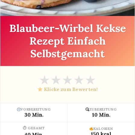
Blaubeer-Wirbel Kekse
Rezept Einfach
Selbstgemacht
★
★
★
★
★
Klicke zum Bewerten!
VORBEREITUNG
ZUBEREITUNG
30 Min.
10 Min.
⏱ GESAMT
KALORIEN
150 kcal
40 Min.