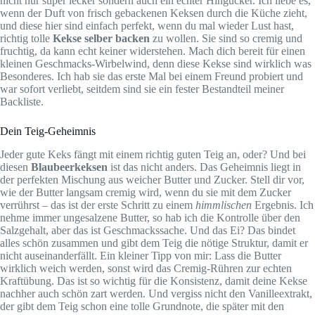
nicht nur super lecker sondern auch ein echter Hingucker. Ich liebe es,
wenn der Duft von frisch gebackenen Keksen durch die Küche zieht,
und diese hier sind einfach perfekt, wenn du mal wieder Lust hast,
richtig tolle
Kekse selber backen
zu wollen. Sie sind so cremig und
fruchtig, da kann echt keiner widerstehen. Mach dich bereit für einen
kleinen Geschmacks-Wirbelwind, denn diese Kekse sind wirklich was
Besonderes. Ich hab sie das erste Mal bei einem Freund probiert und
war sofort verliebt, seitdem sind sie ein fester Bestandteil meiner
Backliste.
Dein Teig-Geheimnis
Jeder gute Keks fängt mit einem richtig guten Teig an, oder? Und bei
diesen
Blaubeerkeksen
ist das nicht anders. Das Geheimnis liegt in
der perfekten Mischung aus weicher Butter und Zucker. Stell dir vor,
wie der Butter langsam cremig wird, wenn du sie mit dem Zucker
verrührst – das ist der erste Schritt zu einem
himmlischen
Ergebnis. Ich
nehme immer ungesalzene Butter, so hab ich die Kontrolle über den
Salzgehalt, aber das ist Geschmackssache. Und das Ei? Das bindet
alles schön zusammen und gibt dem Teig die nötige Struktur, damit er
nicht auseinanderfällt. Ein kleiner Tipp von mir: Lass die Butter
wirklich weich werden, sonst wird das Cremig-Rühren zur echten
Kraftübung. Das ist so wichtig für die Konsistenz, damit deine Kekse
nachher auch schön zart werden. Und vergiss nicht den Vanilleextrakt,
der gibt dem Teig schon eine tolle Grundnote, die später mit den