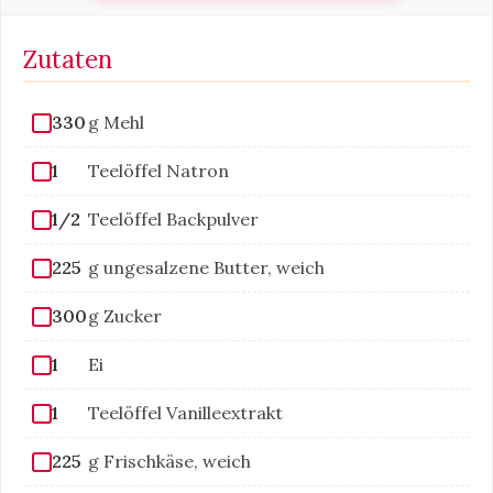
Zutaten
330
g Mehl
1
Teelöffel Natron
1/2
Teelöffel Backpulver
225
g ungesalzene Butter, weich
300
g Zucker
1
Ei
1
Teelöffel Vanilleextrakt
225
g Frischkäse, weich