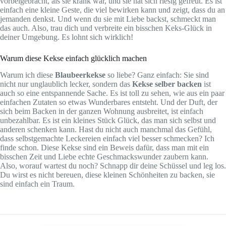
vorbeigebracht, als sie krank war, und sie hat sich riesig gefreut. Es ist
einfach eine kleine Geste, die viel bewirken kann und zeigt, dass du an
jemanden denkst. Und wenn du sie mit Liebe backst, schmeckt man
das auch. Also, trau dich und verbreite ein bisschen Keks-Glück in
deiner Umgebung. Es lohnt sich wirklich!
Warum diese Kekse einfach glücklich machen
Warum ich diese
Blaubeerkekse
so liebe? Ganz einfach: Sie sind
nicht nur unglaublich lecker, sondern das
Kekse selber backen
ist
auch so eine entspannende Sache. Es ist toll zu sehen, wie aus ein paar
einfachen Zutaten so etwas Wunderbares entsteht. Und der Duft, der
sich beim Backen in der ganzen Wohnung ausbreitet, ist einfach
unbezahlbar. Es ist ein kleines Stück Glück, das man sich selbst und
anderen schenken kann. Hast du nicht auch manchmal das Gefühl,
dass selbstgemachte Leckereien einfach viel besser schmecken? Ich
finde schon. Diese Kekse sind ein Beweis dafür, dass man mit ein
bisschen Zeit und Liebe echte Geschmackswunder zaubern kann.
Also, worauf wartest du noch? Schnapp dir deine Schüssel und leg los.
Du wirst es nicht bereuen, diese kleinen Schönheiten zu backen, sie
sind einfach ein Traum.