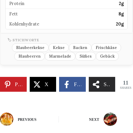
Protein
2g
Fett
8g
Kohlenhydrate
20g
🏷 STICHWORTE
Blaubeerkekse
Kekse
Backen
Frischkäse
Blaubeeren
Marmelade
Süßes
Gebäck
11
Pinterest
X
Facebook
Share
SHARES
PREVIOUS
NEXT