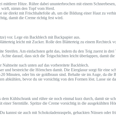
ei mittlerer Hitze. Rühre dabei ununterbrochen mit einem Schneebese
en wirft, nimm den Topf vom Herd.
 sie direkt mit Frischhaltefolie ab, um die Bildung einer Haut zu verhi
tig, damit die Creme richtig fest wird.
ze) vor. Lege ein Backblech mit Backpapier aus.
lätterteig leicht mit Zucker. Rolle den Blätterteig zu einem Rechteck 
e Streifen. Am einfachsten geht das, indem du den Teig zuerst in drei Te
Achte darauf, dass sich die Teigschichten leicht überlappen, damit di
 Nahtseite nach unten auf das vorbereitete Backblech.
ser und bestreiche die Hörnchen damit. Die Eierglasur sorgt für eine s
 Minuten, oder bis sie goldbraun sind. Behalte sie im Auge, da die B
 abkühlen, bevor du sie vorsichtig von den Formen löst. Lasse sie da
dem Kühlschrank und rühre sie noch einmal kurz durch, damit sie schö
it einer Sterntülle. Spritze die Creme vorsichtig in die ausgekühlten H
Du kannst sie auch mit Schokoladenraspeln, gehackten Nüssen oder fri