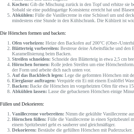
Kochen:
Gib die Mischung zurück in den Topf und erhitze sie b
Sobald sie eine puddingartige Konsistenz erreicht hat und Blas
Abkühlen:
Fülle die Vanillecreme in eine Schüssel um und decke
mindestens eine Stunde in den Kühlschrank. Die Kühlzeit ist wich
Die Hörnchen formen und backen:
Ofen vorheizen:
Heize den Backofen auf 200°C (Ober-/Unterhit
Blätterteig vorbereiten:
Bestreue deine Arbeitsfläche und den B
Karamellisierung beim Backen.
Streifen schneiden:
Schneide den Blätterteig in etwa 2,5 cm breit
Hörnchen formen:
Rolle jeden Streifen um eine Hörnchenform. 
der Form und arbeite dich nach unten vor.
Auf das Backblech legen:
Lege die geformten Hörnchen mit der
Eierglasur auftragen:
Verquirle ein Ei mit einem Esslöffel Was
Backen:
Backe die Hörnchen im vorgeheizten Ofen für etwa 15-20
Abkühlen lassen:
Lasse die gebackenen Hörnchen einige Minuten
Füllen und Dekorieren:
Vanillecreme vorbereiten:
Nimm die gekühlte Vanillecreme aus 
Hörnchen füllen:
Fülle die Vanillecreme in einen Spritzbeutel m
einem Spritzbeutel geht es sauberer und gleichmäßiger.
Dekorieren:
Bestäube die gefüllten Hörnchen mit Puderzucker. 