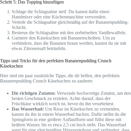
Schritt 5: Das Topping hinzufügen
Schlage die Schlagsahne steif. Du kannst dafür einen
Handmixer oder eine Küchenmaschine verwenden.
Verteile die Schlagsahne gleichmäßig auf der Bananenpudding-
Schicht.
Bestreue die Schlagsahne mit den zerbröselten Vanillewaffeln.
Garniere den Käsekuchen mit Bananenscheiben. Um zu
verhindern, dass die Bananen braun werden, kannst du sie mit
etwas Zitronensaft beträufeln.
Tipps und Tricks für den perfekten Bananenpudding Crunch
Käsekuchen
Hier sind ein paar zusätzliche Tipps, die dir helfen, den perfekten
Bananenpudding Crunch Käsekuchen zu zaubern:
Die richtigen Zutaten:
Verwende hochwertige Zutaten, um den
besten Geschmack zu erzielen. Achte darauf, dass der
Frischkäse wirklich weich ist, bevor du ihn verarbeitest.
Das Wasserbad:
Um Risse im Käsekuchen zu vermeiden,
kannst du ihn in einem Wasserbad backen. Dafür stellst du die
Springform in eine größere Auflaufform und füllst diese mit
heißem Wasser, bis es etwa 2,5 cm hoch steht. Das Wasserbad
sorgt für eine gleichmäßige Hitzeverteilung und verhindert, dass