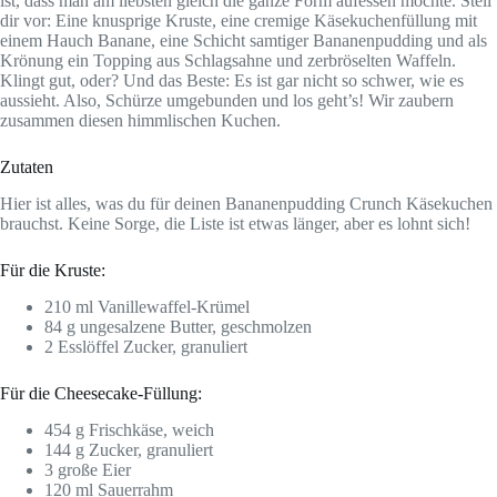
ist, dass man am liebsten gleich die ganze Form aufessen möchte. Stell
dir vor: Eine knusprige Kruste, eine cremige Käsekuchenfüllung mit
einem Hauch Banane, eine Schicht samtiger Bananenpudding und als
Krönung ein Topping aus Schlagsahne und zerbröselten Waffeln.
Klingt gut, oder? Und das Beste: Es ist gar nicht so schwer, wie es
aussieht. Also, Schürze umgebunden und los geht’s! Wir zaubern
zusammen diesen himmlischen Kuchen.
Zutaten
Hier ist alles, was du für deinen Bananenpudding Crunch Käsekuchen
brauchst. Keine Sorge, die Liste ist etwas länger, aber es lohnt sich!
Für die Kruste:
210 ml Vanillewaffel-Krümel
84 g ungesalzene Butter, geschmolzen
2 Esslöffel Zucker, granuliert
Für die Cheesecake-Füllung:
454 g Frischkäse, weich
144 g Zucker, granuliert
3 große Eier
120 ml Sauerrahm