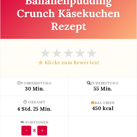
Bananenpudding
Crunch Käsekuchen
Rezept
★
★
★
★
★
Klicke zum Bewerten!
VORBEREITUNG
ZUBEREITUNG
30 Min.
55 Min.
⏱ GESAMT
KALORIEN
450 kcal
4 Std. 25 Min.
🍽 PORTIONEN
8
−
+