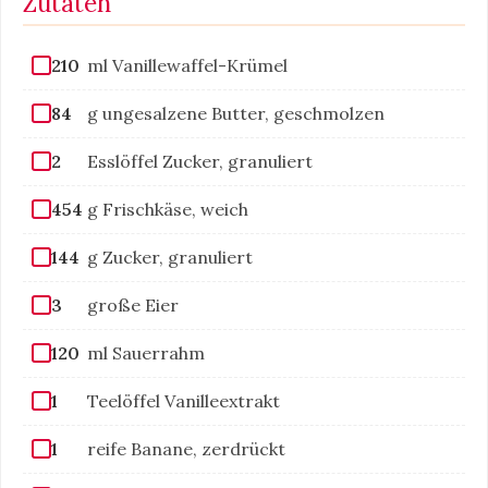
Zutaten
210
ml Vanillewaffel-Krümel
84
g ungesalzene Butter, geschmolzen
2
Esslöffel Zucker, granuliert
454
g Frischkäse, weich
144
g Zucker, granuliert
3
große Eier
120
ml Sauerrahm
1
Teelöffel Vanilleextrakt
1
reife Banane, zerdrückt