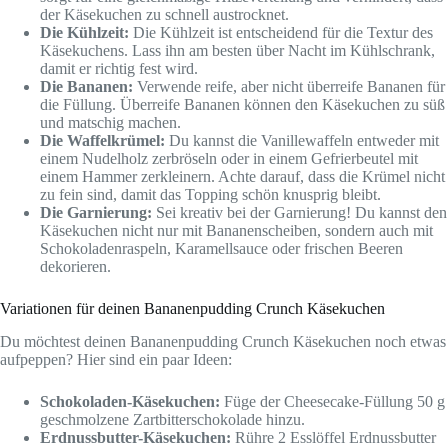
der Käsekuchen zu schnell austrocknet.
Die Kühlzeit:
Die Kühlzeit ist entscheidend für die Textur des
Käsekuchens. Lass ihn am besten über Nacht im Kühlschrank,
damit er richtig fest wird.
Die Bananen:
Verwende reife, aber nicht überreife Bananen für
die Füllung. Überreife Bananen können den Käsekuchen zu süß
und matschig machen.
Die Waffelkrümel:
Du kannst die Vanillewaffeln entweder mit
einem Nudelholz zerbröseln oder in einem Gefrierbeutel mit
einem Hammer zerkleinern. Achte darauf, dass die Krümel nicht
zu fein sind, damit das Topping schön knusprig bleibt.
Die Garnierung:
Sei kreativ bei der Garnierung! Du kannst den
Käsekuchen nicht nur mit Bananenscheiben, sondern auch mit
Schokoladenraspeln, Karamellsauce oder frischen Beeren
dekorieren.
Variationen für deinen Bananenpudding Crunch Käsekuchen
Du möchtest deinen Bananenpudding Crunch Käsekuchen noch etwas
aufpeppen? Hier sind ein paar Ideen:
Schokoladen-Käsekuchen:
Füge der Cheesecake-Füllung 50 g
geschmolzene Zartbitterschokolade hinzu.
Erdnussbutter-Käsekuchen:
Rühre 2 Esslöffel Erdnussbutter