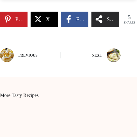
5
Pinterest
X
Facebook
Share
SHARES
PREVIOUS
NEXT
More Tasty Recipes