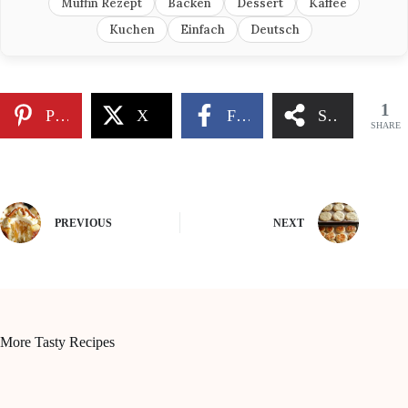
Muffin Rezept
Backen
Dessert
Kaffee
Kuchen
Einfach
Deutsch
1
Pinterest
X
Facebook
Share
SHARE
PREVIOUS
NEXT
More Tasty Recipes