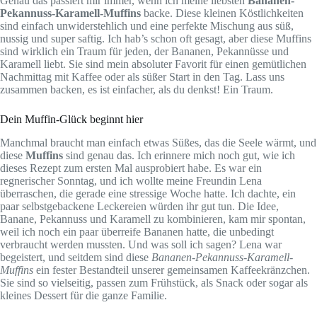
Genau das passiert mir immer, wenn ich meine liebsten
Bananen-
Pekannuss-Karamell-Muffins
backe. Diese kleinen Köstlichkeiten
sind einfach unwiderstehlich und eine perfekte Mischung aus süß,
nussig und super saftig. Ich hab’s schon oft gesagt, aber diese Muffins
sind wirklich ein Traum für jeden, der Bananen, Pekannüsse und
Karamell liebt. Sie sind mein absoluter Favorit für einen gemütlichen
Nachmittag mit Kaffee oder als süßer Start in den Tag. Lass uns
zusammen backen, es ist einfacher, als du denkst! Ein Traum.
Dein Muffin-Glück beginnt hier
Manchmal braucht man einfach etwas Süßes, das die Seele wärmt, und
diese
Muffins
sind genau das. Ich erinnere mich noch gut, wie ich
dieses Rezept zum ersten Mal ausprobiert habe. Es war ein
regnerischer Sonntag, und ich wollte meine Freundin Lena
überraschen, die gerade eine stressige Woche hatte. Ich dachte, ein
paar selbstgebackene Leckereien würden ihr gut tun. Die Idee,
Banane, Pekannuss und Karamell zu kombinieren, kam mir spontan,
weil ich noch ein paar überreife Bananen hatte, die unbedingt
verbraucht werden mussten. Und was soll ich sagen? Lena war
begeistert, und seitdem sind diese
Bananen-Pekannuss-Karamell-
Muffins
ein fester Bestandteil unserer gemeinsamen Kaffeekränzchen.
Sie sind so vielseitig, passen zum Frühstück, als Snack oder sogar als
kleines Dessert für die ganze Familie.