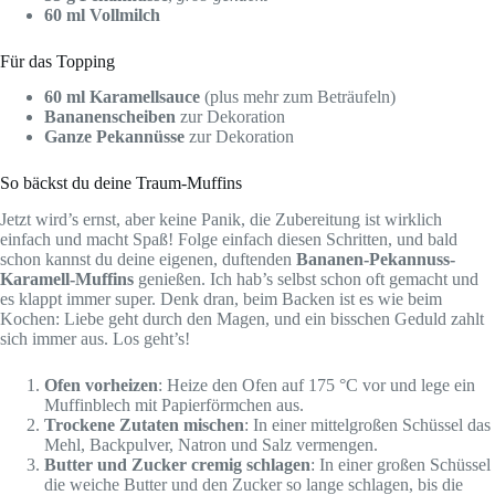
60 ml Vollmilch
Für das Topping
60 ml Karamellsauce
(plus mehr zum Beträufeln)
Bananenscheiben
zur Dekoration
Ganze Pekannüsse
zur Dekoration
So bäckst du deine Traum-Muffins
Jetzt wird’s ernst, aber keine Panik, die Zubereitung ist wirklich
einfach und macht Spaß! Folge einfach diesen Schritten, und bald
schon kannst du deine eigenen, duftenden
Bananen-Pekannuss-
Karamell-Muffins
genießen. Ich hab’s selbst schon oft gemacht und
es klappt immer super. Denk dran, beim Backen ist es wie beim
Kochen: Liebe geht durch den Magen, und ein bisschen Geduld zahlt
sich immer aus. Los geht’s!
Ofen vorheizen
: Heize den Ofen auf 175 °C vor und lege ein
Muffinblech mit Papierförmchen aus.
Trockene Zutaten mischen
: In einer mittelgroßen Schüssel das
Mehl, Backpulver, Natron und Salz vermengen.
Butter und Zucker cremig schlagen
: In einer großen Schüssel
die weiche Butter und den Zucker so lange schlagen, bis die