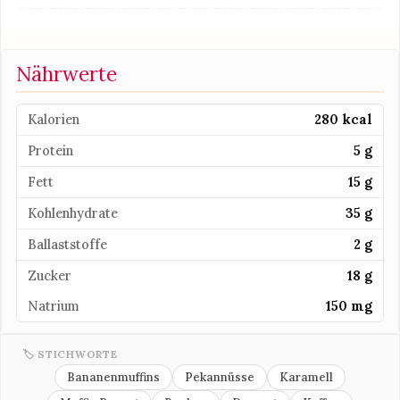
Nährwerte
Kalorien
280 kcal
Protein
5 g
Fett
15 g
Kohlenhydrate
35 g
Ballaststoffe
2 g
Zucker
18 g
Natrium
150 mg
🏷 STICHWORTE
Bananenmuffins
Pekannüsse
Karamell