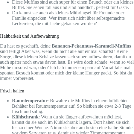
Diese Muffins sind auch super für einen Brunch oder ein kleines
Buffet. Sie sehen toll aus und sind handlich, perfekt für Gäste.
Du kannst sie auch als kleines Mitbringsel für Freunde oder
Familie einpacken. Wer freut sich nicht über selbstgemachte
Leckereien, die mit Liebe gebacken wurden?
Haltbarkeit und Aufbewahrung
Du hast es geschafft, deine
Bananen-Pekannuss-Karamell-Muffins
sind fertig! Aber was, wenn du nicht alle auf einmal schaffst? Keine
Sorge, diese kleinen Schätze lassen sich super aufbewahren, damit du
auch später noch etwas davon hast. Es wäre doch schade, wenn so viel
Mühe umsonst war, oder? Ich hab immer ein paar auf Vorrat falls mal
spontan Besuch kommt oder mich der kleine Hunger packt. So bist du
immer vorbereitet.
Frisch halten
Raumtemperatur
: Bewahre die Muffins in einem luftdichten
Behälter bei Raumtemperatur auf. So bleiben sie etwa 2-3 Tage
frisch und saftig.
Kühlschrank
: Wenn du sie länger aufbewahren möchtest,
kannst du sie auch im Kühlschrank lagern. Dort halten sie sich
bis zu einer Woche. Nimm sie aber am besten eine halbe Stunde
vor dem Servieren raus, damit sie wieder Zimmertemperatur