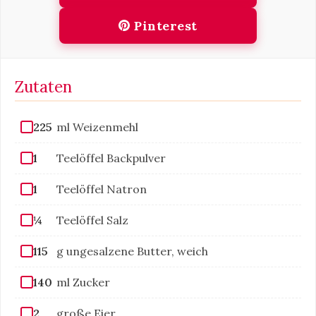
Pinterest
Zutaten
225
ml Weizenmehl
1
Teelöffel Backpulver
1
Teelöffel Natron
¼
Teelöffel Salz
115
g ungesalzene Butter, weich
140
ml Zucker
2
große Eier