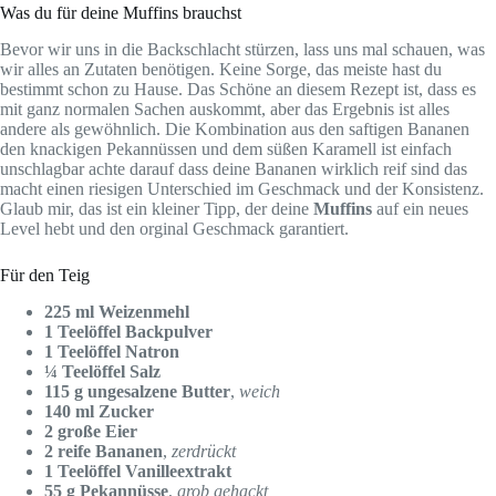
Was du für deine Muffins brauchst
Bevor wir uns in die Backschlacht stürzen, lass uns mal schauen, was
wir alles an Zutaten benötigen. Keine Sorge, das meiste hast du
bestimmt schon zu Hause. Das Schöne an diesem Rezept ist, dass es
mit ganz normalen Sachen auskommt, aber das Ergebnis ist alles
andere als gewöhnlich. Die Kombination aus den saftigen Bananen
den knackigen Pekannüssen und dem süßen Karamell ist einfach
unschlagbar achte darauf dass deine Bananen wirklich reif sind das
macht einen riesigen Unterschied im Geschmack und der Konsistenz.
Glaub mir, das ist ein kleiner Tipp, der deine
Muffins
auf ein neues
Level hebt und den orginal Geschmack garantiert.
Für den Teig
225 ml Weizenmehl
1 Teelöffel Backpulver
1 Teelöffel Natron
¼ Teelöffel Salz
115 g ungesalzene Butter
,
weich
140 ml Zucker
2 große Eier
2 reife Bananen
,
zerdrückt
1 Teelöffel Vanilleextrakt
55 g Pekannüsse
,
grob gehackt