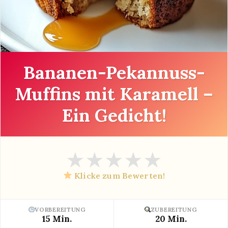
Bananen-Pekannuss-
Muffins mit Karamell –
Ein Gedicht!
★
★
★
★
★
Klicke zum Bewerten!
VORBEREITUNG
ZUBEREITUNG
15 Min.
20 Min.