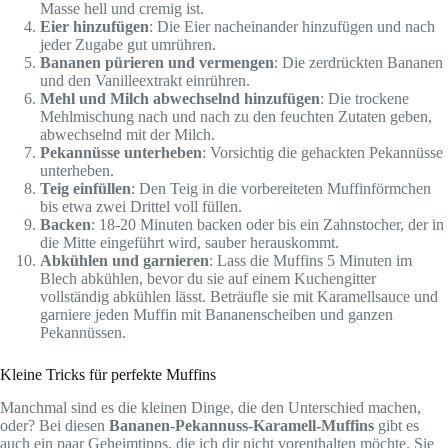
Masse hell und cremig ist.
Eier hinzufügen
: Die Eier nacheinander hinzufügen und nach
jeder Zugabe gut umrühren.
Bananen pürieren und vermengen
: Die zerdrückten Bananen
und den Vanilleextrakt einrühren.
Mehl und Milch abwechselnd hinzufügen
: Die trockene
Mehlmischung nach und nach zu den feuchten Zutaten geben,
abwechselnd mit der Milch.
Pekannüsse unterheben
: Vorsichtig die gehackten Pekannüsse
unterheben.
Teig einfüllen
: Den Teig in die vorbereiteten Muffinförmchen
bis etwa zwei Drittel voll füllen.
Backen
: 18-20 Minuten backen oder bis ein Zahnstocher, der in
die Mitte eingeführt wird, sauber herauskommt.
Abkühlen und garnieren
: Lass die Muffins 5 Minuten im
Blech abkühlen, bevor du sie auf einem Kuchengitter
vollständig abkühlen lässt. Beträufle sie mit Karamellsauce und
garniere jeden Muffin mit Bananenscheiben und ganzen
Pekannüssen.
Kleine Tricks für perfekte Muffins
Manchmal sind es die kleinen Dinge, die den Unterschied machen,
oder? Bei diesen
Bananen-Pekannuss-Karamell-Muffins
gibt es
auch ein paar Geheimtipps, die ich dir nicht vorenthalten möchte. Sie