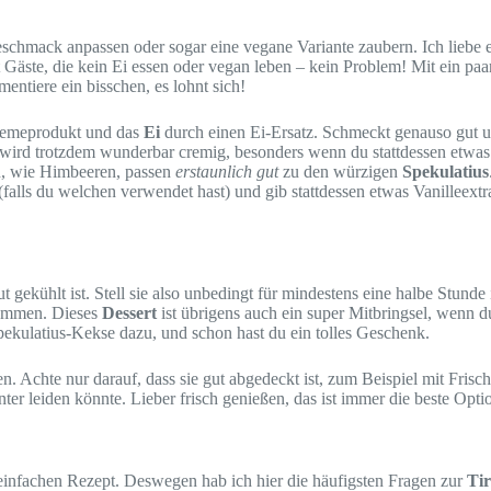
 Geschmack anpassen oder sogar eine vegane Variante zaubern. Ich liebe
st Gäste, die kein Ei essen oder vegan leben – kein Problem! Mit ein p
mentiere ein bisschen, es lohnt sich!
remeprodukt und das
Ei
durch einen Ei-Ersatz. Schmeckt genauso gut und
wird trotzdem wunderbar cremig, besonders wenn du stattdessen etwas
n, wie Himbeeren, passen
erstaunlich gut
zu den würzigen
Spekulatius
alls du welchen verwendet hast) und gib stattdessen etwas Vanilleext
gekühlt ist. Stell sie also unbedingt für mindestens eine halbe Stunde i
kommen. Dieses
Dessert
ist übrigens auch ein super Mitbringsel, wenn d
 Spekulatius-Kekse dazu, und schon hast du ein tolles Geschenk.
Achte nur darauf, dass sie gut abgedeckt ist, zum Beispiel mit Frisch
unter leiden könnte. Lieber frisch genießen, das ist immer die beste Opti
einfachen Rezept. Deswegen hab ich hier die häufigsten Fragen zur
Tir