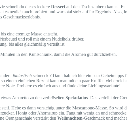
wie schnell du dieses leckere
Dessert
auf den Tisch zaubern kannst. Es 
t es neulich auch probiert und war total stolz auf ihr Ergebnis. Also, l
es
Geschmackserlebnis.
bis eine cremige Masse entsteht.
rierbeutel und roll mit einem Nudelholz drüber.
, bis alles gleichmäßig verteilt ist.
 Minuten in den Kühlschrank, damit die Aromen gut durchziehen.
sondern
fantastisch
schmeckt? Dann hab ich hier ein paar Geheimtipps fü
i so einem einfachen Rezept kann man mit ein paar Kniffen viel errei
ere Note. Probiere es einfach aus und finde deine Lieblingsvariante!
 etwas Amaretto zu den zerbröselten
Spekulatius
. Das verleiht der Cr
 steif. Hebe es dann vorsichtig unter die Mascarpone-Masse. So wird de
rzucker, Honig oder Ahornsirup ein. Fang mit wenig an und schmecke
ene Orangenschale verstärkt den
Weihnachten
-Geschmack und macht 