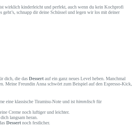
ist wirklich kinderleicht und perfekt, auch wenn du kein Kochprofi
os geht’s, schnapp dir deine Schüssel und legen wir los mit deiner
r dich, die das
Dessert
auf ein ganz neues Level heben. Manchmal
chen. Meine Freundin Anna schwört zum Beispiel auf den Espresso-Kick,
eme eine klassische Tiramisu-Note und ist
himmlisch
für
ine Creme noch luftiger und leichter.
 dich langsam heran.
das
Dessert
noch festlicher.