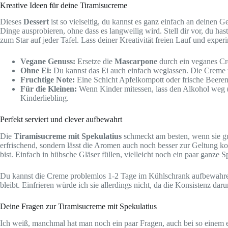
Kreative Ideen für deine Tiramisucreme
Dieses
Dessert
ist so vielseitig, du kannst es ganz einfach an deinen
Dinge ausprobieren, ohne dass es langweilig wird. Stell dir vor, du ha
zum Star auf jeder Tafel. Lass deiner Kreativität freien Lauf und experi
Vegane Genuss:
Ersetze die
Mascarpone
durch ein veganes C
Ohne Ei:
Du kannst das Ei auch einfach weglassen. Die Creme 
Fruchtige Note:
Eine Schicht Apfelkompott oder frische Beere
Für die Kleinen:
Wenn Kinder mitessen, lass den Alkohol weg (f
Kinderliebling.
Perfekt serviert und clever aufbewahrt
Die
Tiramisucreme mit Spekulatius
schmeckt am besten, wenn sie gut 
erfrischend, sondern lässt die Aromen auch noch besser zur Geltung 
bist. Einfach in hübsche Gläser füllen, vielleicht noch ein paar ganze
Du kannst die Creme problemlos 1-2 Tage im Kühlschrank aufbewahren. 
bleibt. Einfrieren würde ich sie allerdings nicht, da die Konsistenz dar
Deine Fragen zur Tiramisucreme mit Spekulatius
Ich weiß, manchmal hat man noch ein paar Fragen, auch bei so einem 