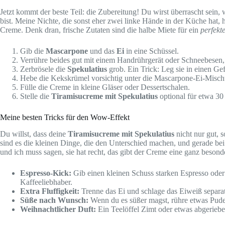
Jetzt kommt der beste Teil: die Zubereitung! Du wirst überrascht sein, 
bist. Meine Nichte, die sonst eher zwei linke Hände in der Küche hat, ha
Creme. Denk dran, frische Zutaten sind die halbe Miete für ein
perfekt
Gib die
Mascarpone
und das
Ei
in eine Schüssel.
Verrühre beides gut mit einem Handrührgerät oder Schneebesen, 
Zerbrösele die
Spekulatius
grob. Ein Trick: Leg sie in einen Gef
Hebe die Kekskrümel vorsichtig unter die Mascarpone-Ei-Mischung
Fülle die Creme in kleine Gläser oder Dessertschalen.
Stelle die
Tiramisucreme mit Spekulatius
optional für etwa 30
Meine besten Tricks für den Wow-Effekt
Du willst, dass deine
Tiramisucreme mit Spekulatius
nicht nur gut, 
sind es die kleinen Dinge, die den Unterschied machen, und gerade be
und ich muss sagen, sie hat recht, das gibt der Creme eine ganz besond
Espresso-Kick:
Gib einen kleinen Schuss starken Espresso oder
Kaffeeliebhaber.
Extra Fluffigkeit:
Trenne das Ei und schlage das Eiweiß separat
Süße nach Wunsch:
Wenn du es süßer magst, rühre etwas Pude
Weihnachtlicher Duft:
Ein Teelöffel Zimt oder etwas abgerieb