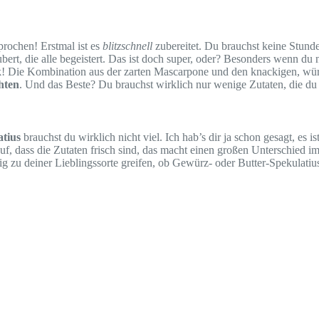
prochen! Erstmal ist es
blitzschnell
zubereitet. Du brauchst keine Stunde
ert, die alle begeistert. Das ist doch super, oder? Besonders wenn du
ck! Die Kombination aus der zarten Mascarpone und den knackigen, wü
hten
. Und das Beste? Du brauchst wirklich nur wenige Zutaten, die du 
tius
brauchst du wirklich nicht viel. Ich hab’s dir ja schon gesagt, 
uf, dass die Zutaten frisch sind, das macht einen großen Unterschied 
hig zu deiner Lieblingssorte greifen, ob Gewürz- oder Butter-Spekulatius