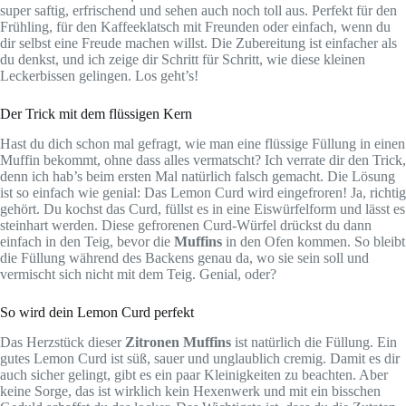
super saftig, erfrischend und sehen auch noch toll aus. Perfekt für den
Frühling, für den Kaffeeklatsch mit Freunden oder einfach, wenn du
dir selbst eine Freude machen willst. Die Zubereitung ist einfacher als
du denkst, und ich zeige dir Schritt für Schritt, wie diese kleinen
Leckerbissen gelingen. Los geht’s!
Der Trick mit dem flüssigen Kern
Hast du dich schon mal gefragt, wie man eine flüssige Füllung in einen
Muffin bekommt, ohne dass alles vermatscht? Ich verrate dir den Trick,
denn ich hab’s beim ersten Mal natürlich falsch gemacht. Die Lösung
ist so einfach wie genial: Das Lemon Curd wird eingefroren! Ja, richtig
gehört. Du kochst das Curd, füllst es in eine Eiswürfelform und lässt es
steinhart werden. Diese gefrorenen Curd-Würfel drückst du dann
einfach in den Teig, bevor die
Muffins
in den Ofen kommen. So bleibt
die Füllung während des Backens genau da, wo sie sein soll und
vermischt sich nicht mit dem Teig. Genial, oder?
So wird dein Lemon Curd perfekt
Das Herzstück dieser
Zitronen Muffins
ist natürlich die Füllung. Ein
gutes Lemon Curd ist süß, sauer und unglaublich cremig. Damit es dir
auch sicher gelingt, gibt es ein paar Kleinigkeiten zu beachten. Aber
keine Sorge, das ist wirklich kein Hexenwerk und mit ein bisschen