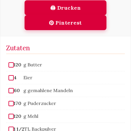
🖨 Drucken
Pinterest
Zutaten
120
g Butter
4
Eier
60
g gemahlene Mandeln
170
g Puderzucker
120
g Mehl
1 1/2
TL Backpulver