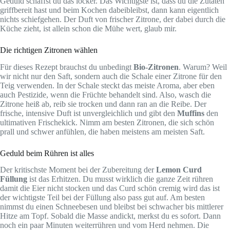
Geduld schaffst du das locker. Das Wichtigste ist, dass du die Zutaten
griffbereit hast und beim Kochen dabeibleibst, dann kann eigentlich
nichts schiefgehen. Der Duft von frischer Zitrone, der dabei durch die
Küche zieht, ist allein schon die Mühe wert, glaub mir.
Die richtigen Zitronen wählen
Für dieses Rezept brauchst du unbedingt
Bio-Zitronen
. Warum? Weil
wir nicht nur den Saft, sondern auch die Schale einer Zitrone für den
Teig verwenden. In der Schale steckt das meiste Aroma, aber eben
auch Pestizide, wenn die Früchte behandelt sind. Also, wasch die
Zitrone heiß ab, reib sie trocken und dann ran an die Reibe. Der
frische, intensive Duft ist unvergleichlich und gibt den
Muffins
den
ultimativen Frischekick. Nimm am besten Zitronen, die sich schön
prall und schwer anfühlen, die haben meistens am meisten Saft.
Geduld beim Rühren ist alles
Der kritischste Moment bei der Zubereitung der
Lemon Curd
Füllung
ist das Erhitzen. Du musst wirklich die ganze Zeit rühren
damit die Eier nicht stocken und das Curd schön cremig wird das ist
der wichtigste Teil bei der Füllung also pass gut auf. Am besten
nimmst du einen Schneebesen und bleibst bei schwacher bis mittlerer
Hitze am Topf. Sobald die Masse andickt, merkst du es sofort. Dann
noch ein paar Minuten weiterrühren und vom Herd nehmen. Die