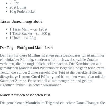
2 Eier
20 g Butter
10 g Puderzucker
Tassen-Umrechnungstabelle
1 Tasse Mehl = ca. 120 g
1 Tasse Zucker = ca. 200 g
1 Unze = ca. 28 g
Der Teig – Fluffig und Mandel-zart
Der Teig für diese
Muffins
ist etwas ganz Besonderes. Er ist nicht nur
ein einfacher Rührteig, sondern wird durch zwei spezielle Zutaten
verfeinert, die ihn unglaublich lecker machen. Die Kombination aus
gemahlenen Mandeln und Puderzucker sorgt für eine ganz feine, zarte
Textur, die auf der Zunge zergeht. Der Teig ist die perfekte Hülle für
die spritzige
Lemon Curd Füllung
und harmoniert wunderbar mit der
Säure der Zitrone. Er ist schnell zusammengerührt und gelingt
eigentlich immer. Ein echter Alleskönner.
Mandeln für den besonderen Biss
Die gemahlenen
Mandeln
im Teig sind ein echter Game-Changer. Sie