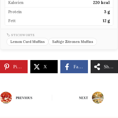
Kalorien
220 kcal
Protein
3 g
Fett
12 g
🏷 STICHWORTE
Lemon Curd Muffins
Saftige Zitronen Muffins
Pinterest
X
Facebook
Share
PREVIOUS
NEXT