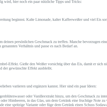
g wird, hier noch ein paar nützliche Tipps und Tricks:
ereitung beginnst. Kalte Limonade, kalter Kaffeeweißer und viel Eis so
m deinen persönlichen Geschmack zu treffen. Manche bevorzugen eine
genannten Verhältnis und passe es nach Bedarf an.
bré-Effekt. Gieße den Weißer vorsichtig über das Eis, damit er sich n
nd der gewünschte Effekt ausbleibt.
elieben variieren und ergänzen kannst. Hier sind ein paar Ideen:
enblütenwasser oder Vanilleextrakt hinzu, um den Geschmack zu inten
 oder Himbeeren, in das Glas, um dem Getränk eine fruchtige Note zu 
e eine spritzige Variante oder füge dem Getränk einen Schuss Sodawa