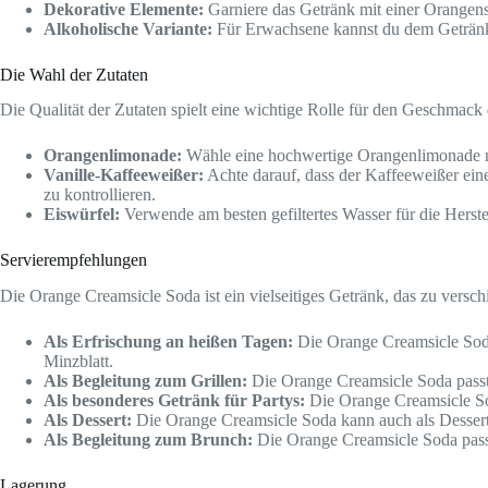
Dekorative Elemente:
Garniere das Getränk mit einer Orangens
Alkoholische Variante:
Für Erwachsene kannst du dem Getränk 
Die Wahl der Zutaten
Die Qualität der Zutaten spielt eine wichtige Rolle für den Geschmack
Orangenlimonade:
Wähle eine hochwertige Orangenlimonade m
Vanille-Kaffeeweißer:
Achte darauf, dass der Kaffeeweißer ei
zu kontrollieren.
Eiswürfel:
Verwende am besten gefiltertes Wasser für die Herst
Servierempfehlungen
Die Orange Creamsicle Soda ist ein vielseitiges Getränk, das zu versc
Als Erfrischung an heißen Tagen:
Die Orange Creamsicle Soda 
Minzblatt.
Als Begleitung zum Grillen:
Die Orange Creamsicle Soda passt 
Als besonderes Getränk für Partys:
Die Orange Creamsicle Sod
Als Dessert:
Die Orange Creamsicle Soda kann auch als Dessert s
Als Begleitung zum Brunch:
Die Orange Creamsicle Soda passt
Lagerung