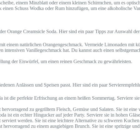
cheibe, einem Minzblatt oder einem kleinen Schirmchen, um es optisc
einen Schuss Wodka oder Rum hinzufügen, um eine alkoholische Vari
 der Orange Creamsicle Soda. Hier sind ein paar Tipps zur Auswahl der 
it einem natürlichen Orangengeschmack. Vermeide Limonaden mit kün
nen intensiven Vanillegeschmack hat. Du kannst auch einen selbstgem
ellung der Eiswürfel, um einen reinen Geschmack zu gewährleisten.
hiedenen Anlässen und Speisen passt. Hier sind ein paar Servierempfeh
ist die perfekte Erfrischung an einem heißen Sommertag. Serviere sie 
hervorragend zu gegrilltem Fleisch, Gemüse und Salaten. Sie ist ein
a ist ein echter Hingucker auf jeder Party. Serviere sie in hohen Gläs
erviert werden. Sie ist eine leichtere Alternative zu schweren Kuchen
 hervorragend zu einem ausgiebigen Brunch. Sie ist eine spritzige un