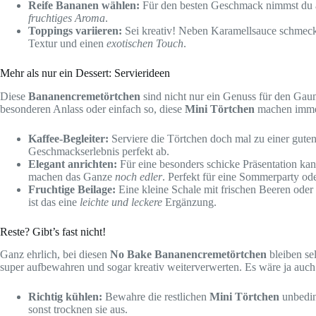
Reife Bananen wählen:
Für den besten Geschmack nimmst du
fruchtiges Aroma
.
Toppings variieren:
Sei kreativ! Neben Karamellsauce schmeckt
Textur und einen
exotischen Touch
.
Mehr als nur ein Dessert: Servierideen
Diese
Bananencremetörtchen
sind nicht nur ein Genuss für den Gaum
besonderen Anlass oder einfach so, diese
Mini Törtchen
machen immer 
Kaffee-Begleiter:
Serviere die Törtchen doch mal zu einer guten
Geschmackserlebnis perfekt ab.
Elegant anrichten:
Für eine besonders schicke Präsentation kan
machen das Ganze
noch edler
. Perfekt für eine Sommerparty od
Fruchtige Beilage:
Eine kleine Schale mit frischen Beeren oder
ist das eine
leichte und leckere
Ergänzung.
Reste? Gibt’s fast nicht!
Ganz ehrlich, bei diesen
No Bake Bananencremetörtchen
bleiben sel
super aufbewahren und sogar kreativ weiterverwerten. Es wäre ja auch 
Richtig kühlen:
Bewahre die restlichen
Mini Törtchen
unbeding
sonst trocknen sie aus.