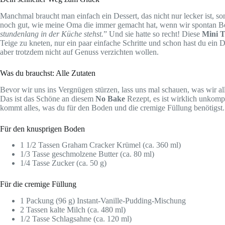
Manchmal braucht man einfach ein Dessert, das nicht nur lecker ist, s
noch gut, wie meine Oma die immer gemacht hat, wenn wir spontan Be
stundenlang in der Küche stehst.
” Und sie hatte so recht! Diese
Mini T
Teige zu kneten, nur ein paar einfache Schritte und schon hast du ein D
aber trotzdem nicht auf Genuss verzichten wollen.
Was du brauchst: Alle Zutaten
Bevor wir uns ins Vergnügen stürzen, lass uns mal schauen, was wir al
Das ist das Schöne an diesem
No Bake
Rezept, es ist wirklich unkompl
kommt alles, was du für den Boden und die cremige Füllung benötigst.
Für den knusprigen Boden
1 1/2 Tassen Graham Cracker Krümel (ca. 360 ml)
1/3 Tasse geschmolzene Butter (ca. 80 ml)
1/4 Tasse Zucker (ca. 50 g)
Für die cremige Füllung
1 Packung (96 g) Instant-Vanille-Pudding-Mischung
2 Tassen kalte Milch (ca. 480 ml)
1/2 Tasse Schlagsahne (ca. 120 ml)