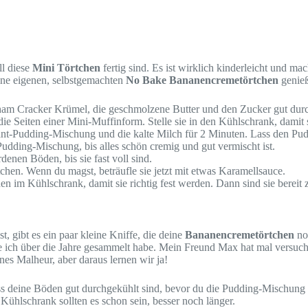
ll diese
Mini Törtchen
fertig sind. Es ist wirklich kinderleicht und 
eine eigenen, selbstgemachten
No Bake Bananencremetörtchen
genie
aham Cracker Krümel, die geschmolzene Butter und den Zucker gut dur
e Seiten einer Mini-Muffinform. Stelle sie in den Kühlschrank, damit 
stant-Pudding-Mischung und die kalte Milch für 2 Minuten. Lass den P
udding-Mischung, bis alles schön cremig und gut vermischt ist.
enen Böden, bis sie fast voll sind.
hen. Wenn du magst, beträufle sie jetzt mit etwas Karamellsauce.
n im Kühlschrank, damit sie richtig fest werden. Dann sind sie bereit
st, gibt es ein paar kleine Kniffe, die deine
Bananencremetörtchen
noc
die ich über die Jahre gesammelt habe. Mein Freund Max hat mal versu
nes Malheur, aber daraus lernen wir ja!
ass deine Böden gut durchgekühlt sind, bevor du die Pudding-Mischung e
ühlschrank sollten es schon sein, besser noch länger.