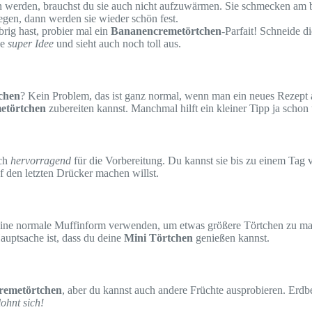
n werden, brauchst du sie auch nicht aufzuwärmen. Sie schmecken am b
egen, dann werden sie wieder schön fest.
rig hast, probier mal ein
Bananencremetörtchen
-Parfait! Schneide d
ne
super Idee
und sieht auch noch toll aus.
chen
? Kein Problem, das ist ganz normal, wenn man ein neues Rezept a
etörtchen
zubereiten kannst. Manchmal hilft ein kleiner Tipp ja sch
ich
hervorragend
für die Vorbereitung. Du kannst sie bis zu einem Tag 
uf den letzten Drücker machen willst.
ine normale Muffinform verwenden, um etwas größere Törtchen zu mac
uptsache ist, dass du deine
Mini Törtchen
genießen kannst.
remetörtchen
, aber du kannst auch andere Früchte ausprobieren. Erdb
ohnt sich!