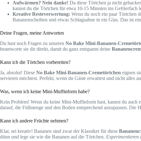
Aufwärmen? Nein danke!
Da diese Törtchen ja nicht gebacke
kannst du die Törtchen für etwa 10-15 Minuten ins Gefrierfach l
Kreative Resteverwertung:
Wenn du noch ein paar Törtchen üb
Bananenscheiben und etwas Schlagsahne in ein Glas. Das ist ei
Deine Fragen, meine Antworten
Du hast noch Fragen zu unseren
No Bake Mini-Bananen-Cremetört
beantworte sie dir direkt, damit du ganz entspannt deine
Bananencrem
Kann ich die Törtchen vorbereiten?
Ja, absolut! Diese
No Bake Mini-Bananen-Cremetörtchen
eignen s
servieren möchtest. Perfekt, wenn du Gäste erwartest und nicht alles a
Was, wenn ich keine Mini-Muffinform habe?
Kein Problem! Wenn du keine Mini-Muffinform hast, kannst du auch e
darauf, die Füllmenge und den Boden entsprechend anzupassen. Die Ha
Kann ich andere Früchte nehmen?
Klar, sei kreativ! Bananen sind zwar der Klassiker für diese
Bananenc
dünn und lege sie wie die Bananen auf die Törtchen.
Experimentieren l