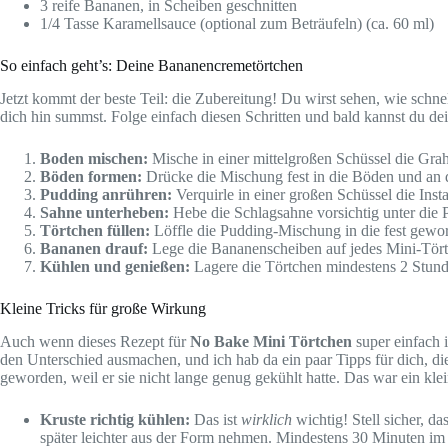
3 reife Bananen, in Scheiben geschnitten
1/4 Tasse Karamellsauce (optional zum Beträufeln) (ca. 60 ml)
So einfach geht’s: Deine Bananencremetörtchen
Jetzt kommt der beste Teil: die Zubereitung! Du wirst sehen, wie schne
dich hin summst. Folge einfach diesen Schritten und bald kannst du d
Boden mischen:
Mische in einer mittelgroßen Schüssel die Gr
Böden formen:
Drücke die Mischung fest in die Böden und an di
Pudding anrühren:
Verquirle in einer großen Schüssel die In
Sahne unterheben:
Hebe die Schlagsahne vorsichtig unter die P
Törtchen füllen:
Löffle die Pudding-Mischung in die fest geword
Bananen drauf:
Lege die Bananenscheiben auf jedes Mini-Törtc
Kühlen und genießen:
Lagere die Törtchen mindestens 2 Stunde
Kleine Tricks für große Wirkung
Auch wenn dieses Rezept für
No Bake Mini Törtchen
super einfach i
den Unterschied ausmachen, und ich hab da ein paar Tipps für dich, 
geworden, weil er sie nicht lange genug gekühlt hatte. Das war ein klei
Kruste richtig kühlen:
Das ist
wirklich
wichtig! Stell sicher, d
später leichter aus der Form nehmen. Mindestens 30 Minuten im K