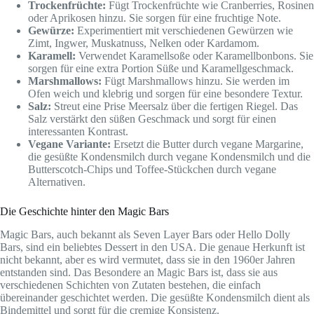
Trockenfrüchte:
Fügt Trockenfrüchte wie Cranberries, Rosinen
oder Aprikosen hinzu. Sie sorgen für eine fruchtige Note.
Gewürze:
Experimentiert mit verschiedenen Gewürzen wie
Zimt, Ingwer, Muskatnuss, Nelken oder Kardamom.
Karamell:
Verwendet Karamellsoße oder Karamellbonbons. Sie
sorgen für eine extra Portion Süße und Karamellgeschmack.
Marshmallows:
Fügt Marshmallows hinzu. Sie werden im
Ofen weich und klebrig und sorgen für eine besondere Textur.
Salz:
Streut eine Prise Meersalz über die fertigen Riegel. Das
Salz verstärkt den süßen Geschmack und sorgt für einen
interessanten Kontrast.
Vegane Variante:
Ersetzt die Butter durch vegane Margarine,
die gesüßte Kondensmilch durch vegane Kondensmilch und die
Butterscotch-Chips und Toffee-Stückchen durch vegane
Alternativen.
Die Geschichte hinter den Magic Bars
Magic Bars, auch bekannt als Seven Layer Bars oder Hello Dolly
Bars, sind ein beliebtes Dessert in den USA. Die genaue Herkunft ist
nicht bekannt, aber es wird vermutet, dass sie in den 1960er Jahren
entstanden sind. Das Besondere an Magic Bars ist, dass sie aus
verschiedenen Schichten von Zutaten bestehen, die einfach
übereinander geschichtet werden. Die gesüßte Kondensmilch dient als
Bindemittel und sorgt für die cremige Konsistenz.