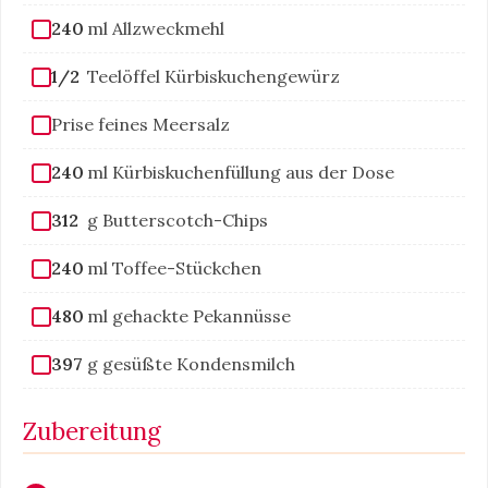
240
ml Allzweckmehl
1/2
Teelöffel Kürbiskuchengewürz
Prise feines Meersalz
240
ml Kürbiskuchenfüllung aus der Dose
312
g Butterscotch-Chips
240
ml Toffee-Stückchen
480
ml gehackte Pekannüsse
397
g gesüßte Kondensmilch
Zubereitung