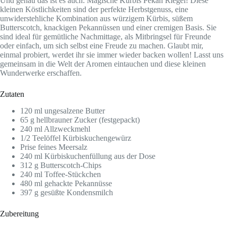
Und genau das ist es auch: Magische Kürbis Pekan Riegel! Diese
kleinen Köstlichkeiten sind der perfekte Herbstgenuss, eine
unwiderstehliche Kombination aus würzigem Kürbis, süßem
Butterscotch, knackigen Pekannüssen und einer cremigen Basis. Sie
sind ideal für gemütliche Nachmittage, als Mitbringsel für Freunde
oder einfach, um sich selbst eine Freude zu machen. Glaubt mir,
einmal probiert, werdet ihr sie immer wieder backen wollen! Lasst uns
gemeinsam in die Welt der Aromen eintauchen und diese kleinen
Wunderwerke erschaffen.
Zutaten
120 ml ungesalzene Butter
65 g hellbrauner Zucker (festgepackt)
240 ml Allzweckmehl
1/2 Teelöffel Kürbiskuchengewürz
Prise feines Meersalz
240 ml Kürbiskuchenfüllung aus der Dose
312 g Butterscotch-Chips
240 ml Toffee-Stückchen
480 ml gehackte Pekannüsse
397 g gesüßte Kondensmilch
Zubereitung