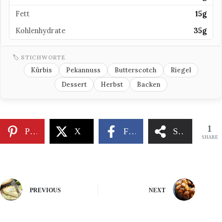
Fett
15g
Kohlenhydrate
35g
🏷 STICHWORTE
Kürbis
Pekannuss
Butterscotch
Riegel
Dessert
Herbst
Backen
1
Pinterest
X
Facebook
Share
SHARE
PREVIOUS
NEXT