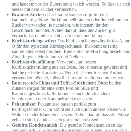
und lasst sie vor der Zubereitung weich werden. So lässt sie sich
besser mit dem Zucker vermischen.
Brauner Zucker:
Der braune Zucker sorgt für eine
karamellartige Note. Ihr könnt hellbraunen oder dunkelbraunen
Zucker verwenden, je nachdem, wie intensiv ihr den
Geschmack möchtet. Achtet darauf, dass der Zucker gut
verpackt ist, damit er nicht austrocknet und klumpt.
Kürbiskuchengewürz:
Das Kürbiskuchengewürz ist das A und
O für den typischen Kürbisgeschmack. Ihr könnt es fertig
kaufen oder selbst mischen. Eine einfache Mischung besteht aus
Zimt, Ingwer, Muskatnuss und Nelken.
Kürbiskuchenfüllung:
Verwendet am besten
Kürbiskuchenfüllung aus der Dose. Sie ist bereits gewürzt und
hat die perfekte Konsistenz. Wenn ihr lieber frischen Kürbis
verwenden möchtet, müsst ihr ihn vorher pürieren und würzen.
Butterscotch-Chips und Toffee-Stückchen:
Diese beiden
Zutaten sorgen für eine extra Portion Süße und
Karamellgeschmack. Ihr könnt sie auch durch andere
Schokosorten oder Karamellstücke ersetzen.
Pekannüsse:
Pekannüsse passen perfekt zum
Kürbisgeschmack. Ihr könnt sie auch durch andere Nüsse wie
Walnüsse oder Mandeln ersetzen. Achtet darauf, dass die Nüsse
gehackt sind, damit sie sich gut verteilen lassen.
Gesüßte Kondensmilch:
Die gesüßte Kondensmilch ist das
Geheimnis für die cremige Konsistenz der Riegel. Sie sorgt für