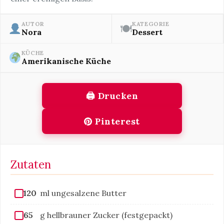
AUTOR
KATEGORIE
🍽
Nora
Dessert
KÜCHE
Amerikanische Küche
🖨 Drucken
Pinterest
Zutaten
120
ml ungesalzene Butter
65
g hellbrauner Zucker (festgepackt)