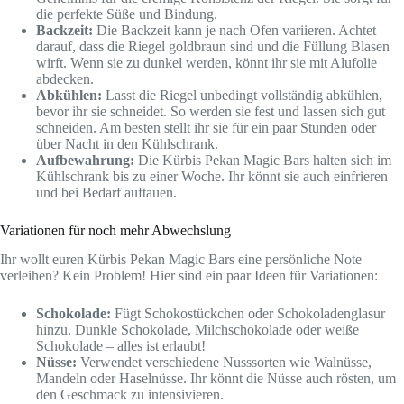
die perfekte Süße und Bindung.
Backzeit:
Die Backzeit kann je nach Ofen variieren. Achtet
darauf, dass die Riegel goldbraun sind und die Füllung Blasen
wirft. Wenn sie zu dunkel werden, könnt ihr sie mit Alufolie
abdecken.
Abkühlen:
Lasst die Riegel unbedingt vollständig abkühlen,
bevor ihr sie schneidet. So werden sie fest und lassen sich gut
schneiden. Am besten stellt ihr sie für ein paar Stunden oder
über Nacht in den Kühlschrank.
Aufbewahrung:
Die Kürbis Pekan Magic Bars halten sich im
Kühlschrank bis zu einer Woche. Ihr könnt sie auch einfrieren
und bei Bedarf auftauen.
Variationen für noch mehr Abwechslung
Ihr wollt euren Kürbis Pekan Magic Bars eine persönliche Note
verleihen? Kein Problem! Hier sind ein paar Ideen für Variationen:
Schokolade:
Fügt Schokostückchen oder Schokoladenglasur
hinzu. Dunkle Schokolade, Milchschokolade oder weiße
Schokolade – alles ist erlaubt!
Nüsse:
Verwendet verschiedene Nusssorten wie Walnüsse,
Mandeln oder Haselnüsse. Ihr könnt die Nüsse auch rösten, um
den Geschmack zu intensivieren.