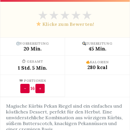
★
★
★
★
★
Klicke zum Bewerten!
VORBEREITUNG
ZUBEREITUNG
20 Min.
45 Min.
⏱ GESAMT
KALORIEN
280 kcal
1 Std. 5 Min.
🍽 PORTIONEN
16
−
+
Magische Kürbis Pekan Riegel sind ein einfaches und
köstliches Dessert, perfekt für den Herbst. Eine
unwiderstehliche Kombination aus würzigem Kürbis,
süßem Butterscotch, knackigen Pekannüssen und
einer cremigen Basis.