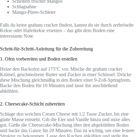
Scheiben frischer Mangos
Schlagsahne
Mango-Püree-Schleier
Falls du keine graham cracker findest, kannst du sie durch zerbröselte
Kekse oder Haferkekse ersetzen – das gibt dem Boden eine
interessante Note.
Schritt-für-Schritt-Anleitung für die Zubereitung
1. Ofen vorbereiten und Boden erstellen
Heize den Backofen auf 175°C vor. Mische die graham cracker
Krümel, geschmolzene Butter und Zucker in einer Schüssel. Drücke
diese Mischung gleichmäßig in den Boden einer 9-Zoll-Springform.
Backe den Boden für 10 Minuten und lasse ihn anschließend
abkühlen.
2. Cheesecake-Schicht zubereiten
Schlage den weichen Cream Cheese mit 1/2 Tasse Zucker, bis eine
glatte Masse entsteht. Gib die Eier und Vanille hinzu und mixe alles
gut. Gieße die Cheesecake-Mischung über den abgekühlten Boden
und backe das Ganze für 20 Minuten. Das ist wichtig, um eine festere
Struktur zu bekommen. Lasse den Kuchen abkühlen und stelle ihn