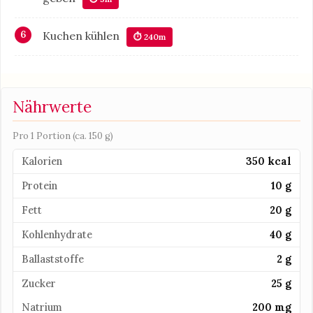
Kuchen kühlen
⏱ 240m
Nährwerte
Pro 1 Portion (ca. 150 g)
Kalorien
350 kcal
Protein
10 g
Fett
20 g
Kohlenhydrate
40 g
Ballaststoffe
2 g
Zucker
25 g
Natrium
200 mg