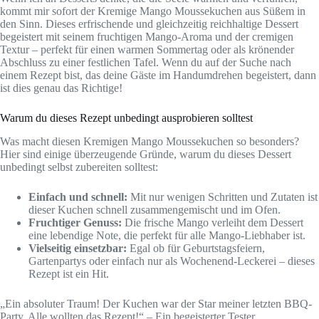
kommt mir sofort der Kremige Mango Moussekuchen aus Süßem in
den Sinn. Dieses erfrischende und gleichzeitig reichhaltige Dessert
begeistert mit seinem fruchtigen Mango-Aroma und der cremigen
Textur – perfekt für einen warmen Sommertag oder als krönender
Abschluss zu einer festlichen Tafel. Wenn du auf der Suche nach
einem Rezept bist, das deine Gäste im Handumdrehen begeistert, dann
ist dies genau das Richtige!
Warum du dieses Rezept unbedingt ausprobieren solltest
Was macht diesen Kremigen Mango Moussekuchen so besonders?
Hier sind einige überzeugende Gründe, warum du dieses Dessert
unbedingt selbst zubereiten solltest:
Einfach und schnell:
Mit nur wenigen Schritten und Zutaten ist
dieser Kuchen schnell zusammengemischt und im Ofen.
Fruchtiger Genuss:
Die frische Mango verleiht dem Dessert
eine lebendige Note, die perfekt für alle Mango-Liebhaber ist.
Vielseitig einsetzbar:
Egal ob für Geburtstagsfeiern,
Gartenpartys oder einfach nur als Wochenend-Leckerei – dieses
Rezept ist ein Hit.
„Ein absoluter Traum! Der Kuchen war der Star meiner letzten BBQ-
Party. Alle wollten das Rezept!“ – Ein begeisterter Tester.