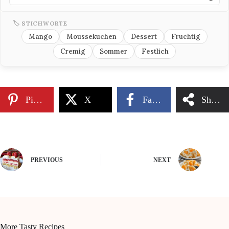
🏷 STICHWORTE
Mango
Moussekuchen
Dessert
Fruchtig
Cremig
Sommer
Festlich
Pinterest
X
Facebook
Share
PREVIOUS
NEXT
More Tasty Recipes