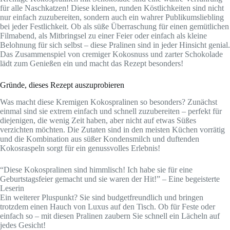
für alle Naschkatzen! Diese kleinen, runden Köstlichkeiten sind nicht
nur einfach zuzubereiten, sondern auch ein wahrer Publikumsliebling
bei jeder Festlichkeit. Ob als süße Überraschung für einen gemütlichen
Filmabend, als Mitbringsel zu einer Feier oder einfach als kleine
Belohnung für sich selbst – diese Pralinen sind in jeder Hinsicht genial.
Das Zusammenspiel von cremiger Kokosnuss und zarter Schokolade
lädt zum Genießen ein und macht das Rezept besonders!
Gründe, dieses Rezept auszuprobieren
Was macht diese Kremigen Kokospralinen so besonders? Zunächst
einmal sind sie extrem einfach und schnell zuzubereiten – perfekt für
diejenigen, die wenig Zeit haben, aber nicht auf etwas Süßes
verzichten möchten. Die Zutaten sind in den meisten Küchen vorrätig
und die Kombination aus süßer Kondensmilch und duftenden
Kokosraspeln sorgt für ein genussvolles Erlebnis!
“Diese Kokospralinen sind himmlisch! Ich habe sie für eine
Geburtstagsfeier gemacht und sie waren der Hit!” – Eine begeisterte
Leserin
Ein weiterer Pluspunkt? Sie sind budgetfreundlich und bringen
trotzdem einen Hauch von Luxus auf den Tisch. Ob für Feste oder
einfach so – mit diesen Pralinen zaubern Sie schnell ein Lächeln auf
jedes Gesicht!