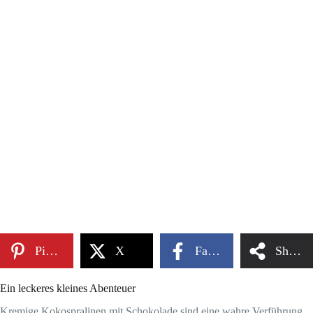
Pinterest
X
Facebook
Share
Ein leckeres kleines Abenteuer
Kremige Kokospralinen mit Schokolade sind eine wahre Verführung