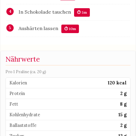
In Schokolade tauchen
⏱ 5m
Aushärten lassen
⏱ 10m
Nährwerte
Pro 1 Praline (ca. 20 g)
Kalorien
120 kcal
Protein
2 g
Fett
8 g
Kohlenhydrate
15 g
Ballaststoffe
2 g
Zucker
12 g