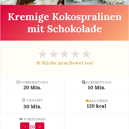
Kremige Kokospralinen
mit Schokolade
★
★
★
★
★
Klicke zum Bewerten!
VORBEREITUNG
ZUBEREITUNG
20 Min.
10 Min.
⏱ GESAMT
KALORIEN
120 kcal
30 Min.
🍽 PORTIONEN
20
−
+