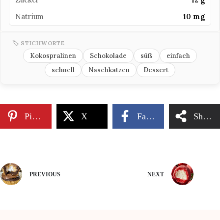
Natrium
10 mg
🏷 STICHWORTE
Kokospralinen
Schokolade
süß
einfach
schnell
Naschkatzen
Dessert
Pinterest
X
Facebook
Share
PREVIOUS
NEXT