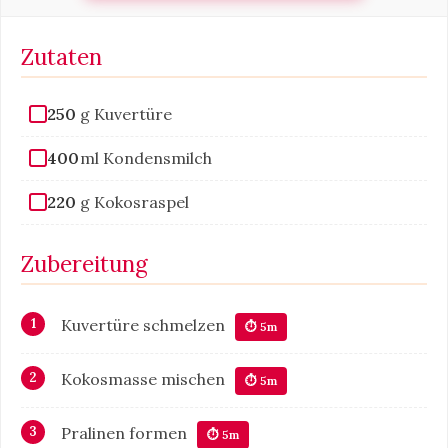
Zutaten
250
g Kuvertüre
400
ml Kondensmilch
220
g Kokosraspel
Zubereitung
Kuvertüre schmelzen
⏱ 5m
Kokosmasse mischen
⏱ 5m
Pralinen formen
⏱ 5m