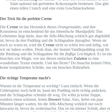
Salat optional mit gerösteten Kokosraspeln bestreuen. Das gibt
einen tollen Crunch und eine extra Geschmacksebene.
Der Trick für die perfekte Creme
Die
Creme
ist das Herzstück dieses
Orangensalats
, und ihre
Konsistenz ist entscheidend für das
himmlische Mundgefühl
. Das
Geheimnis liegt darin, dass die Jello-Mischung wirklich gut abgekühlt
ist, bevor du den Pudding und die Schlagsahne dazugibst. Wenn sie
noch zu warm ist, wird die
Creme
nicht so schön fest und luftig, wie
wir sie haben wollen. Denk dran, der Instant-Vanillepudding sorgt für
die Bindung und die Schlagsahne für die
fluffige Leichtigkeit
. Es ist ein
bisschen wie Magie, wie aus diesen einfachen
Zutaten
so eine
wunderbare Textur entsteht. Und das Beste? Du brauchst keinen Ofen,
keine komplizierten Schritte, nur ein bisschen Rührarbeit.
Die richtige Temperatur macht’s
Warum ist die Temperatur so wichtig? Ganz einfach: Wenn die
Götterspeise noch heiß ist, kann der Pudding nicht richtig andicken,
und die Schlagsahne schmilzt dir weg. Du willst ja keine Suppe,
sondern einen schönen, festen
Dessert
-Salat. Also, lieber ein paar
Minuten länger warten, bis die Jello-Mischung wirklich nur noch
lauwarm ist, bevor du weitermachst. Das ist ein kleiner Schritt, aber er