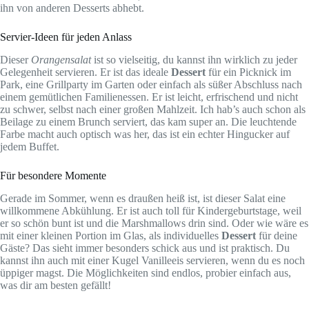
ihn von anderen Desserts abhebt.
Servier-Ideen für jeden Anlass
Dieser
Orangensalat
ist so vielseitig, du kannst ihn wirklich zu jeder
Gelegenheit servieren. Er ist das ideale
Dessert
für ein Picknick im
Park, eine Grillparty im Garten oder einfach als süßer Abschluss nach
einem gemütlichen Familienessen. Er ist leicht, erfrischend und nicht
zu schwer, selbst nach einer großen Mahlzeit. Ich hab’s auch schon als
Beilage zu einem Brunch serviert, das kam super an. Die leuchtende
Farbe macht auch optisch was her, das ist ein echter Hingucker auf
jedem Buffet.
Für besondere Momente
Gerade im Sommer, wenn es draußen heiß ist, ist dieser Salat eine
willkommene Abkühlung. Er ist auch toll für Kindergeburtstage, weil
er so schön bunt ist und die Marshmallows drin sind. Oder wie wäre es
mit einer kleinen Portion im Glas, als individuelles
Dessert
für deine
Gäste? Das sieht immer besonders schick aus und ist praktisch. Du
kannst ihn auch mit einer Kugel Vanilleeis servieren, wenn du es noch
üppiger magst. Die Möglichkeiten sind endlos, probier einfach aus,
was dir am besten gefällt!