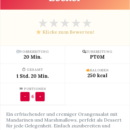
★
★
★
★
★
Klicke zum Bewerten!
VORBEREITUNG
ZUBEREITUNG
20 Min.
PT0M
⏱ GESAMT
KALORIEN
250 kcal
1 Std. 20 Min.
🍽 PORTIONEN
6
−
+
Ein erfrischender und cremiger Orangensalat mit
Mandarinen und Marshmallows, perfekt als Dessert
für jede Gelegenheit. Einfach zuzubereiten und