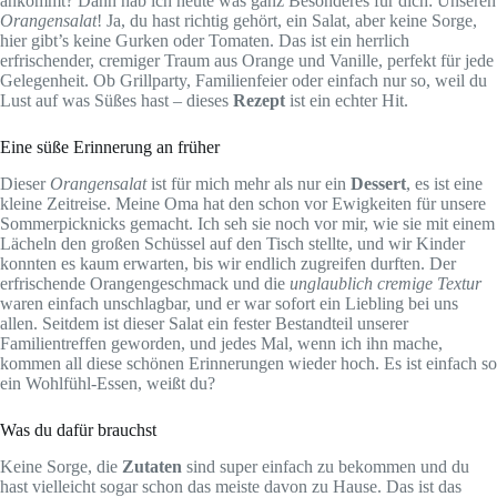
ankommt? Dann hab ich heute was ganz Besonderes für dich: Unseren
Orangensalat
! Ja, du hast richtig gehört, ein Salat, aber keine Sorge,
hier gibt’s keine Gurken oder Tomaten. Das ist ein herrlich
erfrischender, cremiger Traum aus Orange und Vanille, perfekt für jede
Gelegenheit. Ob Grillparty, Familienfeier oder einfach nur so, weil du
Lust auf was Süßes hast – dieses
Rezept
ist ein echter Hit.
Eine süße Erinnerung an früher
Dieser
Orangensalat
ist für mich mehr als nur ein
Dessert
, es ist eine
kleine Zeitreise. Meine Oma hat den schon vor Ewigkeiten für unsere
Sommerpicknicks gemacht. Ich seh sie noch vor mir, wie sie mit einem
Lächeln den großen Schüssel auf den Tisch stellte, und wir Kinder
konnten es kaum erwarten, bis wir endlich zugreifen durften. Der
erfrischende Orangengeschmack und die
unglaublich cremige Textur
waren einfach unschlagbar, und er war sofort ein Liebling bei uns
allen. Seitdem ist dieser Salat ein fester Bestandteil unserer
Familientreffen geworden, und jedes Mal, wenn ich ihn mache,
kommen all diese schönen Erinnerungen wieder hoch. Es ist einfach so
ein Wohlfühl-Essen, weißt du?
Was du dafür brauchst
Keine Sorge, die
Zutaten
sind super einfach zu bekommen und du
hast vielleicht sogar schon das meiste davon zu Hause. Das ist das