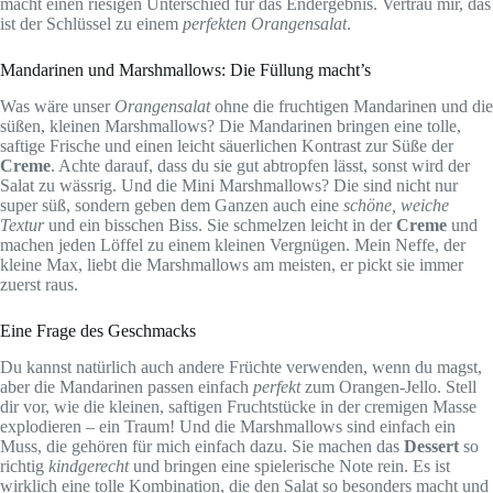
macht einen riesigen Unterschied für das Endergebnis. Vertrau mir, das
ist der Schlüssel zu einem
perfekten Orangensalat
.
Mandarinen und Marshmallows: Die Füllung macht’s
Was wäre unser
Orangensalat
ohne die fruchtigen Mandarinen und die
süßen, kleinen Marshmallows? Die Mandarinen bringen eine tolle,
saftige Frische und einen leicht säuerlichen Kontrast zur Süße der
Creme
. Achte darauf, dass du sie gut abtropfen lässt, sonst wird der
Salat zu wässrig. Und die Mini Marshmallows? Die sind nicht nur
super süß, sondern geben dem Ganzen auch eine
schöne, weiche
Textur
und ein bisschen Biss. Sie schmelzen leicht in der
Creme
und
machen jeden Löffel zu einem kleinen Vergnügen. Mein Neffe, der
kleine Max, liebt die Marshmallows am meisten, er pickt sie immer
zuerst raus.
Eine Frage des Geschmacks
Du kannst natürlich auch andere Früchte verwenden, wenn du magst,
aber die Mandarinen passen einfach
perfekt
zum Orangen-Jello. Stell
dir vor, wie die kleinen, saftigen Fruchtstücke in der cremigen Masse
explodieren – ein Traum! Und die Marshmallows sind einfach ein
Muss, die gehören für mich einfach dazu. Sie machen das
Dessert
so
richtig
kindgerecht
und bringen eine spielerische Note rein. Es ist
wirklich eine tolle Kombination, die den Salat so besonders macht und