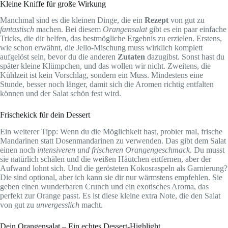
Kleine Kniffe für große Wirkung
Manchmal sind es die kleinen Dinge, die ein
Rezept
von gut zu
fantastisch
machen. Bei diesem
Orangensalat
gibt es ein paar einfache
Tricks, die dir helfen, das bestmögliche Ergebnis zu erzielen. Erstens,
wie schon erwähnt, die Jello-Mischung muss wirklich komplett
aufgelöst sein, bevor du die anderen
Zutaten
dazugibst. Sonst hast du
später kleine Klümpchen, und das wollen wir nicht. Zweitens, die
Kühlzeit ist kein Vorschlag, sondern ein Muss. Mindestens eine
Stunde, besser noch länger, damit sich die Aromen richtig entfalten
können und der Salat schön fest wird.
Frischekick für dein Dessert
Ein weiterer Tipp: Wenn du die Möglichkeit hast, probier mal, frische
Mandarinen statt Dosenmandarinen zu verwenden. Das gibt dem Salat
einen noch
intensiveren und frischeren Orangengeschmack
. Du musst
sie natürlich schälen und die weißen Häutchen entfernen, aber der
Aufwand lohnt sich. Und die gerösteten Kokosraspeln als Garnierung?
Die sind optional, aber ich kann sie dir nur wärmstens empfehlen. Sie
geben einen wunderbaren Crunch und ein exotisches Aroma, das
perfekt zur Orange passt. Es ist diese kleine extra Note, die den Salat
von gut zu
unvergesslich
macht.
Dein Orangensalat – Ein echtes Dessert-Highlight