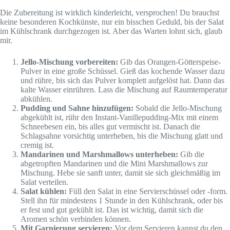
Die Zubereitung ist wirklich kinderleicht, versprochen! Du brauchst
keine besonderen Kochkünste, nur ein bisschen Geduld, bis der Salat
im Kühlschrank durchgezogen ist. Aber das Warten lohnt sich, glaub
mir.
Jello-Mischung vorbereiten:
Gib das Orangen-Götterspeise-
Pulver in eine große Schüssel. Gieß das kochende Wasser dazu
und rühre, bis sich das Pulver komplett aufgelöst hat. Dann das
kalte Wasser einrühren. Lass die Mischung auf Raumtemperatur
abkühlen.
Pudding und Sahne hinzufügen:
Sobald die Jello-Mischung
abgekühlt ist, rühr den Instant-Vanillepudding-Mix mit einem
Schneebesen ein, bis alles gut vermischt ist. Danach die
Schlagsahne vorsichtig unterheben, bis die Mischung glatt und
cremig ist.
Mandarinen und Marshmallows unterheben:
Gib die
abgetropften Mandarinen und die Mini Marshmallows zur
Mischung. Hebe sie sanft unter, damit sie sich gleichmäßig im
Salat verteilen.
Salat kühlen:
Füll den Salat in eine Servierschüssel oder -form.
Stell ihn für mindestens 1 Stunde in den Kühlschrank, oder bis
er fest und gut gekühlt ist. Das ist wichtig, damit sich die
Aromen schön verbinden können.
Mit Garnierung servieren:
Vor dem Servieren kannst du den