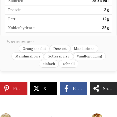
Kalorien
250 kcal
Protein
3g
Fett
12g
Kohlenhydrate
35g
🏷 STICHWORTE
Orangensalat
Dessert
Mandarinen
Marshmallows
Götterspeise
Vanillepudding
einfach
schnell
Pinterest
X
Facebook
Share