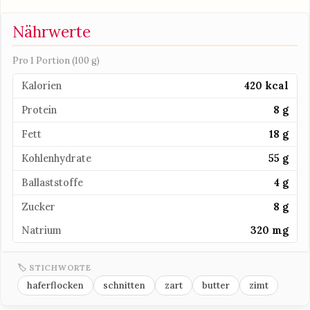
Nährwerte
Pro 1 Portion (100 g)
Kalorien
420 kcal
Protein
8 g
Fett
18 g
Kohlenhydrate
55 g
Ballaststoffe
4 g
Zucker
8 g
Natrium
320 mg
🏷 STICHWORTE
haferflocken
schnitten
zart
butter
zimt