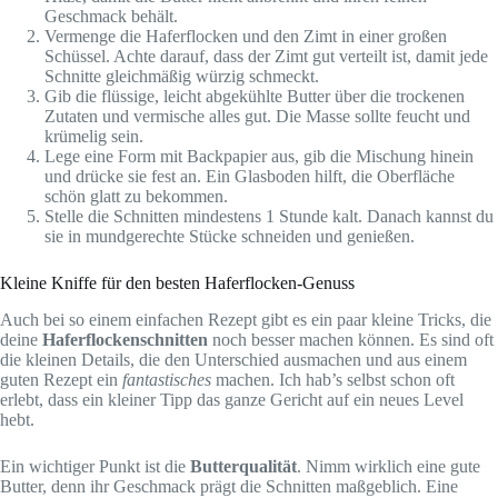
Geschmack behält.
Vermenge die Haferflocken und den Zimt in einer großen
Schüssel. Achte darauf, dass der Zimt gut verteilt ist, damit jede
Schnitte gleichmäßig würzig schmeckt.
Gib die flüssige, leicht abgekühlte Butter über die trockenen
Zutaten und vermische alles gut. Die Masse sollte feucht und
krümelig sein.
Lege eine Form mit Backpapier aus, gib die Mischung hinein
und drücke sie fest an. Ein Glasboden hilft, die Oberfläche
schön glatt zu bekommen.
Stelle die Schnitten mindestens 1 Stunde kalt. Danach kannst du
sie in mundgerechte Stücke schneiden und genießen.
Kleine Kniffe für den besten Haferflocken-Genuss
Auch bei so einem einfachen Rezept gibt es ein paar kleine Tricks, die
deine
Haferflockenschnitten
noch besser machen können. Es sind oft
die kleinen Details, die den Unterschied ausmachen und aus einem
guten Rezept ein
fantastisches
machen. Ich hab’s selbst schon oft
erlebt, dass ein kleiner Tipp das ganze Gericht auf ein neues Level
hebt.
Ein wichtiger Punkt ist die
Butterqualität
. Nimm wirklich eine gute
Butter, denn ihr Geschmack prägt die Schnitten maßgeblich. Eine