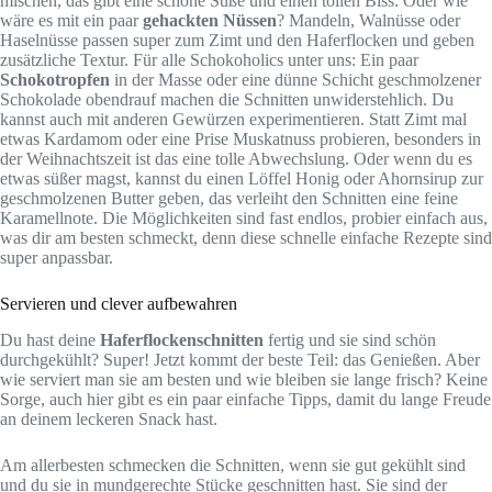
mischen, das gibt eine schöne Süße und einen tollen Biss. Oder wie
wäre es mit ein paar
gehackten Nüssen
? Mandeln, Walnüsse oder
Haselnüsse passen super zum Zimt und den Haferflocken und geben
zusätzliche Textur. Für alle Schokoholics unter uns: Ein paar
Schokotropfen
in der Masse oder eine dünne Schicht geschmolzener
Schokolade obendrauf machen die Schnitten unwiderstehlich. Du
kannst auch mit anderen Gewürzen experimentieren. Statt Zimt mal
etwas Kardamom oder eine Prise Muskatnuss probieren, besonders in
der Weihnachtszeit ist das eine tolle Abwechslung. Oder wenn du es
etwas süßer magst, kannst du einen Löffel Honig oder Ahornsirup zur
geschmolzenen Butter geben, das verleiht den Schnitten eine feine
Karamellnote. Die Möglichkeiten sind fast endlos, probier einfach aus,
was dir am besten schmeckt, denn diese schnelle einfache Rezepte sind
super anpassbar.
Servieren und clever aufbewahren
Du hast deine
Haferflockenschnitten
fertig und sie sind schön
durchgekühlt? Super! Jetzt kommt der beste Teil: das Genießen. Aber
wie serviert man sie am besten und wie bleiben sie lange frisch? Keine
Sorge, auch hier gibt es ein paar einfache Tipps, damit du lange Freude
an deinem leckeren Snack hast.
Am allerbesten schmecken die Schnitten, wenn sie gut gekühlt sind
und du sie in mundgerechte Stücke geschnitten hast. Sie sind der