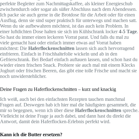
perfekte Begleiter zum Nachmittagskaffee, als kleiner Energieschub
zwischendurch oder sogar als süßer Abschluss nach dem Abendessen.
Ich packe sie auch gerne in die Brotdose für die Arbeit oder für einen
Ausflug, denn sie sind super praktisch für unterwegs und machen satt.
Wenn du sie aufbewahren möchtest, ist das auch kein Problem. In
einer luftdichten Dose halten sie sich im Kühlschrank locker
4-5 Tage
.
So hast du immer einen leckeren Vorrat parat. Und falls du mal zu
viele gemacht hast oder einfach immer etwas auf Vorrat haben
möchtest: Die
Haferflockenschnitten
lassen sich auch hervorragend
einfrieren. Einfach in Frischhaltefolie wickeln und ab in den
Gefrierschrank. Bei Bedarf einfach auftauen lassen, und schon hast du
wieder einen frischen Snack. Probiere sie auch mal mit einem Klecks
Joghurt oder frischen Beeren, das gibt eine tolle Frische und macht sie
noch unwiderstehlicher.
Deine Fragen zu Haferflockenschnitten – kurz und knackig
Ich weiß, auch bei den einfachsten Rezepten tauchen manchmal
Fragen auf. Deswegen hab ich hier mal die häufigsten gesammelt, die
mir so begegnen, wenn ich über diese
Haferflockenschnitten
spreche.
Vielleicht ist deine Frage ja auch dabei, und dann hast du direkt die
Antwort, damit dein Haferflocken-Erlebnis perfekt wird.
Kann ich die Butter ersetzen?