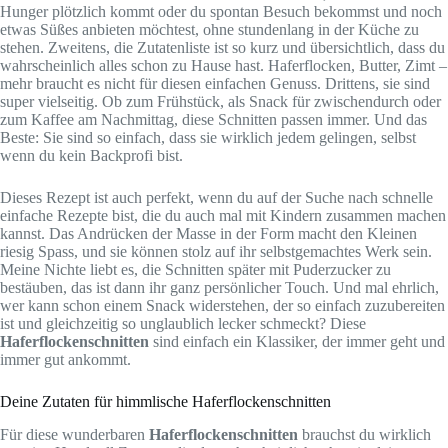
Hunger plötzlich kommt oder du spontan Besuch bekommst und noch
etwas Süßes anbieten möchtest, ohne stundenlang in der Küche zu
stehen. Zweitens, die Zutatenliste ist so kurz und übersichtlich, dass du
wahrscheinlich alles schon zu Hause hast. Haferflocken, Butter, Zimt –
mehr braucht es nicht für diesen einfachen Genuss. Drittens, sie sind
super vielseitig. Ob zum Frühstück, als Snack für zwischendurch oder
zum Kaffee am Nachmittag, diese Schnitten passen immer. Und das
Beste: Sie sind so einfach, dass sie wirklich jedem gelingen, selbst
wenn du kein Backprofi bist.
Dieses Rezept ist auch perfekt, wenn du auf der Suche nach schnelle
einfache Rezepte bist, die du auch mal mit Kindern zusammen machen
kannst. Das Andrücken der Masse in der Form macht den Kleinen
riesig Spass, und sie können stolz auf ihr selbstgemachtes Werk sein.
Meine Nichte liebt es, die Schnitten später mit Puderzucker zu
bestäuben, das ist dann ihr ganz persönlicher Touch. Und mal ehrlich,
wer kann schon einem Snack widerstehen, der so einfach zuzubereiten
ist und gleichzeitig so unglaublich lecker schmeckt? Diese
Haferflockenschnitten
sind einfach ein Klassiker, der immer geht und
immer gut ankommt.
Deine Zutaten für himmlische Haferflockenschnitten
Für diese wunderbaren
Haferflockenschnitten
brauchst du wirklich