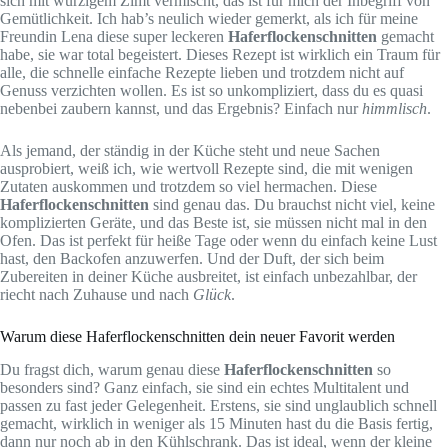
sich mit würzigem Zimt vermischt, das ist für mich der Inbegriff von
Gemütlichkeit. Ich hab’s neulich wieder gemerkt, als ich für meine
Freundin Lena diese super leckeren
Haferflockenschnitten
gemacht
habe, sie war total begeistert. Dieses Rezept ist wirklich ein Traum für
alle, die schnelle einfache Rezepte lieben und trotzdem nicht auf
Genuss verzichten wollen. Es ist so unkompliziert, dass du es quasi
nebenbei zaubern kannst, und das Ergebnis? Einfach nur
himmlisch
.
Als jemand, der ständig in der Küche steht und neue Sachen
ausprobiert, weiß ich, wie wertvoll Rezepte sind, die mit wenigen
Zutaten auskommen und trotzdem so viel hermachen. Diese
Haferflockenschnitten
sind genau das. Du brauchst nicht viel, keine
komplizierten Geräte, und das Beste ist, sie müssen nicht mal in den
Ofen. Das ist perfekt für heiße Tage oder wenn du einfach keine Lust
hast, den Backofen anzuwerfen. Und der Duft, der sich beim
Zubereiten in deiner Küche ausbreitet, ist einfach unbezahlbar, der
riecht nach Zuhause und nach
Glück
.
Warum diese Haferflockenschnitten dein neuer Favorit werden
Du fragst dich, warum genau diese
Haferflockenschnitten
so
besonders sind? Ganz einfach, sie sind ein echtes Multitalent und
passen zu fast jeder Gelegenheit. Erstens, sie sind unglaublich schnell
gemacht, wirklich in weniger als 15 Minuten hast du die Basis fertig,
dann nur noch ab in den Kühlschrank. Das ist ideal, wenn der kleine