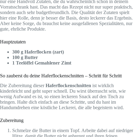
nur eine Handvoll Zutaten, die du wahrscheinlich schon in deinem
Vorratsschrank hast. Das macht das Rezept nicht nur super praktisch,
sondern auch sehr budgetfreundlich. Die Qualität der Zutaten spielt
hier eine Rolle, denn je besser die Basis, desto leckerer das Ergebnis.
Aber keine Sorge, du brauchst keine ausgefallenen Spezialitäten, nur
gute, ehrliche Produkte.
Hauptzutaten
300 g Haferflocken (zart)
100 g Butter
1 Teelöffel Gemahlener Zimt
So zauberst du deine Haferflockenschnitten – Schritt für Schritt
Die Zubereitung dieser
Haferflockenschnitten
ist wirklich
kinderleicht und geht super schnell. Du wirst überrascht sein, wie
wenig Aufwand es ist, so einen leckeren Snack auf den Tisch zu
bringen. Halte dich einfach an diese Schritte, und du hast im
Handumdrehen eine köstliche Leckerei, die alle begeistern wird.
Zubereitung
Schmelze die Butter in einem Topf. Arbeite dabei auf niedriger
Hitze, damit die Butter nicht anbrennt und ihren feinen