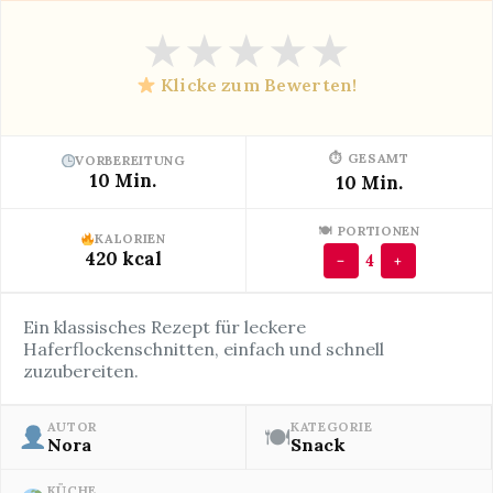
★
★
★
★
★
Klicke zum Bewerten!
⏱ GESAMT
VORBEREITUNG
10 Min.
10 Min.
🍽 PORTIONEN
KALORIEN
420 kcal
4
−
+
Ein klassisches Rezept für leckere
Haferflockenschnitten, einfach und schnell
zuzubereiten.
AUTOR
KATEGORIE
🍽
Nora
Snack
KÜCHE