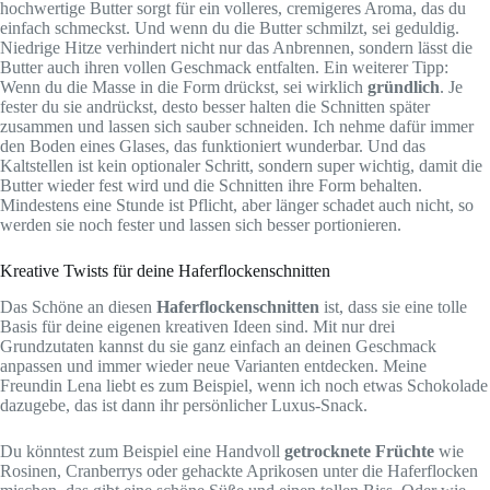
hochwertige Butter sorgt für ein volleres, cremigeres Aroma, das du
einfach schmeckst. Und wenn du die Butter schmilzt, sei geduldig.
Niedrige Hitze verhindert nicht nur das Anbrennen, sondern lässt die
Butter auch ihren vollen Geschmack entfalten. Ein weiterer Tipp:
Wenn du die Masse in die Form drückst, sei wirklich
gründlich
. Je
fester du sie andrückst, desto besser halten die Schnitten später
zusammen und lassen sich sauber schneiden. Ich nehme dafür immer
den Boden eines Glases, das funktioniert wunderbar. Und das
Kaltstellen ist kein optionaler Schritt, sondern super wichtig, damit die
Butter wieder fest wird und die Schnitten ihre Form behalten.
Mindestens eine Stunde ist Pflicht, aber länger schadet auch nicht, so
werden sie noch fester und lassen sich besser portionieren.
Kreative Twists für deine Haferflockenschnitten
Das Schöne an diesen
Haferflockenschnitten
ist, dass sie eine tolle
Basis für deine eigenen kreativen Ideen sind. Mit nur drei
Grundzutaten kannst du sie ganz einfach an deinen Geschmack
anpassen und immer wieder neue Varianten entdecken. Meine
Freundin Lena liebt es zum Beispiel, wenn ich noch etwas Schokolade
dazugebe, das ist dann ihr persönlicher Luxus-Snack.
Du könntest zum Beispiel eine Handvoll
getrocknete Früchte
wie
Rosinen, Cranberrys oder gehackte Aprikosen unter die Haferflocken