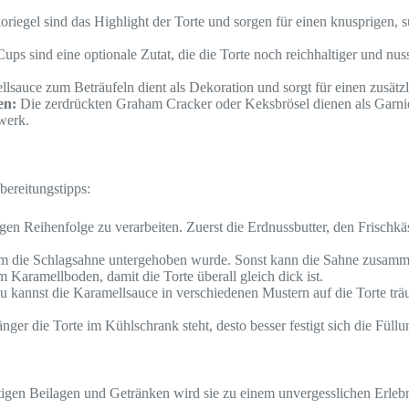
riegel sind das Highlight der Torte und sorgen für einen knusprigen, s
ps sind eine optionale Zutat, die die Torte noch reichhaltiger und nu
lsauce zum Beträufeln dient als Dekoration und sorgt für einen zusätz
en:
Die zerdrückten Graham Cracker oder Keksbrösel dienen als Garnier
werk.
ubereitungstipps:
tigen Reihenfolge zu verarbeiten. Zuerst die Erdnussbutter, den Frisch
m die Schlagsahne untergehoben wurde. Sonst kann die Sahne zusammenf
 Karamellboden, damit die Torte überall gleich dick ist.
Du kannst die Karamellsauce in verschiedenen Mustern auf die Torte trä
ger die Torte im Kühlschrank steht, desto besser festigt sich die Füll
tigen Beilagen und Getränken wird sie zu einem unvergesslichen Erlebn