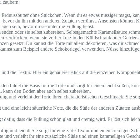
zu zaubern:
Erdnussbutter ohne Stückchen. Wenn du es etwas nussiger magst, kan
st, bevor du ihn mit den anderen Zutaten verrührst. Ansonsten können 
lagen sein, bevor du sie unter die Füllung hebst.
nden oder sie selbst zubereiten. Selbstgemachte Karamellsauce schmeck
ten zerdrücken, wenn sie vorher kurz in den Kühlschrank oder Gefriers
zen gesetzt. Du kannst die Torte mit allem dekorieren, was dir schmeck
 kannst zum Beispiel andere Schokoriegel verwenden, Nüsse hinzufügen
ck und die Textur. Hier ein genauerer Blick auf die einzelnen Komponen
n bildet die Basis für die Torte und sorgt für einen leicht süßen, knu
g, kann den Boden aber auch selbst zubereiten.
lung und verleiht der Torte ihren charakteristischen Geschmack. Sie sorg
t und eine leicht säuerliche Note, die die Süße der anderen Zutaten a
 dafür, dass die Füllung schön glatt und cremig wird. Er löst sich leich
tig und leicht. Sie sorgt für eine zarte Textur und einen cremigen Sch
e und verleiht ihr eine zusätzliche Süße und einen karamelligen Geschma