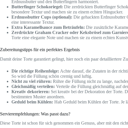
Erdnussbutter und den Butterfingern harmoniert.
Butterfinger Schokoriegel:
Die zerdrückten Butterfinger Schoko
besondere Textur und machen sie zu einem echten Hingucker.
Erdnussbutter Cups (optional):
Die gehackten Erdnussbutter Cu
eine interessante Textur.
Extra Karamellsauce zum Beträufeln:
Die zusätzliche Karamel
Zerdrückte Graham Cracker oder Keksbrösel zum Garnier
Torte eine elegante Note und machen sie zu einem echten Kunst
Zubereitungstipps für ein perfektes Ergebnis
Damit deine Torte garantiert gelingt, hier noch ein paar detailliertere Z
Die richtige Reihenfolge:
Achte darauf, die Zutaten in der rich
So wird die Füllung schön cremig und luftig.
Nicht zu viel rühren:
Rühre die Füllung nicht zu lange, nachde
Gleichmäßig verteilen:
Verteile die Füllung gleichmäßig auf dem
Kreativ dekorieren:
Sei kreativ bei der Dekoration der Torte. 
bestimmten Muster anordnen.
Geduld beim Kühlen:
Hab Geduld beim Kühlen der Torte. Je län
Servierempfehlungen: Was passt dazu?
Diese Torte ist schon für sich genommen ein Genuss, aber mit den rich