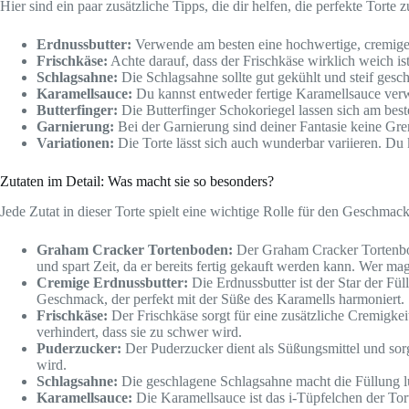
Hier sind ein paar zusätzliche Tipps, die dir helfen, die perfekte Torte 
Erdnussbutter:
Verwende am besten eine hochwertige, cremige 
Frischkäse:
Achte darauf, dass der Frischkäse wirklich weich i
Schlagsahne:
Die Schlagsahne sollte gut gekühlt und steif gesch
Karamellsauce:
Du kannst entweder fertige Karamellsauce verwe
Butterfinger:
Die Butterfinger Schokoriegel lassen sich am bes
Garnierung:
Bei der Garnierung sind deiner Fantasie keine Gren
Variationen:
Die Torte lässt sich auch wunderbar variieren. Du
Zutaten im Detail: Was macht sie so besonders?
Jede Zutat in dieser Torte spielt eine wichtige Rolle für den Geschma
Graham Cracker Tortenboden:
Der Graham Cracker Tortenbode
und spart Zeit, da er bereits fertig gekauft werden kann. Wer ma
Cremige Erdnussbutter:
Die Erdnussbutter ist der Star der Fül
Geschmack, der perfekt mit der Süße des Karamells harmoniert.
Frischkäse:
Der Frischkäse sorgt für eine zusätzliche Cremigkei
verhindert, dass sie zu schwer wird.
Puderzucker:
Der Puderzucker dient als Süßungsmittel und sorgt
wird.
Schlagsahne:
Die geschlagene Schlagsahne macht die Füllung luf
Karamellsauce:
Die Karamellsauce ist das i-Tüpfelchen der Tort